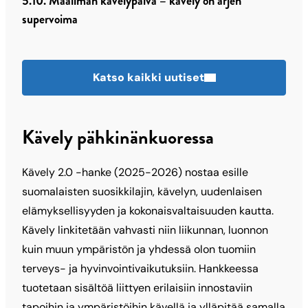
5.10. Maailman kävelypäivä – kävely on arjen
supervoima
Katso kaikki uutiset
Kävely pähkinänkuoressa
Kävely 2.0 -hanke (2025-2026) nostaa esille
suomalaisten suosikkilajin, kävelyn, uudenlaisen
elämyksellisyyden ja kokonaisvaltaisuuden kautta.
Kävely linkitetään vahvasti niin liikunnan, luonnon
kuin muun ympäristön ja yhdessä olon tuomiin
terveys- ja hyvinvointivaikutuksiin. Hankkeessa
tuotetaan sisältöä liittyen erilaisiin innostaviin
tapoihin ja ympäristöihin kävellä ja ylläpitää samalla