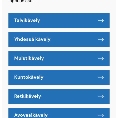
loppuun asti.
Talvikävely
Yhdessä kävely
Muistikävely
Kuntokävely
Retkikävely
Avovesikävely