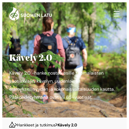
Suomen Latu
Siirry
suoraan
sisältöön
Kävely 2.0
Kävely 2.0 -hanke nostaa esille suomalaisten
suosikkilajin, kävelyn, uudenlaisen
elämyksellisyyden ja kokonaisvaltaisuuden kautta.
Pääkohderyhmänä ovat yli 65-vuotiaat.
Hankkeet ja tutkimus
Kävely 2.0