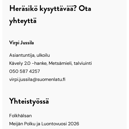
Heräsikö kysyttävää? Ota
yhteyttä
Virpi Jussila
Asiantuntija, ulkoilu
Kävely 2.0 -hanke, Metsämieli, talviuinti
050 587 4257
virpi.jussila@suomenlatu.fi
Yhteistyössä
Folkhälsan
Meijän Polku ja Luontovuosi 2026