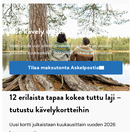
Koe kävely uudella tavalla
Vastaanota uusi vinkki tai näkökulma kävelyyn vuoden
jokaiselle kuukaudelle. Lisäksi olet mukana arvonnassa.
Tilaa maksutonta Askelpostia
12 erilaista tapaa kokea tuttu laji –
tutustu kävelykortteihin
Uusi kortti julkaistaan kuukausittain vuoden 2026