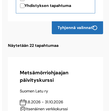
Yhdistyksen tapahtuma
Tyhjennä valinnat
Näytetään
22
tapahtumaa
Metsämörriohjaajan
päivityskurssi
Suomen Latu ry
1.8.2026 - 31.10.2026
Itsenäinen verkkokurssi