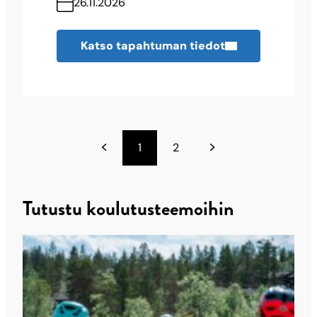
26.11.2026
Katso tapahtuman tiedot
1
2
Tutustu koulutusteemoihin