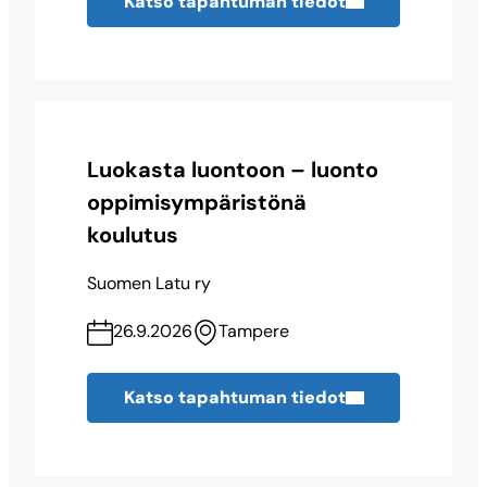
Katso tapahtuman tiedot
Luokasta luontoon – luonto
oppimisympäristönä
koulutus
Suomen Latu ry
26.9.2026
Tampere
Katso tapahtuman tiedot