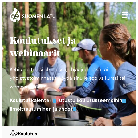
Suomen Latu
Siirry
suoraan
sisältöön
Koulutukset ja
webinaarit
Kehitä taitojasi ulkoilussa, ohjaajuudessa tai
yhdistystoiminnassa. Löydä sinulle sopiva kurssi tai
webinaari täältä.
Koulutuskalenteri
Tutustu koulutusteemoihin
Ilmoittautuminen ja ehdot
Koulutus