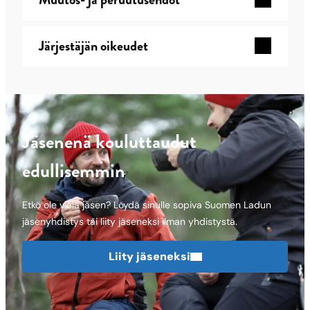
Järjestäjän oikeudet
Jäsenenä kouluttaudut
edullisemmin
Etkö ole vielä jäsen? Löydä sinulle sopiva Suomen Ladun
jäsenyhdistys tai liity jäseneksi ilman yhdistystä.
Liity jäseneksi