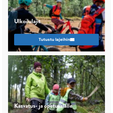
Ulkoilulajit
Tutustu lajeihin
Kasvatus- ja opetusalalle