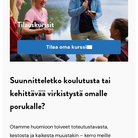
Tilauskurssit
Tilaa oma kurssi
Suunnitteletko koulutusta tai
kehittävää virkistystä omalle
porukalle?
Otamme huomioon toiveet toteutustavasta,
kestosta ja kaikesta muustakin – kerro meille