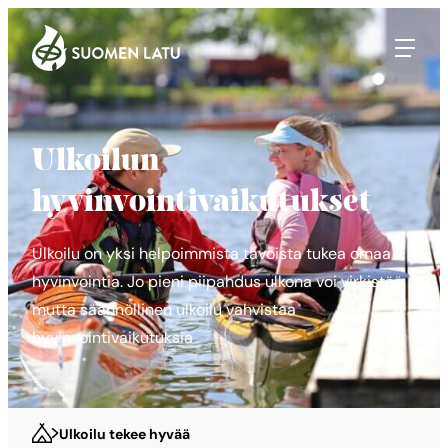
Suomen Latu
Siirry
suoraan
sisältöön
Ulkoilun
hyvinvointivaikutukset
Ulkoilu on yksi helpoimmista tavoista tukea omaa
hyvinvointia. Jo pieni piipahdus ulkona voi virkistää,
mutta säännöllinen ulkoilu vahvistaa
hyvinvointivaikutuksia
Ulkoilu tekee hyvää