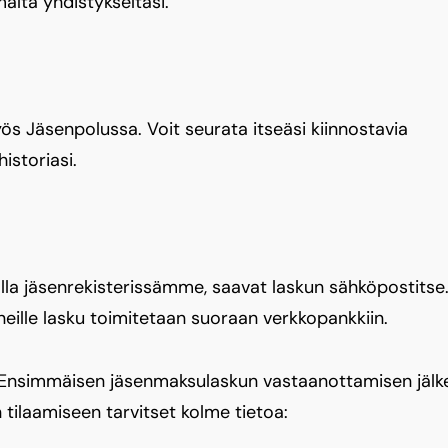
alta yhdistykseltäsi.
 Jäsenpolussa. Voit seurata itseäsi kiinnostavia
istoriasi.
alla jäsenrekisterissämme, saavat laskun sähköpostitse
neille lasku toimitetaan suoraan verkkopankkiin.
Ensimmäisen jäsenmaksulaskun vastaanottamisen jälk
 tilaamiseen tarvitset kolme tietoa: