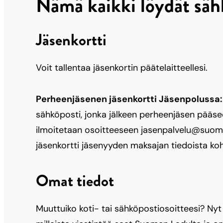
Nämä kaikki löydät sähk
Jäsenkortti
Voit tallentaa jäsenkortin päätelaitteellesi.
Perheenjäsenen jäsenkortti Jäsenpolussa:
sähköposti, jonka jälkeen perheenjäsen pääs
ilmoitetaan osoitteeseen jasenpalvelu@suomen
jäsenkortti jäsenyyden maksajan tiedoista k
Omat tiedot
Muuttuiko koti- tai sähköpostiosoitteesi? Nyt