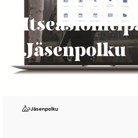
Itseasiointip
Jäsenpolku
Jäsenpolku