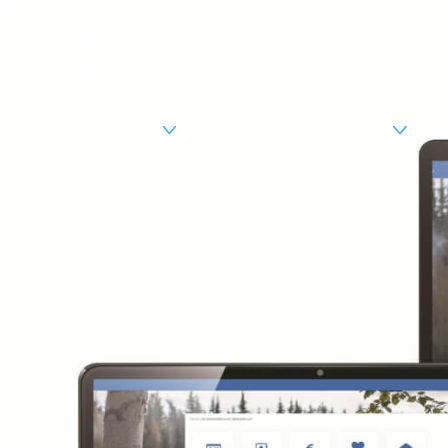
Suomen Latu
Siirry
suoraan
sisältöön
ULKOILUUN
TAPAHTUMAT & KOULUTUS
VAI