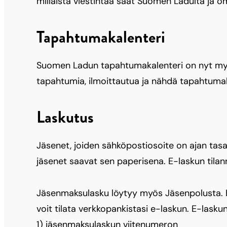
millaista viestintää saat Suomen Ladulta ja om
Tapahtumakalenteri
Suomen Ladun tapahtumakalenteri on nyt myös
tapahtumia, ilmoittautua ja nähdä tapahtumah
Laskutus
Jäsenet, joiden sähköpostiosoite on ajan tas
jäsenet saavat sen paperisena. E-laskun tilan
Jäsenmaksulasku löytyy myös Jäsenpolusta. 
voit tilata verkkopankistasi e-laskun. E-laskun
1) jäsenmaksulaskun viitenumeron