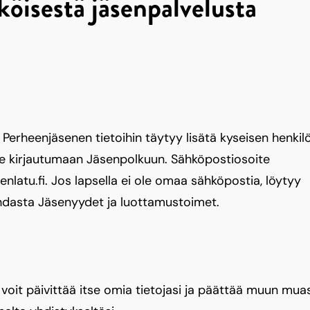
öisestä jäsenpalvelusta
Perheenjäsenen tietoihin täytyy lisätä kyseisen henkil
ee kirjautumaan Jäsenpolkuun. Sähköpostiosoite
latu.fi. Jos lapsella ei ole omaa sähköpostia, löytyy
ohdasta Jäsenyydet ja luottamustoimet.
 voit päivittää itse omia tietojasi ja päättää muun mua