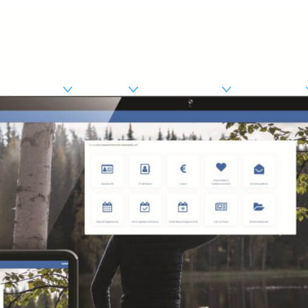
KUTTAMINEN
JÄSENYYS
YHDISTYKSILLE
LATU&POLKU