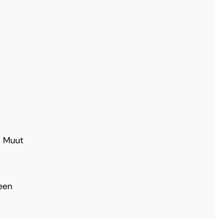
. Muut
een