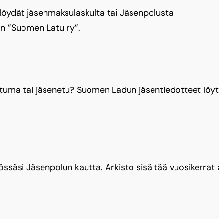
 löydät jäsenmaksulaskulta tai Jäsenpolusta
on ”Suomen Latu ry”.
htuma tai jäsenetu? Suomen Ladun jäsentiedotteet löy
ssäsi Jäsenpolun kautta. Arkisto sisältää vuosikerrat 