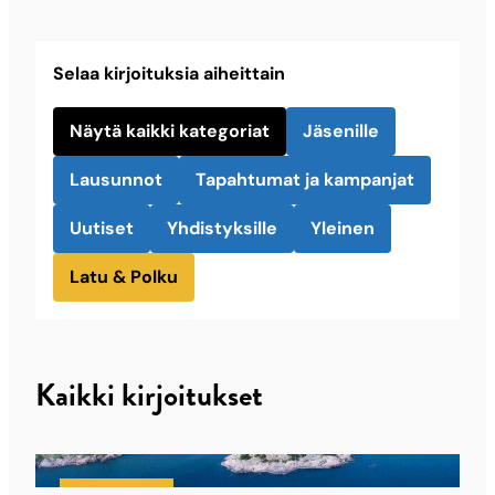
Selaa kirjoituksia aiheittain
Näytä kaikki kategoriat
Jäsenille
Lausunnot
Tapahtumat ja kampanjat
Uutiset
Yhdistyksille
Yleinen
Latu & Polku
Kaikki kirjoitukset