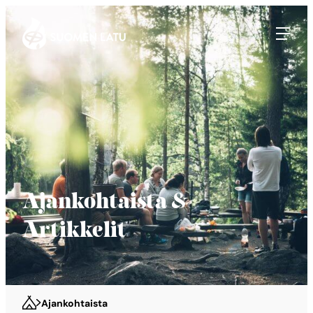
Suomen Latu
Siirry
suoraan
sisältöön
Ajankohtaista &
Artikkelit
Ajankohtaista