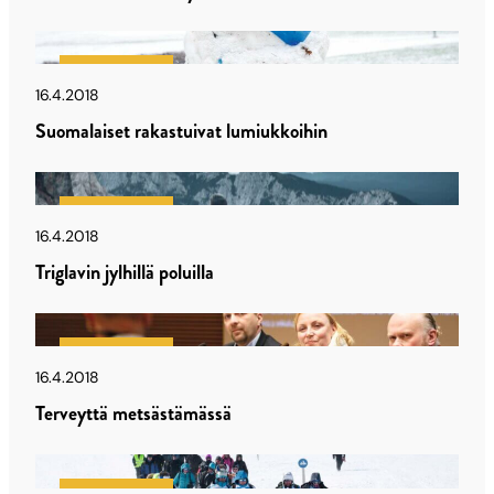
Latu & Polku
16.4.2018
Suomalaiset rakastuivat lumiukkoihin
Latu & Polku
16.4.2018
Triglavin jylhillä poluilla
Latu & Polku
16.4.2018
Terveyttä metsästämässä