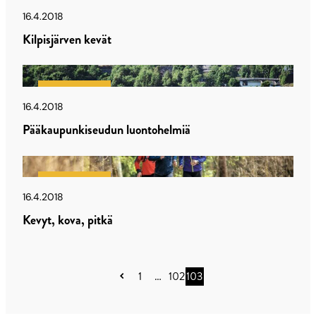
Latu & Polku
16.4.2018
Kilpisjärven kevät
Latu & Polku
16.4.2018
Pääkaupunkiseudun luontohelmiä
Latu & Polku
16.4.2018
Kevyt, kova, pitkä
Artikkelien
1
…
102
103
sivutus