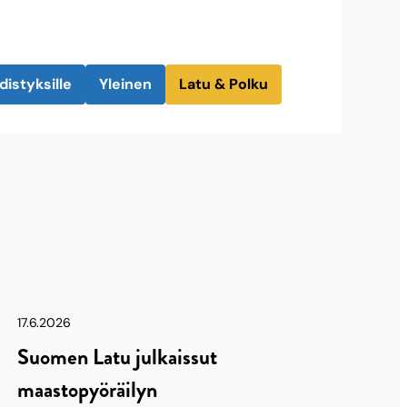
distyksille
Yleinen
Latu & Polku
17.6.2026
Suomen Latu julkaissut
maastopyöräilyn