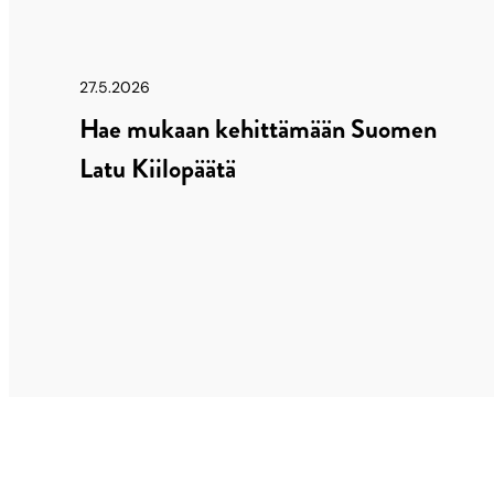
27.5.2026
Hae mukaan kehittämään Suomen
Latu Kiilopäätä
Artikkelien
sivutus