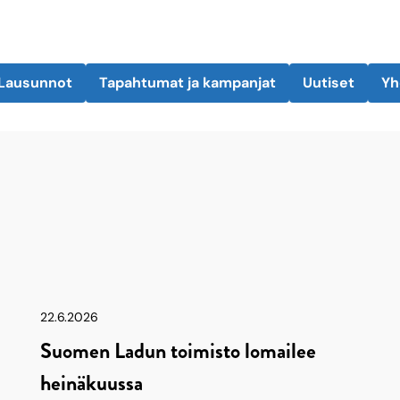
Lausunnot
Tapahtumat ja kampanjat
Uutiset
Yh
22.6.2026
Suomen Ladun toimisto lomailee
heinäkuussa