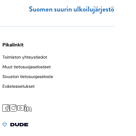
Suomen suurin ulkoilujärjestö
Pikalinkit
Toimiston yhteystiedot
Muut tietosuojaselosteet
Sivuston tietosuojaseloste
Evästeasetukset
Facebook
Instagram
LinkedIn
YouTube