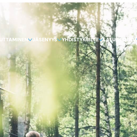
KUTTAMINEN
JÄSENYYS
YHDISTYKSILLE
LATU&POLKU