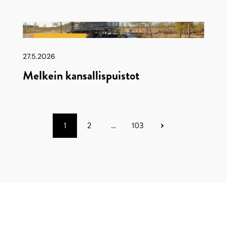
Latu & Polku
27.5.2026
Melkein kansallispuistot
1
2
…
103