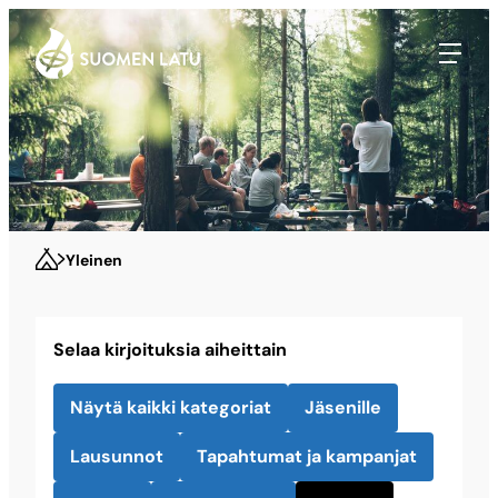
Suomen Latu
Siirry
suoraan
sisältöön
Yleinen
Selaa kirjoituksia aiheittain
Näytä kaikki kategoriat
Jäsenille
Lausunnot
Tapahtumat ja kampanjat