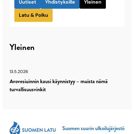
Uutiset
Yhdistyksille
Yleinen
Latu & Polku
Yleinen
13.5.2026
Avovesiuinnin kausi käynnistyy – muista nämä
turvallisuusvinkit
Suomen suurin ulkoilujärjestö