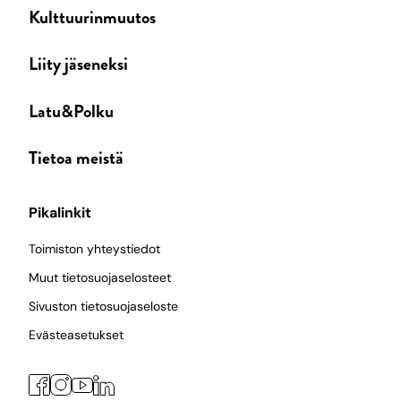
Kulttuurinmuutos
Liity jäseneksi
Latu&Polku
Tietoa meistä
Pikalinkit
Toimiston yhteystiedot
Muut tietosuojaselosteet
Sivuston tietosuojaseloste
Evästeasetukset
Facebook
Instagram
LinkedIn
YouTube