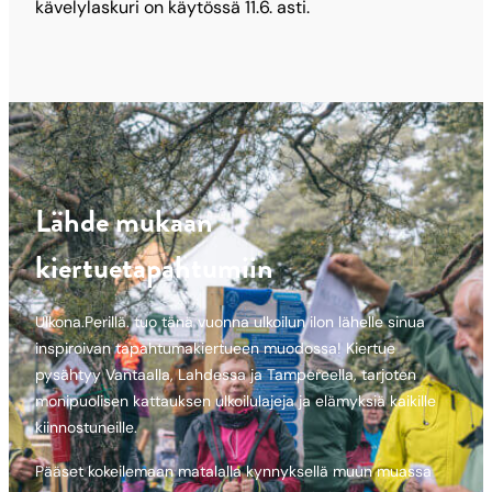
kävelylaskuri on käytössä 11.6. asti.
Lähde mukaan
kiertuetapahtumiin
Ulkona.Perillä. tuo tänä vuonna ulkoilun ilon lähelle sinua
inspiroivan tapahtumakiertueen muodossa! Kiertue
pysähtyy Vantaalla, Lahdessa ja Tampereella, tarjoten
monipuolisen kattauksen ulkoilulajeja ja elämyksiä kaikille
kiinnostuneille.
Pääset kokeilemaan matalalla kynnyksellä muun muassa