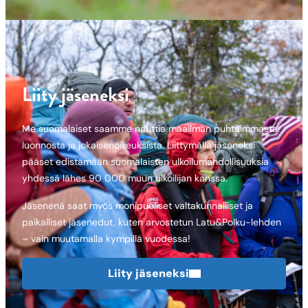
Liity jäseneksi
Me suomalaiset saamme nauttia maailman puhtaimmasta
luonnosta ja jokaisenoikeuksista. Liittymällä jäseneksi
pääset edistämään suomalaisten ulkoilumahdollisuuksia
yhdessä lähes 90 000 muun ulkoilijan kanssa.
Jäsenenä saat myös monipuoliset valtakunnalliset ja
paikalliset jäsenedut, kuten arvostetun Latu&Polku-lehden
– vain muutamalla kympillä vuodessa!
Liity jäseneksi