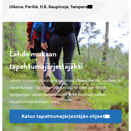
Ulkona. Perillä. 11.6. Kaupinoja, Tampere
Lähde mukaan
tapahtumajärjestäjäksi
Lähde mukaan järjestämään omaa Ulkona.Perillä. -retkeä tai
tapahtumaa! Tapahtumajärjestäjänä saat käyttöösi
kampanjan viestintämateriaalit sekä Suomen Ladun
tapahtumajärjestäjän tuen.
Katso tapahtumajärjestäjän ohjeet