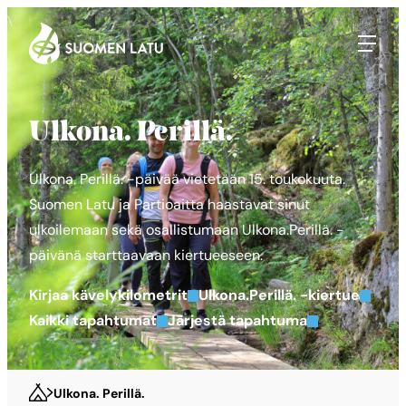
Suomen Latu
Siirry
suoraan
sisältöön
Ulkona. Perillä.
Ulkona. Perillä. -päivää vietetään 15. toukokuuta.
Suomen Latu ja Partioaitta haastavat sinut
ulkoilemaan sekä osallistumaan Ulkona.Perillä. -
päivänä starttaavaan kiertueeseen.
Kirjaa kävelykilometrit
Ulkona.Perillä. -kiertue
Kaikki tapahtumat
Järjestä tapahtuma
Ulkona. Perillä.