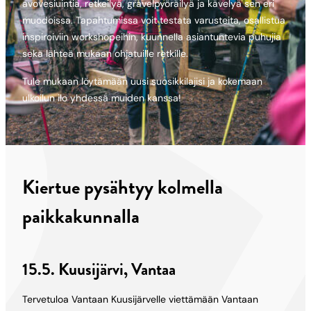
avovesiuintia, retkeilyä, gravelpyöräilyä ja kävelyä sen eri
muodoissa. Tapahtumissa voit testata varusteita, osallistua
inspiroiviin workshopeihin, kuunnella asiantuntevia puhujia
sekä lähteä mukaan ohjatuille retkille.
Tule mukaan löytämään uusi suosikkilajisi ja kokemaan
ulkoilun ilo yhdessä muiden kanssa!
Kiertue pysähtyy kolmella
paikkakunnalla
15.5. Kuusijärvi, Vantaa
Tervetuloa Vantaan Kuusijärvelle viettämään Vantaan