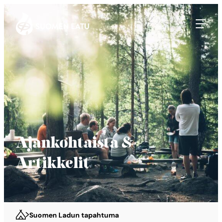
Suomen Latu
Siirry
suoraan
sisältöön
Ajankohtaista &
Artikkelit
Suomen Ladun tapahtuma