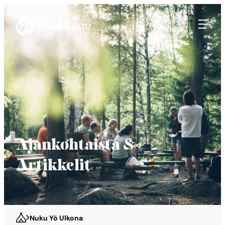
Suomen Latu
Siirry
suoraan
sisältöön
Ajankohtaista &
Artikkelit
Nuku Yö Ulkona