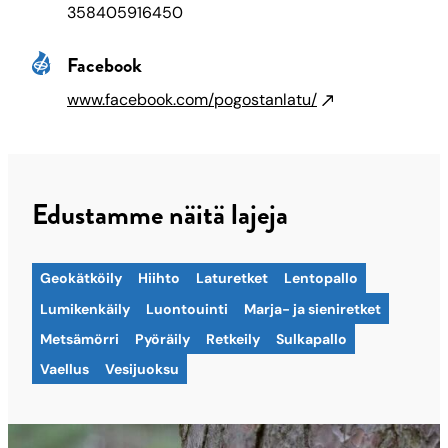
358405916450
Facebook
www.facebook.com/pogostanlatu/
Edustamme näitä lajeja
Geokätköily
Hiihto
Laturetket
Lentopallo
Lumikenkäily
Luontouinti
Marja- ja sieniretket
Metsämörri
Pyöräily
Retkeily
Sulkapallo
Vaellus
Vesijuoksu