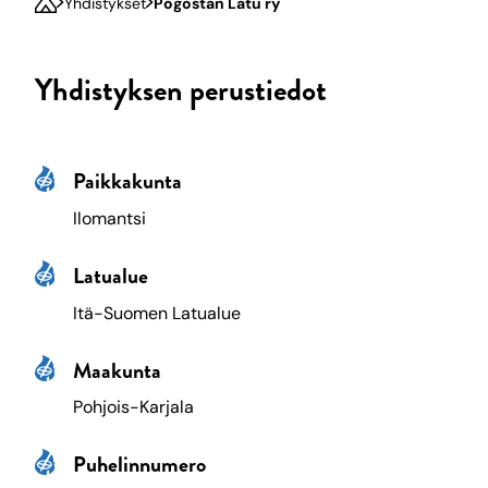
Yhdistykset
Pogostan Latu ry
Yhdistyksen perustiedot
Paikkakunta
Ilomantsi
Latualue
Itä-Suomen Latualue
Maakunta
Pohjois-Karjala
Puhelinnumero