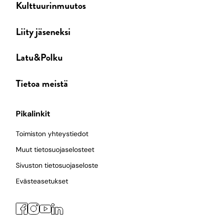
Kulttuurinmuutos
Liity jäseneksi
Latu&Polku
Tietoa meistä
Pikalinkit
Toimiston yhteystiedot
Muut tietosuojaselosteet
Sivuston tietosuojaseloste
Evästeasetukset
Facebook
Instagram
LinkedIn
YouTube