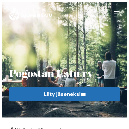
Suomen Latu
Siirry
suoraan
sisältöön
Pogostan Latu ry
Liity jäseneksi