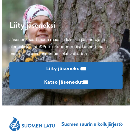
Liity jäseneksi
Jäsenenä saat muun muassa lukuisia jäsenetuja ja
alennuksia, Latu&Polku -lehden kotiisi kannettuna ja
mahdollisuuden osallistua sekä vaikuttaa.
Liity jäseneksi
Katso jäsenedut
Suomen suurin ulkoilujärjestö