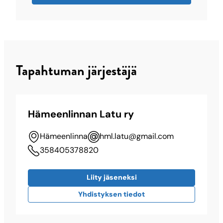
Tapahtuman järjestäjä
Hämeenlinnan Latu ry
Hämeenlinna
hml.latu@gmail.com
358405378820
Liity jäseneksi
Yhdistyksen tiedot