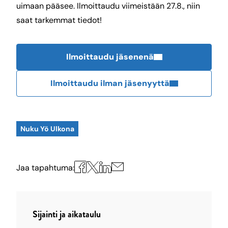
uimaan pääsee. Ilmoittaudu viimeistään 27.8., niin
saat tarkemmat tiedot!
Ilmoittaudu jäsenenä
Ilmoittaudu ilman jäsenyyttä
Nuku Yö Ulkona
Jaa
Jaa
Jaa
Jaa
Jaa tapahtuma:
X:ssä
Facebookissa
LinkedInissä
sähköpostilla
Sijainti ja aikataulu