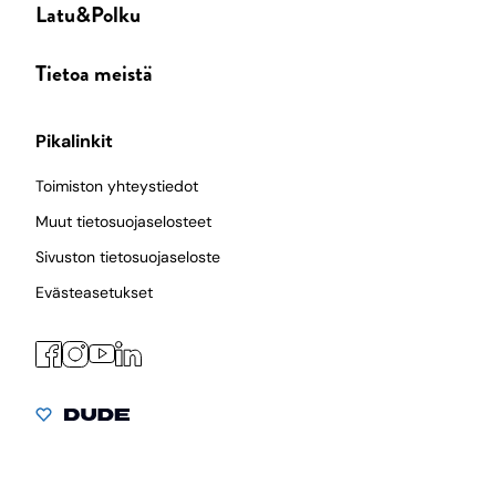
Latu&Polku
Tietoa meistä
Pikalinkit
Toimiston yhteystiedot
Muut tietosuojaselosteet
Sivuston tietosuojaseloste
Evästeasetukset
Facebook
Instagram
LinkedIn
YouTube