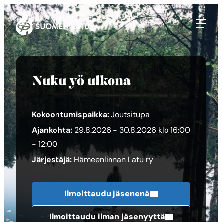
Suomen Latu
Siirry
suoraan
sisältöön
Nuku yö ulkona
Kokoontumispaikka:
Joutsitupa
Ajankohta:
29.8.2026 - 30.8.2026 klo 16:00
- 12:00
Järjestäjä:
Hämeenlinnan Latu ry
Ilmoittaudu jäsenenä
Ilmoittaudu ilman jäsenyyttä