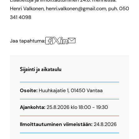
Henri Valkonen, henri.valkonen@gmail.com, puh. 050
341 4098
Jaa
Jaa
Jaa
Jaa
Jaa tapahtuma:
X:ssä
Facebookissa
LinkedInissä
sähköpostilla
Sijainti ja aikataulu
Osoite:
Huuhkajatie 1, 01450 Vantaa
Ajankohta:
25.8.2026 klo 18:00 - 19:30
Ilmoittautuminen viimeistään:
24.8.2026