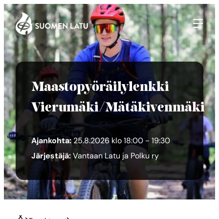
Suomen Latu
Siirry
suoraan
sisältöön
Maastopyöräilylenkki
Vierumäki/Mätäkivenmäki
Ajankohta:
25.8.2026 klo 18:00 - 19:30
Järjestäjä:
Vantaan Latu ja Polku ry