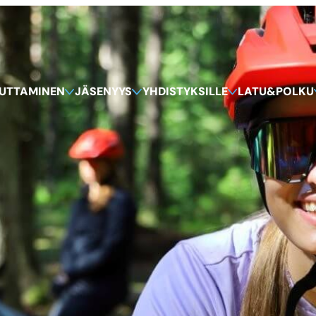
KUTTAMINEN
JÄSENYYS
YHDISTYKSILLE
LATU&POLKU