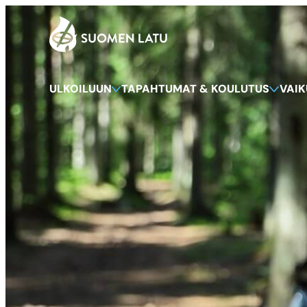
Suomen Latu
Siirry
suoraan
sisältöön
ULKOILUUN
TAPAHTUMAT & KOULUTUS
VAI