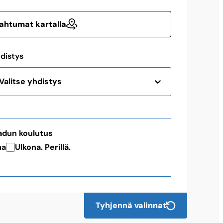
ahtumat kartalla
distys
Valitse yhdistys
dun koulutus
ma
Ulkona. Perillä.
Tyhjennä valinnat