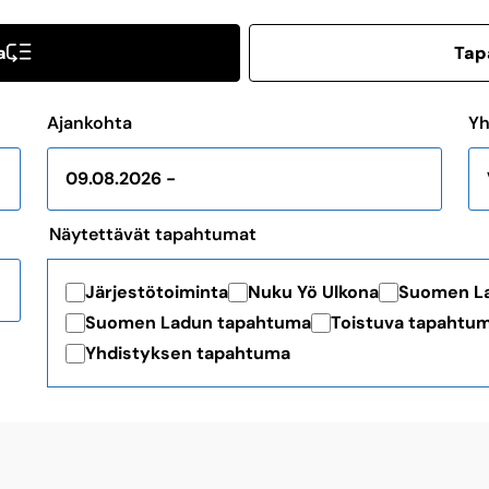
a
Tap
Ajankohta
Yh
Näytettävät tapahtumat
Järjestötoiminta
Nuku Yö Ulkona
Suomen La
Suomen Ladun tapahtuma
Toistuva tapahtu
Yhdistyksen tapahtuma