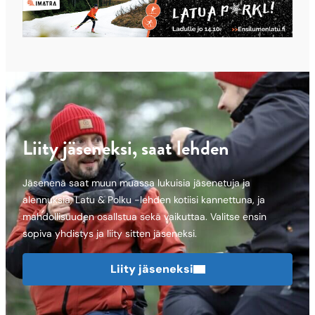
Liity jäseneksi, saat lehden
Jäsenenä saat muun muassa lukuisia jäsenetuja ja
alennuksia, Latu & Polku -lehden kotiisi kannettuna, ja
mahdollisuuden osallstua sekä vaikuttaa. Valitse ensin
sopiva yhdistys ja liity sitten jäseneksi.
Liity jäseneksi