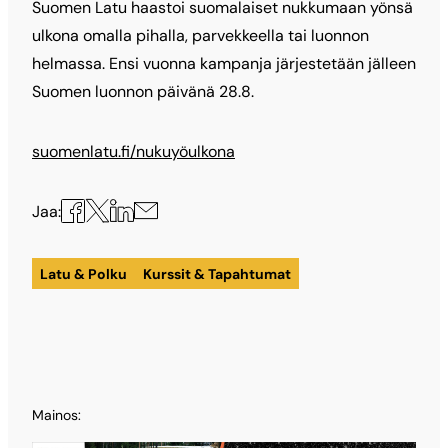
Suomen Latu haastoi suomalaiset nukkumaan yönsä
ulkona omalla pihalla, parvekkeella tai luonnon
helmassa. Ensi vuonna kampanja järjestetään jälleen
Suomen luonnon päivänä 28.8.
suomenlatu.fi/nukuyöulkona
Jaa
Jaa
Jaa
Jaa
Jaa:
X:ssä
Facebookissa
LinkedInissä
sähköpostilla
Latu & Polku
Kurssit & Tapahtumat
Mainos: