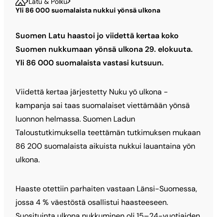
Latu & Polku
Yli 86 000 suomalaista nukkui yönsä ulkona
Suomen Latu haastoi jo viidettä kertaa koko
Suomen nukkumaan yönsä ulkona 29. elokuuta.
Yli 86 000 suomalaista vastasi kutsuun.
Viidettä kertaa järjestetty Nuku yö ulkona -
kampanja sai taas suomalaiset viettämään yönsä
luonnon helmassa. Suomen Ladun
Taloustutkimuksella teettämän tutkimuksen mukaan
86 200 suomalaista aikuista nukkui lauantaina yön
ulkona.
Haaste otettiin parhaiten vastaan Länsi-Suomessa,
jossa 4 % väestöstä osallistui haasteeseen.
Suosituinta ulkona nukkuminen oli 15–24-vuotiaiden