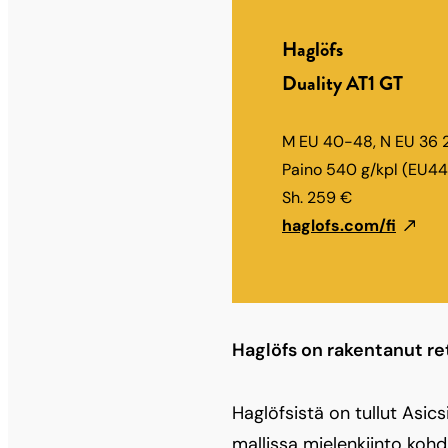
Haglöfs
Duality AT1 GT
M EU 40-48, N EU 36 
Paino 540 g/kpl (EU44
Sh. 259 €
haglofs.com/fi
Haglöfs on rakentanut ret
Haglöfsistä on tullut Asic
mallissa mielenkiinto kohdi