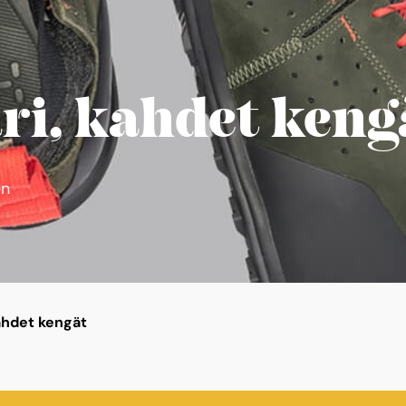
ri, kahdet keng
en
kahdet kengät