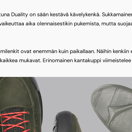
ettuna Duality on sään kestävä kävelykenkä. Sukkamainen
e vaikeuttaa aika olennaisestikin pukemista, mutta suojaa
ilenkit ovat enemmän kuin paikallaan. Näihin kenkiin 
n kaikkea mukavat. Erinomainen kantakuppi viimeistelee