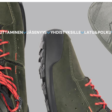
KUTTAMINEN
JÄSENYYS
YHDISTYKSILLE
LATU&POLKU