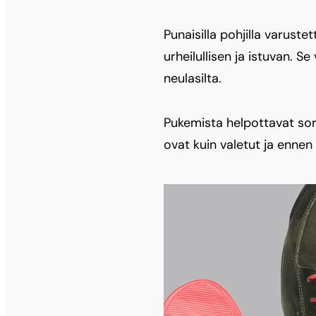
Punaisilla pohjilla varust
urheilullisen ja istuvan. S
neulasilta.
Pukemista helpottavat sorm
ovat kuin valetut ja enne