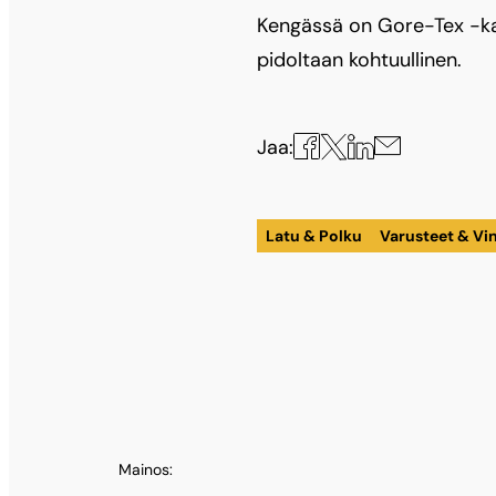
Kengässä on Gore-Tex -kalvo
pidoltaan kohtuullinen.
Jaa
Jaa
Jaa
Jaa
Jaa:
X:ssä
Facebookissa
LinkedInissä
sähköpostilla
Latu & Polku
Varusteet & Vin
Mainos: