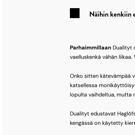
Näihin kenkiin e
Parhaimmillaan
Dualityt 
vaelluskenkä vähän liikaa.
Onko sitten kätevämpää vai
katsellessa monikäyttöisyy
lopulta vaihdeltua, mutta 
Dualityt edustavat Haglöfs
kengässä on käytetty kierr