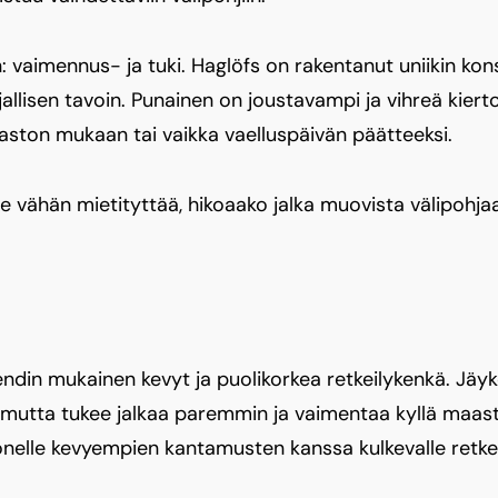
 vaimennus- ja tuki. Haglöfs on rakentanut uniikin kon
jallisen tavoin. Punainen on joustavampi ja vihreä kier
ston mukaan tai vaikka vaelluspäivän päätteeksi.
e. Se vähän mietityttää, hikoaako jalka muovista välipohja
ndin mukainen kevyt ja puolikorkea retkeilykenkä. Jäyk
ä, mutta tukee jalkaa paremmin ja vaimentaa kyllä maas
monelle kevyempien kantamusten kanssa kulkevalle retkei