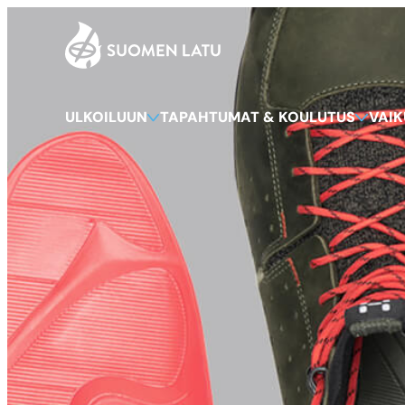
Suomen Latu
Siirry
suoraan
sisältöön
ULKOILUUN
TAPAHTUMAT & KOULUTUS
VAI