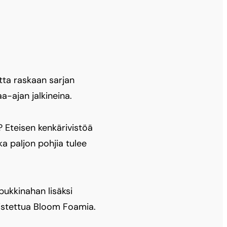
utta raskaan sarjan
a-ajan jalkineina.
? Eteisen kenkärivistöä
a paljon pohjia tulee
pukkinahan lisäksi
mistettua Bloom Foamia.