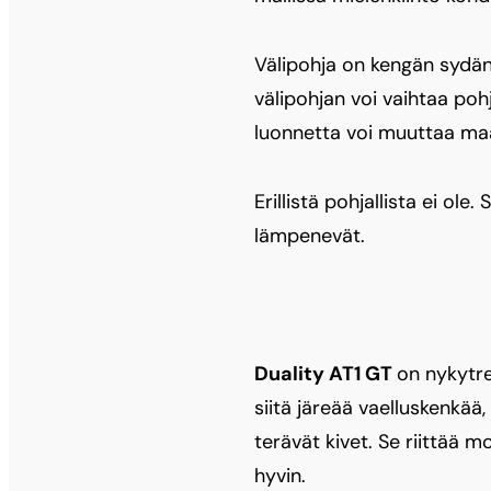
Välipohja on kengän sydän:
välipohjan voi vaihtaa poh
luonnetta voi muuttaa maa
Erillistä pohjallista ei ol
lämpenevät.
Duality AT1 GT
on nykytre
siitä järeää vaelluskenkä
terävät kivet. Se riittää 
hyvin.