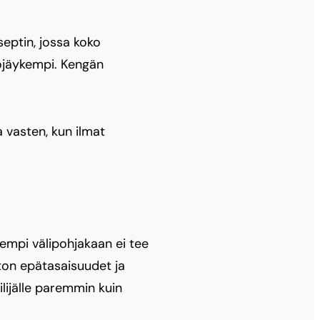
septin, jossa koko
tojäykempi. Kengän
a vasten, kun ilmat
empi välipohjakaan ei tee
ton epätasaisuudet ja
lijälle paremmin kuin