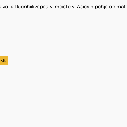
 ja fluorihiilivapaa viimeistely. Asicsin pohja on maltil
kit