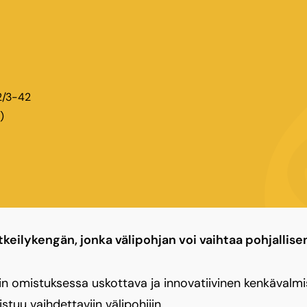
2/3-42
)
keilykengän, jonka välipohjan voi vaihtaa pohjallisen
sin omistuksessa uskottava ja innovatiivinen kenkävalm
stuu vaihdettaviin välipohjiin.