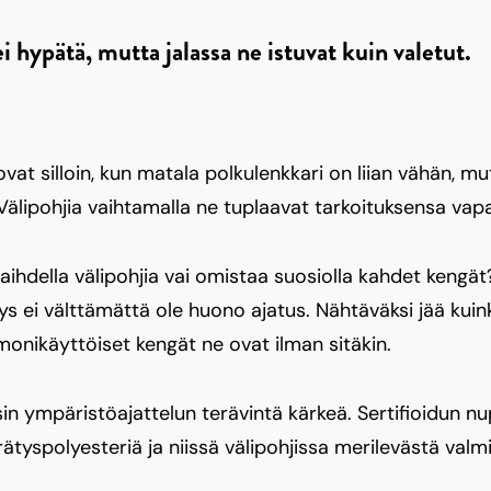
i hypätä, mutta jalassa ne istuvat kuin valetut.
ovat silloin, kun matala polkulenkkari on liian vähän, m
 Välipohjia vaihtamalla ne tuplaavat tarkoituksensa vapa
hdella välipohjia vai omistaa suosiolla kahdet kengät
s ei välttämättä ole huono ajatus. Nähtäväksi jää kuink
monikäyttöiset kengät ne ovat ilman sitäkin.
in ympäristöajattelun terävintä kärkeä. Sertifioidun nu
ätyspolyesteriä ja niissä välipohjissa merilevästä val