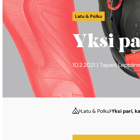
Latu & Polku
Yksi pa
10.2.2021 | Tapani Leppän
Latu & Polku
Yksi pari, 