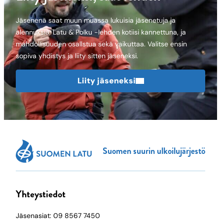
Jäsenenä saat muun muassa lukuisia jäsenetuja ja
alennuksia, Latu & Polku -lehden kotiisi kannettuna, ja
mahdollisuuden osallstua sekä vaikuttaa. Valitse ensin
sopiva yhdistys ja liity sitten jäseneksi.
Liity jäseneksi
Suomen suurin ulkoilujärjestö
Yhteystiedot
Jäsenasiat: 09 8567 7450