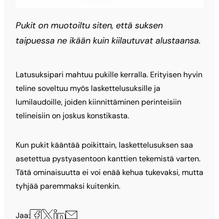
Pukit on muotoiltu siten, että suksen
taipuessa ne ikään kuin kiilautuvat alustaansa.
Latusuksipari mahtuu pukille kerralla. Erityisen hyvin
teline soveltuu myös laskettelusuksille ja
lumilaudoille, joiden kiinnittäminen perinteisiin
telineisiin on joskus konstikasta.
Kun pukit kääntää poikittain, laskettelusuksen saa
asetettua pystyasentoon kanttien tekemistä varten.
Tätä ominaisuutta ei voi enää kehua tukevaksi, mutta
tyhjää paremmaksi kuitenkin.
Jaa
Jaa
Jaa
Jaa
Jaa: