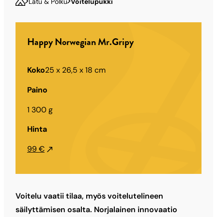
Latu & Polku
Voitelupukki
Happy Norwegian Mr.Gripy
Koko
25 x 26,5 x 18 cm
Paino
1 300 g
Hinta
99 €
Voitelu vaatii tilaa, myös voitelutelineen
säilyttämisen osalta. Norjalainen innovaatio