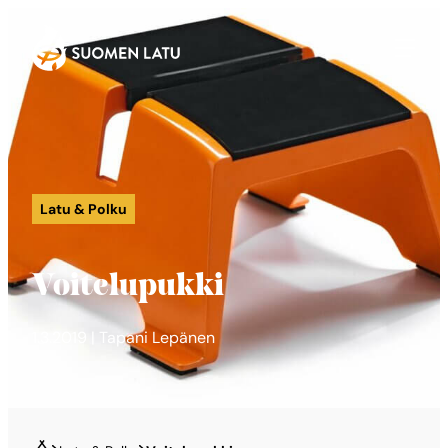
Suomen Latu
Siirry
suoraan
sisältöön
Latu & Polku
Voitelupukki
1.3.2019 | Tapani Lepänen