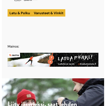
X:ssä
Facebookissa
LinkedInissä
sähköpostilla
Latu & Polku
Varusteet & Vinkit
Mainos:
Liity jäseneksi, saat lehden