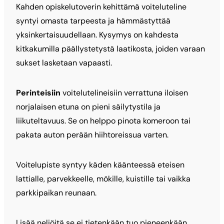
Kahden opiskelutoverin kehittämä voiteluteline
syntyi omasta tarpeesta ja hämmästyttää
yksinkertaisuudellaan. Kysymys on kahdesta
kitkakumilla päällystetystä laatikosta, joiden varaan
sukset lasketaan vapaasti.
Perinteisiin
voitelutelineisiin verrattuna iloisen
norjalaisen etuna on pieni säilytystila ja
liikuteltavuus. Se on helppo pinota komeroon tai
pakata auton perään hiihtoreissua varten.
Voitelupiste syntyy käden käänteessä eteisen
lattialle, parvekkeelle, mökille, kuistille tai vaikka
parkkipaikan reunaan.
Lisää neliöitä se ei tietenkään tuo pieneenkään