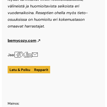
välineistä ja huomioitavista seikoista eri
vuodenaikoina. Reseptien ohella myös tieto-
osuuksissa on huomioitu eri kokemustason
omaavat harrastajat.
bemycozy.com
Jaa
Jaa
Jaa
Jaa
Jaa:
X:ssä
Facebookissa
LinkedInissä
sähköpostilla
Latu & Polku
Repparit
Mainos: