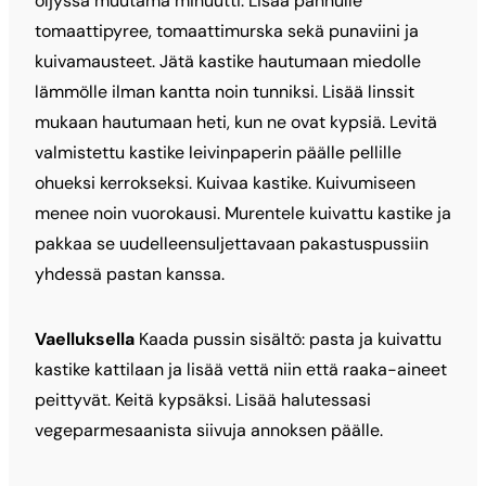
öljyssä muutama minuutti. Lisää pannulle
tomaattipyree, tomaattimurska sekä punaviini ja
kuivamausteet. Jätä kastike hautumaan miedolle
lämmölle ilman kantta noin tunniksi. Lisää linssit
mukaan hautumaan heti, kun ne ovat kypsiä. Levitä
valmistettu kastike leivinpaperin päälle pellille
ohueksi kerrokseksi. Kuivaa kastike. Kuivumiseen
menee noin vuorokausi. Murentele kuivattu kastike ja
pakkaa se uudelleensuljettavaan pakastuspussiin
yhdessä pastan kanssa.
Vaelluksella
Kaada pussin sisältö: pasta ja kuivattu
kastike kattilaan ja lisää vettä niin että raaka-aineet
peittyvät. Keitä kypsäksi. Lisää halutessasi
vegeparmesaanista siivuja annoksen päälle.