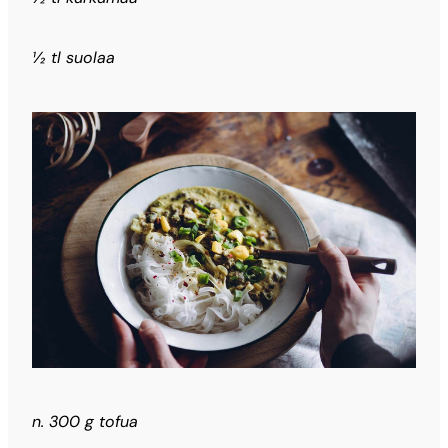
½ tl suolaa
n. 300 g tofua