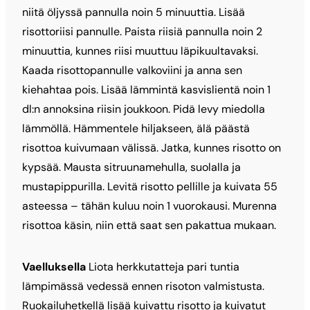
niitä öljyssä pannulla noin 5 minuuttia. Lisää
risottoriisi pannulle. Paista riisiä pannulla noin 2
minuuttia, kunnes riisi muuttuu läpikuultavaksi.
Kaada risottopannulle valkoviini ja anna sen
kiehahtaa pois. Lisää lämmintä kasvislientä noin 1
dl:n annoksina riisin joukkoon. Pidä levy miedolla
lämmöllä. Hämmentele hiljakseen, älä päästä
risottoa kuivumaan välissä. Jatka, kunnes risotto on
kypsää. Mausta sitruunamehulla, suolalla ja
mustapippurilla. Levitä risotto pellille ja kuivata 55
asteessa – tähän kuluu noin 1 vuorokausi. Murenna
risottoa käsin, niin että saat sen pakattua mukaan.
Vaelluksella
Liota herkkutatteja pari tuntia
lämpimässä vedessä ennen risoton valmistusta.
Ruokailuhetkellä lisää kuivattu risotto ja kuivatut