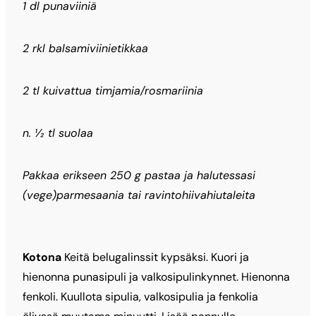
1 dl punaviiniä
2 rkl balsamiviinietikkaa
2 tl kuivattua timjamia/rosmariinia
n. ½ tl suolaa
Pakkaa erikseen 250 g pastaa ja halutessasi
(vege)parmesaania tai ravintohiivahiutaleita
Kotona
Keitä belugalinssit kypsäksi. Kuori ja
hienonna punasipuli ja valkosipulinkynnet. Hienonna
fenkoli. Kuullota sipulia, valkosipulia ja fenkolia