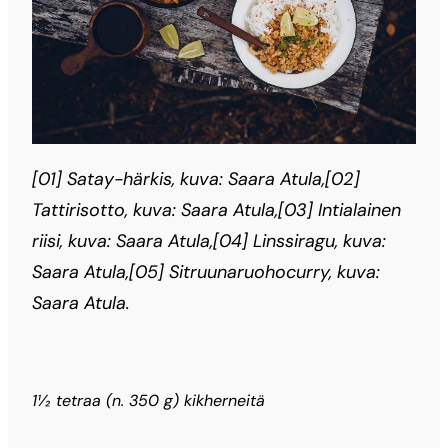
[01] Satay-härkis, kuva: Saara Atula,[02]
Tattirisotto, kuva: Saara Atula,[03] Intialainen
riisi, kuva: Saara Atula,[04] Linssiragu, kuva:
Saara Atula,[05] Sitruunaruohocurry, kuva:
Saara Atula.
1½ tetraa (n. 350 g) kikherneitä