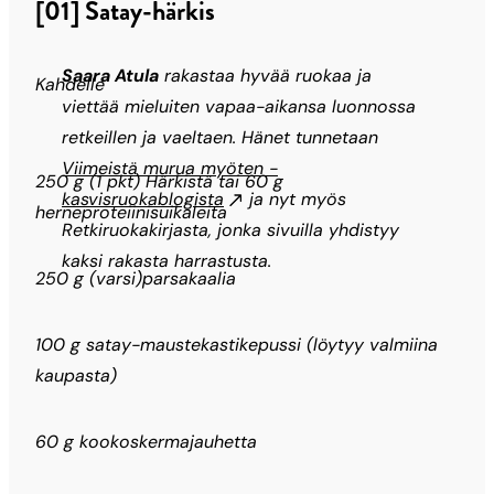
[01] Satay-härkis
Saara Atula
rakastaa hyvää ruokaa ja
Kahdelle
viettää mieluiten vapaa-aikansa luonnossa
retkeillen ja vaeltaen. Hänet tunnetaan
Viimeistä murua myöten -
250 g (1 pkt) Härkistä tai 60 g
kasvisruokablogista
ja nyt myös
herneproteiinisuikaleita
Retkiruokakirjasta, jonka sivuilla yhdistyy
kaksi rakasta harrastusta.
250 g (varsi)parsakaalia
100 g satay-maustekastikepussi (löytyy valmiina
kaupasta)
60 g kookoskermajauhetta