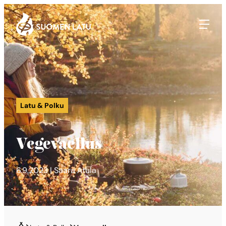
Suomen Latu
Siirry
suoraan
sisältöön
Latu & Polku
Vegevaellus
6.9.2023 | Saara Atula