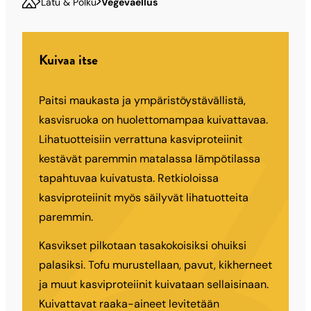
Latu & Polku
Vegevaellus
Kuivaa itse
Paitsi maukasta ja ympäristöystävällistä,
kasvisruoka on huolettomampaa kuivattavaa.
Lihatuotteisiin verrattuna kasviproteiinit
kestävät paremmin matalassa lämpötilassa
tapahtuvaa kuivatusta. Retkioloissa
kasviproteiinit myös säilyvät lihatuotteita
paremmin.
Kasvikset pilkotaan tasakokoisiksi ohuiksi
palasiksi. Tofu murustellaan, pavut, kikherneet
ja muut kasviproteiinit kuivataan sellaisinaan.
Kuivattavat raaka-aineet levitetään