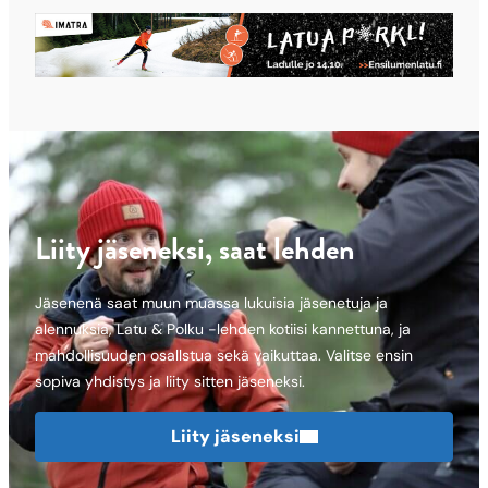
Liity jäseneksi, saat lehden
Jäsenenä saat muun muassa lukuisia jäsenetuja ja
alennuksia, Latu & Polku -lehden kotiisi kannettuna, ja
mahdollisuuden osallstua sekä vaikuttaa. Valitse ensin
sopiva yhdistys ja liity sitten jäseneksi.
Liity jäseneksi