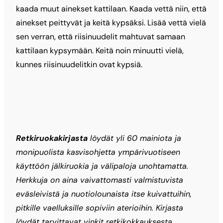
kaada muut ainekset kattilaan. Kaada vettä niin, että
ainekset peittyvät ja keitä kypsäksi. Lisää vettä vielä
sen verran, että riisinuudelit mahtuvat samaan
kattilaan kypsymään. Keitä noin minuutti vielä,
kunnes riisinuudelitkin ovat kypsiä.
Retkiruokakirjasta
löydät yli 60 mainiota ja
monipuolista kasvisohjetta ympärivuotiseen
käyttöön jälkiruokia ja välipaloja unohtamatta.
Herkkuja on aina vaivattomasti valmistuvista
eväsleivistä ja nuotiolounaista itse kuivattuihin,
pitkille vaelluksille sopiviin aterioihin. Kirjasta
löydät tarvittavat vinkit retkikokkauksesta,