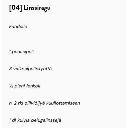
[04] Linssiragu
Kahdelle
1 punasipuli
3 valkosipulinkynttä
½ pieni fenkoli
n. 2 rkl oliiviöljyä kuullottamiseen
1 dl kuivia belugalinssejä