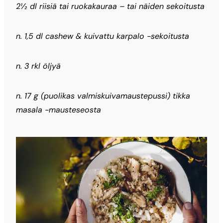
2½ dl riisiä tai ruokakauraa – tai näiden sekoitusta
n. 1,5 dl cashew & kuivattu karpalo -sekoitusta
n. 3 rkl öljyä
n. 17 g (puolikas valmiskuivamaustepussi) tikka
masala -mausteseosta