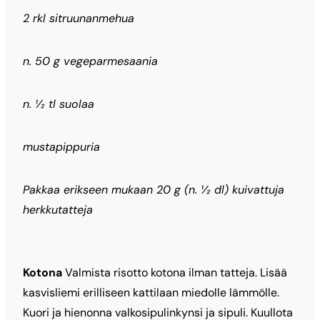
2 rkl sitruunanmehua
n. 50 g vegeparmesaania
n. ½ tl suolaa
mustapippuria
Pakkaa erikseen mukaan 20 g (n. ½ dl) kuivattuja
herkkutatteja
Kotona
Valmista risotto kotona ilman tatteja. Lisää
kasvisliemi erilliseen kattilaan miedolle lämmölle.
Kuori ja hienonna valkosipulinkynsi ja sipuli. Kuullota