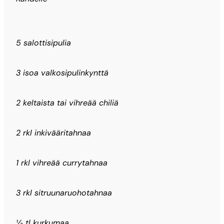
5 salottisipulia
3 isoa valkosipulinkynttä
2 keltaista tai vihreää chiliä
2 rkl inkivääritahnaa
1 rkl vihreää currytahnaa
3 rkl sitruunaruohotahnaa
½ tl kurkumaa