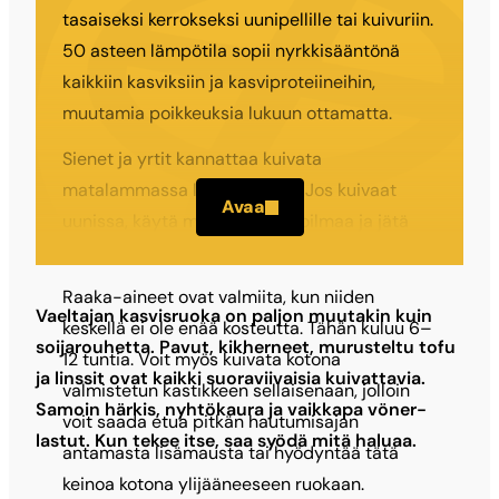
tasaiseksi kerrokseksi uunipellille tai kuivuriin.
50 asteen lämpötila sopii nyrkkisääntönä
kaikkiin kasviksiin ja kasviproteiineihin,
muutamia poikkeuksia lukuun ottamatta.
Sienet ja yrtit kannattaa kuivata
matalammassa lämpötilassa. Jos kuivaat
Avaa
uunissa, käytä mieluiten kiertoilmaa ja jätä
uuninluukku raolleen.
Raaka-aineet ovat valmiita, kun niiden
Vaeltajan kasvisruoka on paljon muutakin kuin
keskellä ei ole enää kosteutta. Tähän kuluu 6–
soijarouhetta. Pavut, kikherneet, murusteltu tofu
12 tuntia. Voit myös kuivata kotona
ja linssit ovat kaikki suoraviivaisia kuivattavia.
valmistetun kastikkeen sellaisenaan, jolloin
Samoin härkis, nyhtökaura ja vaikkapa vöner-
voit saada etua pitkän hautumisajan
lastut. Kun tekee itse, saa syödä mitä haluaa.
antamasta lisämausta tai hyödyntää tätä
keinoa kotona ylijääneeseen ruokaan.