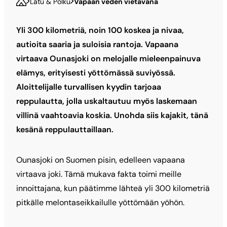
Latu & Polku
Vapaan veden vietävänä
Yli 300 kilometriä, noin 100 koskea ja nivaa,
autioita saaria ja suloisia rantoja. Vapaana
virtaava Ounasjoki on melojalle mieleenpainuva
elämys, erityisesti yöttömässä suviyössä.
Aloittelijalle turvallisen kyydin tarjoaa
reppulautta, jolla uskaltautuu myös laskemaan
villinä vaahtoavia koskia. Unohda siis kajakit, tänä
kesänä reppulauttaillaan.
Ounasjoki on Suomen pisin, edelleen vapaana
virtaava joki. Tämä mukava fakta toimi meille
innoittajana, kun päätimme lähteä yli 300 kilometriä
pitkälle melontaseikkailulle yöttömään yöhön.