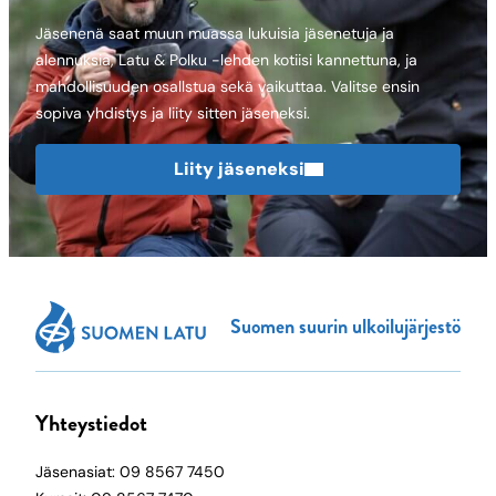
Jäsenenä saat muun muassa lukuisia jäsenetuja ja
alennuksia, Latu & Polku -lehden kotiisi kannettuna, ja
mahdollisuuden osallstua sekä vaikuttaa. Valitse ensin
sopiva yhdistys ja liity sitten jäseneksi.
Liity jäseneksi
Suomen suurin ulkoilujärjestö
Yhteystiedot
Jäsenasiat: 09 8567 7450