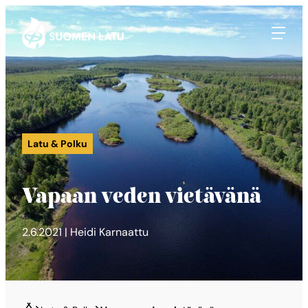
Suomen Latu
Siirry
suoraan
sisältöön
Latu & Polku
Vapaan veden vietävänä
2.6.2021 | Heidi Karnaattu