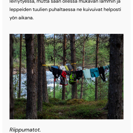
leiriytyessä, mutta sään ollessa mukavan lämmin ja
leppeiden tuulien puhaltaessa ne kuivuivat helposti
yön aikana.
Riippumatot.