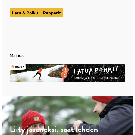
Latu & Polku
Repparit
Mainos:
Liity jäseneksi, saat lehden