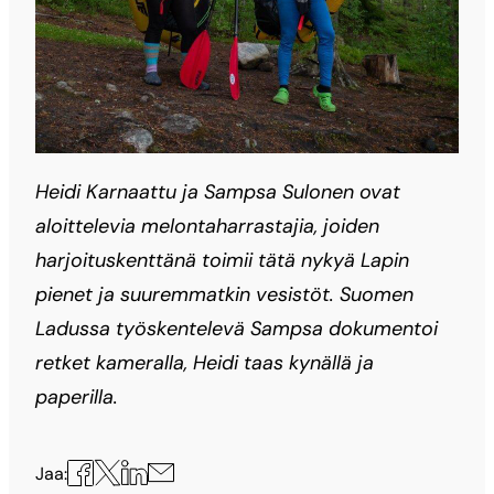
Heidi Karnaattu ja Sampsa Sulonen ovat
aloittelevia melontaharrastajia, joiden
harjoituskenttänä toimii tätä nykyä Lapin
pienet ja suuremmatkin vesistöt. Suomen
Ladussa työskentelevä Sampsa dokumentoi
retket kameralla, Heidi taas kynällä ja
paperilla.
Jaa
Jaa
Jaa
Jaa
Jaa:
X:ssä
Facebookissa
LinkedInissä
sähköpostilla