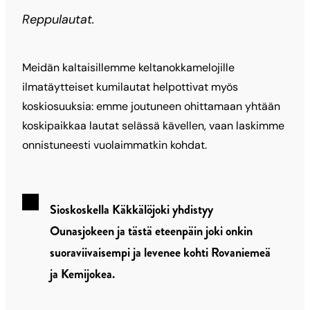
Reppulautat.
Meidän kaltaisillemme keltanokkamelojille
ilmatäytteiset kumilautat helpottivat myös
koskiosuuksia: emme joutuneen ohittamaan yhtään
koskipaikkaa lautat selässä kävellen, vaan laskimme
onnistuneesti vuolaimmatkin kohdat.
Sioskoskella Käkkälöjoki yhdistyy
Ounasjokeen ja tästä eteenpäin joki onkin
suoraviivaisempi ja levenee kohti Rovaniemeä
ja Kemijokea.