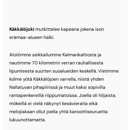
Käkkälöjoki
mutkittelee kapeana jokena ison
erämaa-alueen halki.
Aloitimme seikkailumme Kalmankaltiosta ja
nautimme 70 kilometrin verran rauhallisesta
lipumisesta suurten suoalueiden keskellä. Vietimme
kolme yötä Käkkälöjoen varrella, niistä yhden
Nallatuvan pihapiirissä ja muut kaksi sopivilla
rantapenkereillä riippumatoissa. Joella oli hiljaista,
mökeillä ei vielä näkynyt kesävieraita eikä
melojiakaan ollut joella yhtä kanoottiseuruetta
lukuunottamatta.