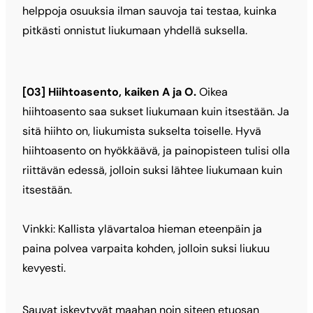
helppoja osuuksia ilman sauvoja tai testaa, kuinka
pitkästi onnistut liukumaan yhdellä suksella.
[03] Hiihtoasento, kaiken A ja O.
Oikea
hiihtoasento saa sukset liukumaan kuin itsestään. Ja
sitä hiihto on, liukumista sukselta toiselle. Hyvä
hiihtoasento on hyökkäävä, ja painopisteen tulisi olla
riittävän edessä, jolloin suksi lähtee liukumaan kuin
itsestään.
Vinkki: Kallista ylävartaloa hieman eteenpäin ja
paina polvea varpaita kohden, jolloin suksi liukuu
kevyesti.
Sauvat iskeytyvät maahan noin siteen etuosan