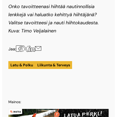
Onko tavoitteenasi hiihtää nautinnollisia
lenkkejä vai haluatko kehittyä hiihtäjänä?
Valitse tavoitteesi ja nauti hiihtokaudesta.
Kuva: Timo Veijalainen
Jaa
Jaa
Jaa
Jaa
Jaa:
X:ssä
Facebookissa
LinkedInissä
sähköpostilla
Latu & Polku
Liikunta & Terveys
Mainos: