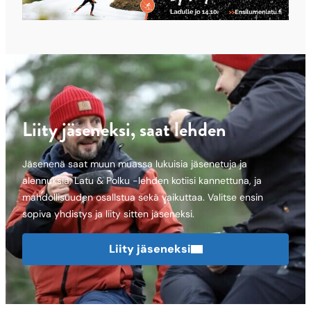
Liity jäseneksi, saat lehden
Jäsenenä saat muun muassa lukuisia jäsenetuja ja
alennuksia, Latu & Polku -lehden kotiisi kannettuna, ja
mahdollisuuden osallstua sekä vaikuttaa. Valitse ensin
sopiva yhdistys ja liity sitten jäseneksi.
Liity jäseneksi