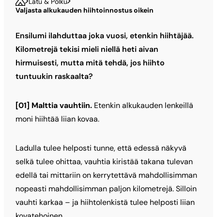
Latu & Polku
Valjasta alkukauden hiihtoinnostus oikein
Ensilumi ilahduttaa joka vuosi, etenkin hiihtäjää.
Kilometrejä tekisi mieli niellä heti aivan
hirmuisesti, mutta mitä tehdä, jos hiihto
tuntuukin raskaalta?
[01] Malttia vauhtiin.
Etenkin alkukauden lenkeillä
moni hiihtää liian kovaa.
Ladulla tulee helposti tunne, että edessä näkyvä
selkä tulee ohittaa, vauhtia kiristää takana tulevan
edellä tai mittariin on kerrytettävä mahdollisimman
nopeasti mahdollisimman paljon kilometrejä. Silloin
vauhti karkaa – ja hiihtolenkistä tulee helposti liian
kovatehoinen.