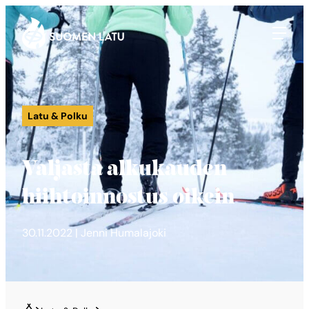
Suomen Latu
Siirry
suoraan
sisältöön
Latu & Polku
Valjasta alkukauden
hiihtoinnostus oikein
30.11.2022 | Jenni Humalajoki