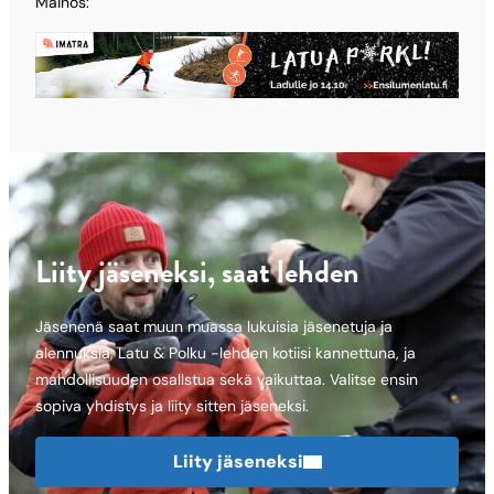
Mainos:
Liity jäseneksi, saat lehden
Jäsenenä saat muun muassa lukuisia jäsenetuja ja
alennuksia, Latu & Polku -lehden kotiisi kannettuna, ja
mahdollisuuden osallstua sekä vaikuttaa. Valitse ensin
sopiva yhdistys ja liity sitten jäseneksi.
Liity jäseneksi