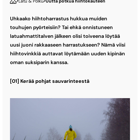
Latu & Polku
Uutta potkua hiihtokauteen
Uhkaako hiihtoharrastus hukkua muiden
touhujen pyörteisiin? Tai ehkä onnistuneen
latuahmattitalven jälkeen olisi toiveena löytää
uusi juoni rakkaaseen harrastukseen? Nämä viisi
hiihtovinkkiä auttavat löytämään uuden kipinän
oman suksiparin kanssa.
[01] Kerää pohjat sauvarinteestä