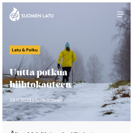
Suomen Latu
Siirry
suoraan
sisältöön
Latu & Polku
Uutta potkua
hiihtokauteen
29.11.2023 | Terhi Ilosaari