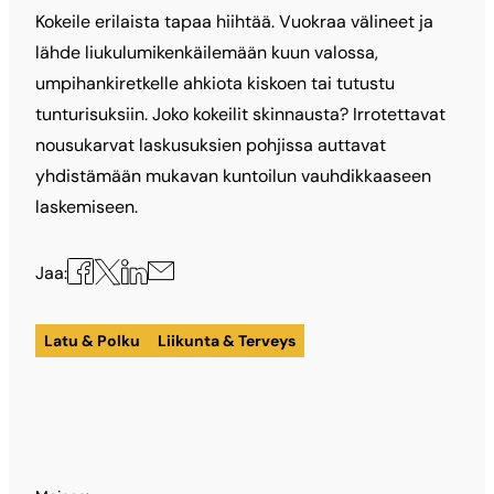
Kokeile erilaista tapaa hiihtää. Vuokraa välineet ja
lähde liukulumikenkäilemään kuun valossa,
umpihankiretkelle ahkiota kiskoen tai tutustu
tunturisuksiin. Joko kokeilit skinnausta? Irrotettavat
nousukarvat laskusuksien pohjissa auttavat
yhdistämään mukavan kuntoilun vauhdikkaaseen
laskemiseen.
Jaa
Jaa
Jaa
Jaa
Jaa:
X:ssä
Facebookissa
LinkedInissä
sähköpostilla
Latu & Polku
Liikunta & Terveys