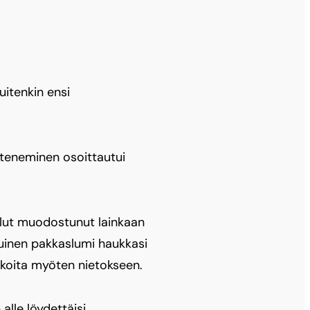
uitenkin ensi
eteneminen osoittautui
 ollut muodostunut lainkaan
vuinen pakkaslumi haukkasi
rukoita myöten nietokseen.
 alle löydettäisi,