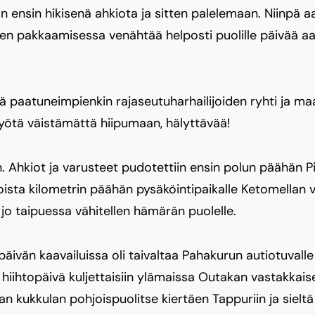
n ensin hikisenä ahkiota ja sitten palelemaan. Niinpä
en pakkaamisessa venähtää helposti puolille päivää 
ttä paatuneimpienkin rajaseutuharhailijoiden ryhti ja 
yötä väistämättä hiipumaan, hälyttävää!
. Ahkiot ja varusteet pudotettiin ensin polun päähän P
toista kilometrin päähän pysäköintipaikalle Ketomellan 
n jo taipuessa vähitellen hämärän puolelle.
ivän kaavailuissa oli taivaltaa Pahakurun autiotuvalle
hiihtopäivä kuljettaisiin ylämaissa Outakan vastakkaisel
an kukkulan pohjoispuolitse kiertäen Tappuriin ja siel