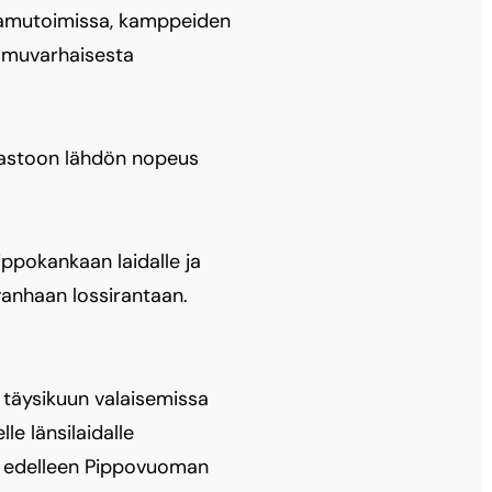
 aamutoimissa, kamppeiden
aamuvarhaisesta
maastoon lähdön nopeus
ippokankaan laidalle ja
vanhaan lossirantaan.
 täysikuun valaisemissa
le länsilaidalle
tä edelleen Pippovuoman