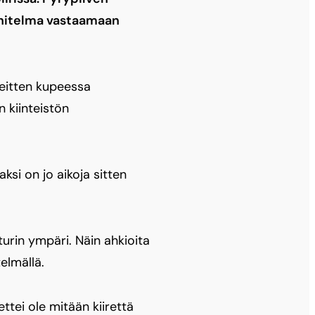
nnitelma vastaamaan
reitten kupeessa
n kiinteistön
ksi on jo aikoja sitten
urin ympäri. Näin ahkioita
elmällä.
ettei ole mitään kiirettä