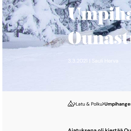
Umpiha
Ounast
3.3.2021 | Sauli Herva
Latu & Polku
Umpihanges
Ajatuksena oli kiertää Ou