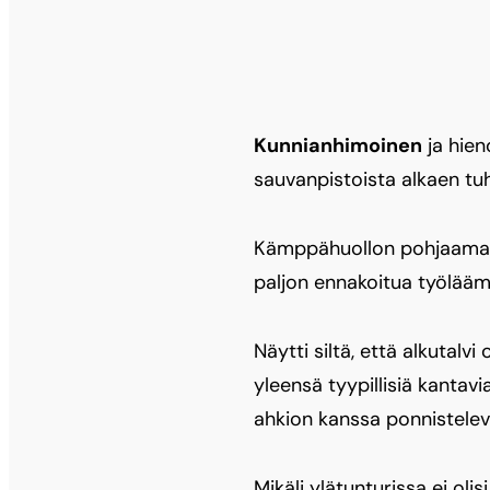
Kunnianhimoinen
ja hien
sauvanpistoista alkaen tuh
Kämppähuollon pohjaamalla
paljon ennakoitua työlää
Näytti siltä, että alkutalv
yleensä tyypillisiä kanta
ahkion kanssa ponnisteleva
Mikäli ylätunturissa ei olis