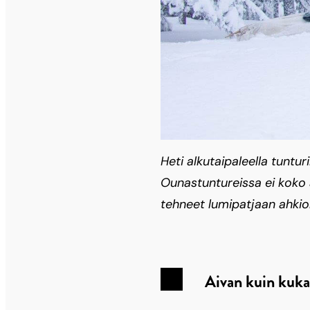
Heti alkutaipaleella tuntur
Ounastuntureissa ei koko al
tehneet lumipatjaan ahkioh
Aivan kuin kuka