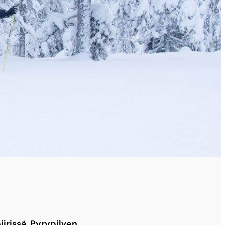
irissä. Pyrypilven