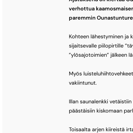
verhottua kaamosmaisema
paremmin Ounastuntureiss
Kohteen lähestyminen ja k
sijaitsevalle piilopirtille
”ylösajotoimien” jälkeen l
Myös luisteluhiihtovehkeet 
vakiintunut.
Illan saunalenkki vetäisti
päästäisiin kiskomaan parha
Toisaalta arjen kiireistä i