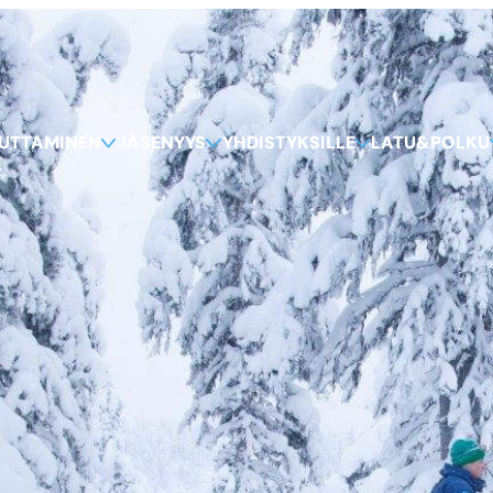
KUTTAMINEN
JÄSENYYS
YHDISTYKSILLE
LATU&POLKU