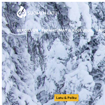
Suomen Latu
Siirry
suoraan
sisältöön
ULKOILUUN
TAPAHTUMAT & KOULUTUS
VAI
Latu & Polku