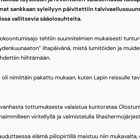
t sankkaan syleilyyn päivitettiin talvivaellussuu
a vallitsevia sääolosuhteita.
okoontumisajo tehtiin suunnitelmien mukaisesti tuntu
 ”täydenkuunaaton” iltapäivänä, mistä lumitöiden ja muide
ähdettiin hiihtämään.
oli nimittäin pakattu mukaan, kuten Lapin reissulle tava
in vanhasta tottumuksesta valaistua kuntorataa Olostunt
immilleen viritellyllä ja valmistelulla lihashermojärjest
rtauduttaessa elämä piilopirtillä maistuu niin mukavalta, 