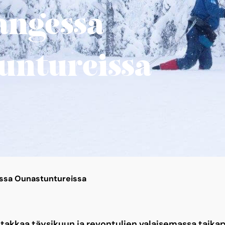
ngessa
untureissa
sa Ounastuntureissa
takkaa täysikuun ja revontulien valaisemassa taikapi