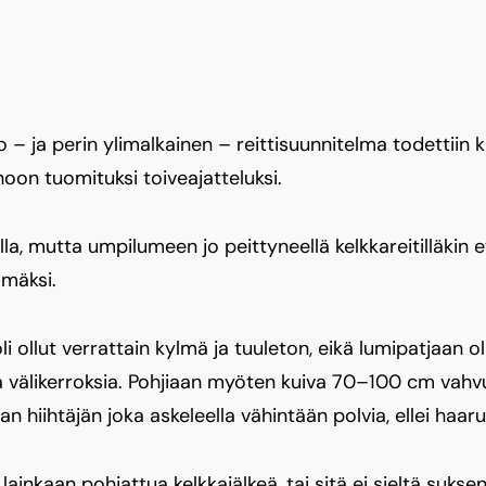
o – ja perin ylimalkainen – reittisuunnitelma todettiin k
oon tuomituksi toiveajatteluksi.
, mutta umpilumeen jo peittyneellä kelkkareitilläkin 
mmäksi.
i oli ollut verrattain kylmä ja tuuleton, eikä lumipatjaan
via välikerroksia. Pohjiaan myöten kuiva 70–100 cm vah
n hiihtäjän joka askeleella vähintään polvia, ellei haa
i lainkaan pohjattua kelkkajälkeä, tai sitä ei sieltä suksen