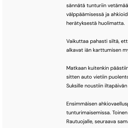
sännätä tunturiin vetämää
välppäämisessä ja ahkioid
herätyksestä huolimatta.
Vaikuttaa pahasti siltä, e
alkavat iän karttumisen m
Matkaan kuitenkin päästiin
sitten auto vietiin puolen
Suksille noustiin iltapäivä
Ensimmäisen ahkiovaelluspä
tunturimaisemissa. Toinen 
Rautuojalle, seuraava sam