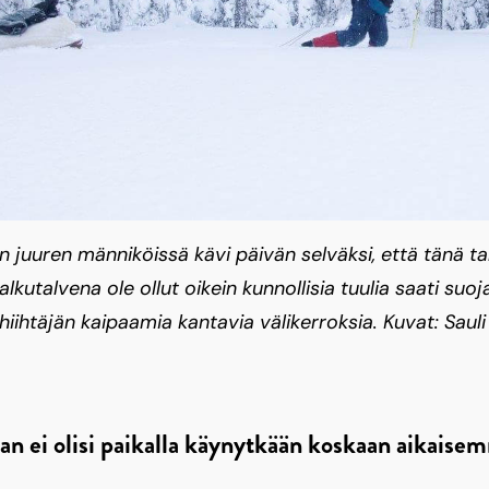
in juuren männiköissä kävi päivän selväksi, että tänä ta
kutalvena ole ollut oikein kunnollisia tuulia saati suoja
iihtäjän kaipaamia kantavia välikerroksia. Kuvat: Sauli
an ei olisi paikalla käynytkään koskaan aikaise