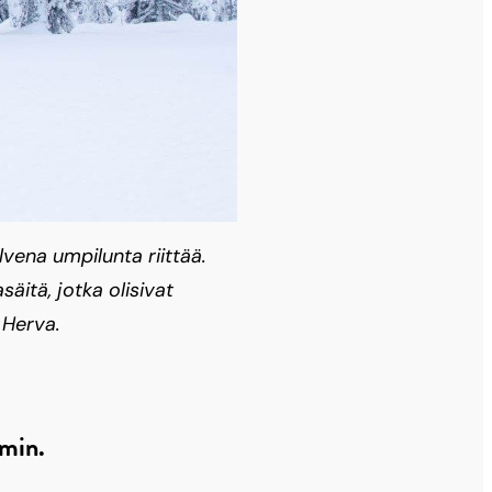
lvena umpilunta riittää.
säitä, jotka olisivat
 Herva.
mmin.