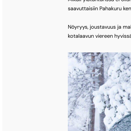
saavuttaisiin Pahakuru ke
Nöyryys, joustavuus ja mal
kotalaavun viereen hyvissä