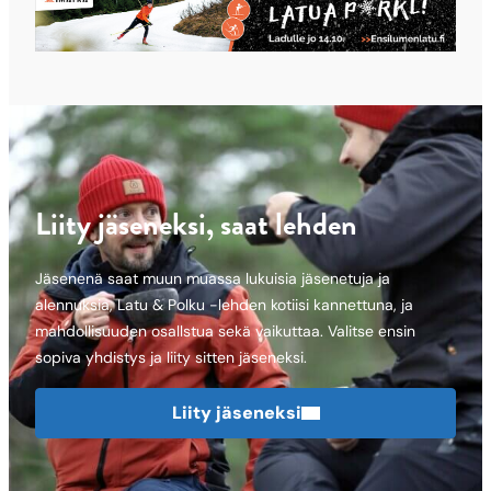
Liity jäseneksi, saat lehden
Jäsenenä saat muun muassa lukuisia jäsenetuja ja
alennuksia, Latu & Polku -lehden kotiisi kannettuna, ja
mahdollisuuden osallstua sekä vaikuttaa. Valitse ensin
sopiva yhdistys ja liity sitten jäseneksi.
Liity jäseneksi