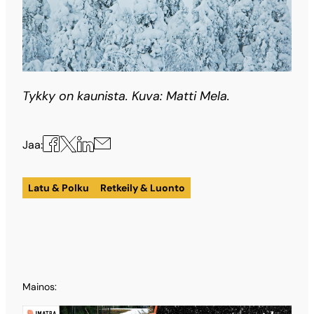
Tykky on kaunista. Kuva: Matti Mela.
Jaa
Jaa
Jaa
Jaa
Jaa:
X:ssä
Facebookissa
LinkedInissä
sähköpostilla
Latu & Polku
Retkeily & Luonto
Mainos: