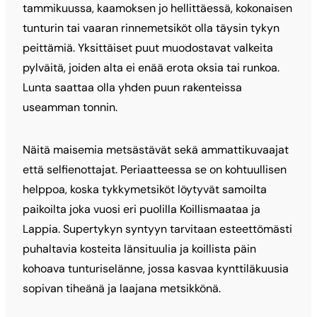
tammikuussa, kaamoksen jo hellittäessä, kokonaisen
tunturin tai vaaran rinnemetsiköt olla täysin tykyn
peittämiä. Yksittäiset puut muodostavat valkeita
pylväitä, joiden alta ei enää erota oksia tai runkoa.
Lunta saattaa olla yhden puun rakenteissa
useamman tonnin.
Näitä maisemia metsästävät sekä ammattikuvaajat
että selfienottajat. Periaatteessa se on kohtuullisen
helppoa, koska tykkymetsiköt löytyvät samoilta
paikoilta joka vuosi eri puolilla Koillismaataa ja
Lappia. Supertykyn syntyyn tarvitaan esteettömästi
puhaltavia kosteita länsituulia ja koillista päin
kohoava tunturiselänne, jossa kasvaa kynttiläkuusia
sopivan tiheänä ja laajana metsikkönä.