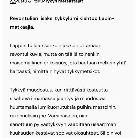
Latu & Polku
Tykyn metsästäjät
Revontulien lisäksi tykkylumi kiehtoo Lapin-
matkaajia.
Lappiin tullaan sankoin joukoin ottamaan
revontulikuvia, mutta on täällä toinenkin
maisemallinen erikoisuus, jota haetaan melkein yhtä
hartaasti, nimittäin hyvät tykkymetsiköt.
Tykkyä muodostuu, kun riittävästi kosteutta
sisältävä ilmamassa jäähtyy ja muodostaa
huurtamalla lumikuorrutuksia puihin, mastoihin,
rakennuksiin jne. Varsinaiseen, niin
sanottuun pylvästykkyyn vaaditaan useamman
kuukauden kestävät sopivat olosuhteet. Silloin voi