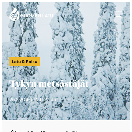
Suomen Latu
Siirry
suoraan
sisältöön
Latu & Polku
Tykyn metsästäjät
25.2.2019 | Matti Mela