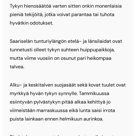
Tykyn hienosäätöä varten sitten onkin monenlaisia
pieniä tekijöitä, jotka voivat parantaa tai tuhota
hyvätkin odotukset.
Saariselän tunturiylängön etelä- ja länsilaidat ovat
tunnetusti olleet tykyn suhteen huippupaikkoja,
mutta viime vuosiin on osunut pari heikompaa
talvea.
Alku- ja keskitalven suojasäät sekä kovat tuulet ovat
myrkkyä hyvän tykyn synnylle. Tammikuussa
esiintyvän pylvästykyn pitää alkaa kehittyä jo
viimeistään marraskuussa eikä lunta saisi irrota
puista lainkaan ennen helmikuun aurinkoa.