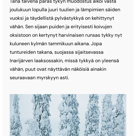
Tänä talvena paras tykyn muodostus alkoi vasta
joulukuun lopulla juuri tuulien ja lämpimien säiden
vuoksi ja täydellistä pylvästykkyä on kehittynyt
vähän. Sen sijaan puiden ja erityisesti koivujen
oksistoon on kertynyt harvinaisen runsas tykky nyt
kuluneen kylmän tammikuun aikana. Jopa
tuntureiden takana, suojassa sijaitsevassa
Inarijärven laaksossakin, missä tykkyä on yleensä
vähän, puut ovat näyttävän näköisiä ainakin
seuraavaan myrskyyn asti.