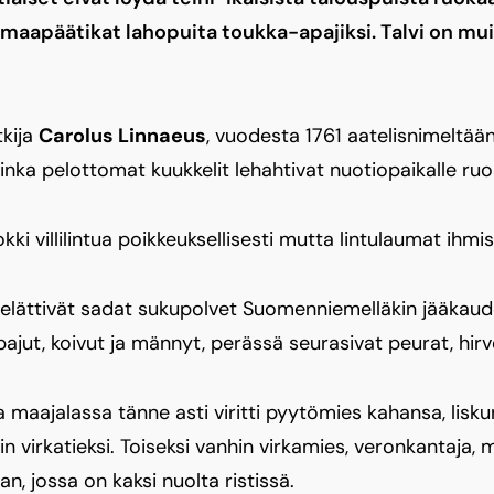
rmaapäätikat lahopuita toukka-apajiksi. Talvi on muil
tkija
Carolus Linnaeus
, vuodesta 1761 aatelisnimeltää
inka pelottomat kuukkelit lehahtivat nuotiopaikalle ru
ki villilintua poikkeuksellisesti mutta lintulaumat ihmi
ut elättivät sadat sukupolvet Suomenniemelläkin jääkaud
ajut, koivut ja männyt, perässä seurasivat peurat, hirve
maajalassa tänne asti viritti pyytömies kahansa, lisk
in virkatieksi. Toiseksi vanhin virkamies, veronkantaja,
, jossa on kaksi nuolta ristissä.