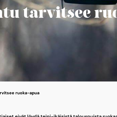
ntu tarvitsee ru
tarvitsee ruoka-apua
iaiset eivät löydä teini-ikäisistä talouspuista ruokaa