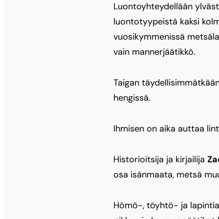
Luontoyhteydellään ylväste
luontotyypeistä kaksi kolma
vuosikymmenissä metsälaje
vain mannerjäätikkö.
Taigan täydellisimmätkään
hengissä.
Ihmisen on aika auttaa lint
Historioitsija ja kirjailija
Za
osa isänmaata, metsä muu
Hömö-, töyhtö- ja lapintiai