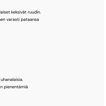
aiset keksivät ruudin.
minen varasti pataansa
uhanalaisia.
on pienentämiä