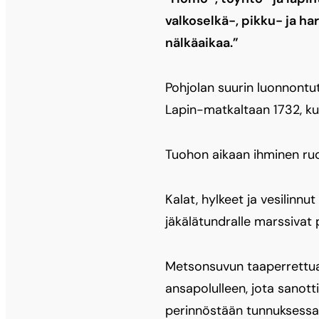
valkoselkä-, pikku- ja ha
nälkäaikaa.”
Pohjolan suurin luonnontu
Lapin-matkaltaan 1732, ku
Tuohon aikaan ihminen ruok
Kalat, hylkeet ja vesilinn
jäkälätundralle marssivat p
Metsonsuvun taaperrettua 
ansapolulleen, jota sanotti
perinnöstään tunnuksessaan