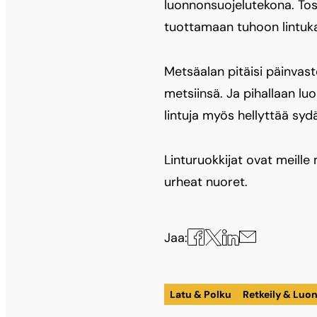
luonnonsuojelutekona. Tosi
tuottamaan tuhoon lintukan
Metsäalan pitäisi päinvast
metsiinsä. Ja pihallaan lu
lintuja myös hellyttää syd
Linturuokkijat ovat meille
urheat nuoret.
Jaa
Jaa
Jaa
Jaa
Jaa:
X:ssä
Facebookissa
LinkedInissä
sähköpostilla
Latu & Polku
Retkeily & Luo