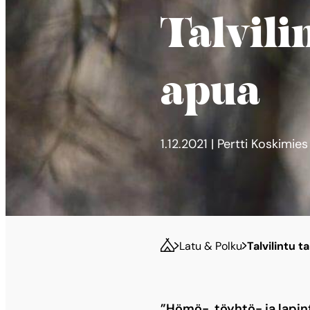
Talvili
apua
1.12.2021 | Pertti Koskimies
Latu & Polku
Talvilintu 
”Hömö-, töyhtö- ja lapint