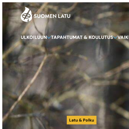
Suomen Latu
Siirry
suoraan
sisältöön
ULKOILUUN
TAPAHTUMAT & KOULUTUS
VAI
Latu & Polku