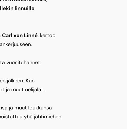
lekin linnuille
n
Carl von Linné
, kertoo
oankerjuuseen.
stä vuosituhannet.
en jälkeen. Kun
t ja muut nelijalat.
unsa ja muut loukkunsa
 muistuttaa yhä jahtimiehen