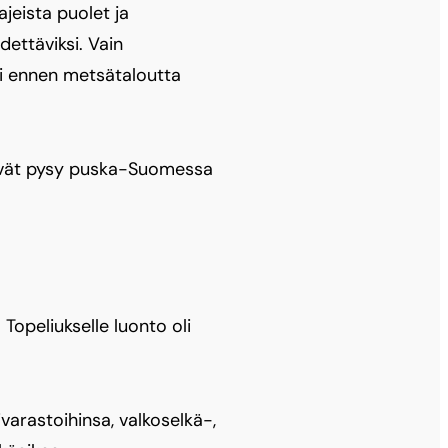
jeista puolet ja
dettäviksi. Vain
yi ennen metsätaloutta
 eivät pysy puska-Suomessa
 Topeliukselle luonto oli
ivarastoihinsa, valkoselkä-,