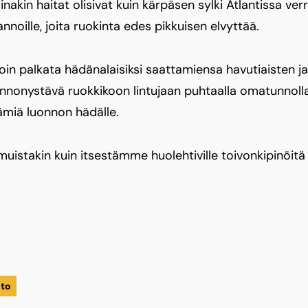
nakin haitat olisivat kuin kärpäsen sylki Atlantissa ver
noille, joita ruokinta edes pikkuisen elvyttää.
oin palkata hädänalaisiksi saattamiensa havutiaisten ja 
onnonystävä ruokkikoon lintujaan puhtaalla omatunnolla
ämiä luonnon hädälle.
 muistakin kuin itsestämme huolehtiville toivonkipinöitä
nto