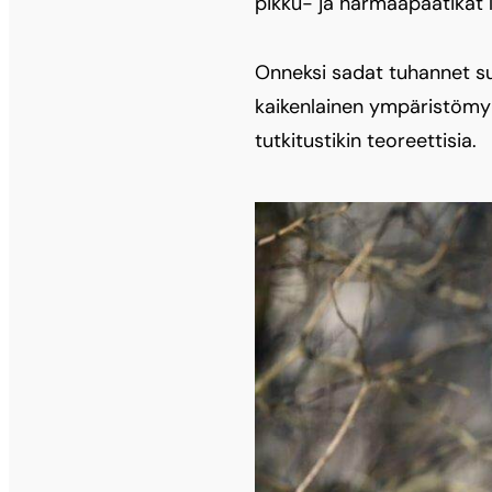
pikku- ja harmaapäätikat la
Onneksi sadat tuhannet suo
kaikenlainen ympäristömyll
tutkitustikin teoreettisia.