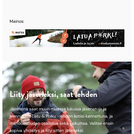
Mainos:
Liity jäseneksi, saat lehden
Jäsenenä saat muun muassa lukuisia jäsenetuja ja
alennuksia, Latu & Polku -lehden kotiisi kannettuna, ja
mahdollisuuden osallstua sekä vaikuttaa. Valitse ensin
sopiva yhdistys ja liity sitten jäseneksi.