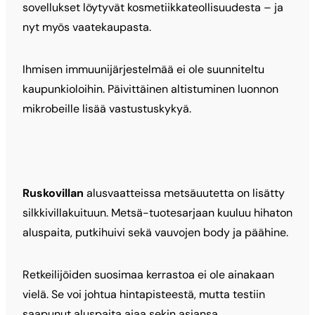
sovellukset löytyvät kosmetiikkateollisuudesta – ja
nyt myös vaatekaupasta.
Ihmisen immuunijärjestelmää ei ole suunniteltu
kaupunkioloihin. Päivittäinen altistuminen luonnon
mikrobeille lisää vastustuskykyä.
Ruskovillan
alusvaatteissa metsäuutetta on lisätty
silkkivillakuituun. Metsä-tuotesarjaan kuuluu hihaton
aluspaita, putkihuivi sekä vauvojen body ja päähine.
Retkeilijöiden suosimaa kerrastoa ei ole ainakaan
vielä. Se voi johtua hintapisteestä, mutta testiin
saapunut aluspaita ajaa sekin asiansa.