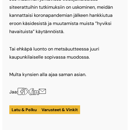
siteerattuihin tutkimuksiin on uskominen, meidän
kannattaisi koronapandemian jälkeen hankkiutua
eroon käsidesistä ja muutamista muista ”hyviksi
havaituista” käytännöistä.
Tai ehkäpä luonto on metsäuutteessa juuri
kaupunkilaiselle sopivassa muodossa.
Multa kynsien alla ajaa saman asian.
Jaa
Jaa
Jaa
Jaa
Jaa:
X:ssä
Facebookissa
LinkedInissä
sähköpostilla
Latu & Polku
Varusteet & Vinkit