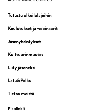
Avoinna: ma-to 9:00-15:00
Tutustu ulkoilulajeihin
Koulutukset ja webinaarit
Jäsenyhdistykset
Kulttuurinmuutos
Liity jäseneksi
Latu&Polku
Tietoa meistä
Pikalinkit