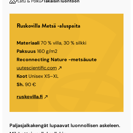
Latu & Polku
Takaisin luontoon
Ruskovilla Metsä -aluspaita
Materiaali
70 % villa, 30 % silkki
Paksuus
160 g/m2
Reconnecting Nature -metsäuute
uutescientific.com
Koot
Unisex XS–XL
Sh.
90 €
ruskovilla.fi
Paljasjalkakengät lupaavat luonnollisen askeleen.