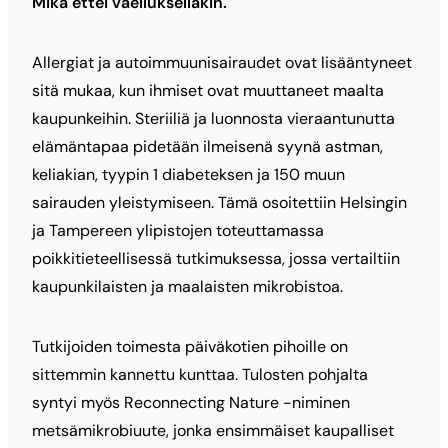
Mikä ettei vaelluksellakin.
Allergiat ja autoimmuunisairaudet ovat lisääntyneet
sitä mukaa, kun ihmiset ovat muuttaneet maalta
kaupunkeihin. Steriiliä ja luonnosta vieraantunutta
elämäntapaa pidetään ilmeisenä syynä astman,
keliakian, tyypin 1 diabeteksen ja 150 muun
sairauden yleistymiseen. Tämä osoitettiin Helsingin
ja Tampereen ylipistojen toteuttamassa
poikkitieteellisessä tutkimuksessa, jossa vertailtiin
kaupunkilaisten ja maalaisten mikrobistoa.
Tutkijoiden toimesta päiväkotien pihoille on
sittemmin kannettu kunttaa. Tulosten pohjalta
syntyi myös Reconnecting Nature -niminen
metsämikrobiuute, jonka ensimmäiset kaupalliset