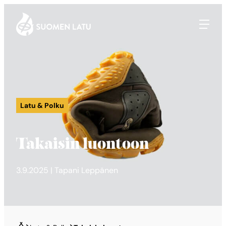
Suomen Latu
Siirry
suoraan
sisältöön
Latu & Polku
Takaisin luontoon
3.9.2025 | Tapani Leppänen