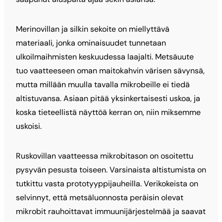
Merinovillan ja silkin sekoite on miellyttävä
materiaali, jonka ominaisuudet tunnetaan
ulkoilmaihmisten keskuudessa laajalti. Metsäuute
tuo vaatteeseen oman maitokahvin värisen sävynsä,
mutta millään muulla tavalla mikrobeille ei tiedä
altistuvansa. Asiaan pitää yksinkertaisesti uskoa, ja
koska tieteellistä näyttöä kerran on, niin miksemme
uskoisi.
Ruskovillan vaatteessa mikrobitason on osoitettu
pysyvän pesusta toiseen. Varsinaista altistumista on
tutkittu vasta prototyyppijauheilla. Verikokeista on
selvinnyt, että metsäluonnosta peräisin olevat
mikrobit rauhoittavat immuunijärjestelmää ja saavat