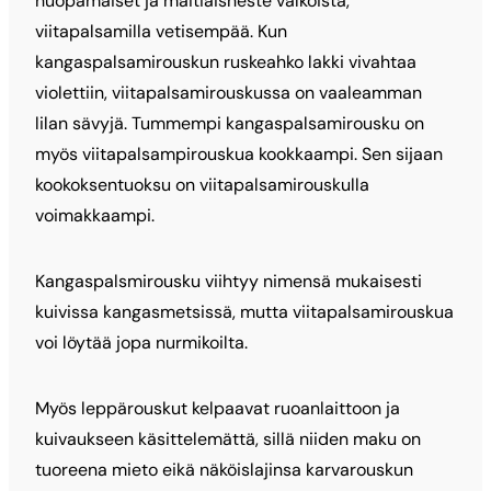
huopamaiset ja maitiaisneste valkoista,
viitapalsamilla vetisempää. Kun
kangaspalsamirouskun ruskeahko lakki vivahtaa
violettiin, viitapalsamirouskussa on vaaleamman
lilan sävyjä. Tummempi kangaspalsamirousku on
myös viitapalsampirouskua kookkaampi. Sen sijaan
kookoksentuoksu on viitapalsamirouskulla
voimakkaampi.
Kangaspalsmirousku viihtyy nimensä mukaisesti
kuivissa kangasmetsissä, mutta viitapalsamirouskua
voi löytää jopa nurmikoilta.
Myös leppärouskut kelpaavat ruoanlaittoon ja
kuivaukseen käsittelemättä, sillä niiden maku on
tuoreena mieto eikä näköislajinsa karvarouskun