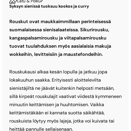
Latu & Polku
Syksyn sienissä tuoksuu kookos ja curry
Rouskut ovat maukkaimmillaan perinteisessä
suomalaisessa sienisalaateissa. Sikurirousku,
kangaspalsamirousku ja viitapalsamirousku
tuovat tuulahduksen myös aasialaisia makuja
wokkeihin, levitteisiin ja maustefondeihin.
Rouskukausi alkaa kesän lopulla ja jatkuu jopa
lokakuuhun saakka. Erityisesti aloittelevilta
sienistäjiltä ne jäävät kuitenkin helposti metsään,
sillä kirpeät rouskulajit vaativat viidestä kymmeneen
minuutin keittämisen ja huuhtomisen. Vaikka
keittämistäkään ei kannata suotta säikähtää,
rouskuista löytyy myös lajeja, jotka voi kuivata tai
heittää pannulle sellaisenaan.