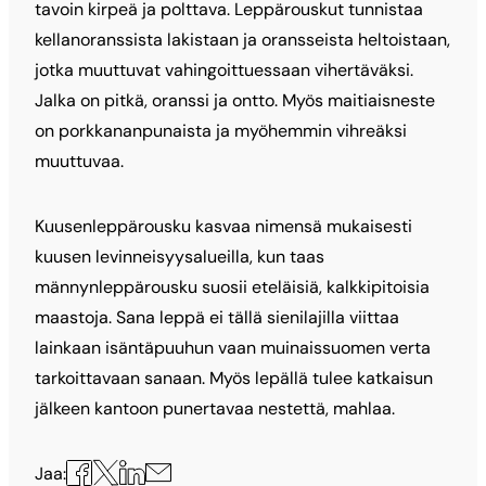
tavoin kirpeä ja polttava. Leppärouskut tunnistaa
kellanoranssista lakistaan ja oransseista heltoistaan,
jotka muuttuvat vahingoittuessaan vihertäväksi.
Jalka on pitkä, oranssi ja ontto. Myös maitiaisneste
on porkkananpunaista ja myöhemmin vihreäksi
muuttuvaa.
Kuusenleppärousku kasvaa nimensä mukaisesti
kuusen levinneisyysalueilla, kun taas
männynleppärousku suosii eteläisiä, kalkkipitoisia
maastoja. Sana leppä ei tällä sienilajilla viittaa
lainkaan isäntäpuuhun vaan muinaissuomen verta
tarkoittavaan sanaan. Myös lepällä tulee katkaisun
jälkeen kantoon punertavaa nestettä, mahlaa.
Jaa
Jaa
Jaa
Jaa
Jaa:
X:ssä
Facebookissa
LinkedInissä