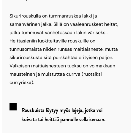
Sikurirouskulla on tummanruskea lakki ja
samanvärinen jalka. Sillä on vaaleanruskeat heltat,
jotka tummuvat vanhetessaan lakin väriseksi.
Helttasieniin luokiteltaville rouskuille on
tunnusomaista niiden runsas maitiaisneste, mutta
sikurirouskusta sitä purskahtaa erityisen paljon.
Valkoisen maitiaisnesteen tuoksu on voimakkaan
mausteinen ja muistuttaa currya (ruotsiksi
curryriska).
Rouskuista löytyy myös lajeja, jotka voi
kuivata tai heittää pannulle sellaisenaan.