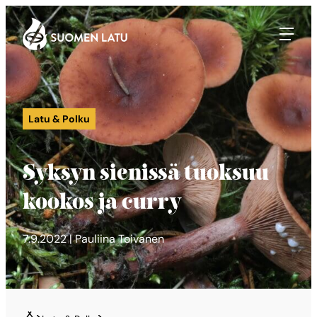
Suomen Latu
Siirry
suoraan
sisältöön
Latu & Polku
Syksyn sienissä tuoksuu
kookos ja curry
7.9.2022 | Pauliina Toivanen