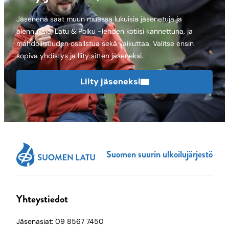
Jäsenenä saat muun muassa lukuisia jäsenetuja ja
alennuksia, Latu & Polku -lehden kotiisi kannettuna, ja
mahdollisuuden osallstua sekä vaikuttaa. Valitse ensin
sopiva yhdistys ja liity sitten jäseneksi.
Liity jäseneksi
Suomen suurin ulkoilujärjestö
Yhteystiedot
Jäsenasiat: 09 8567 7450