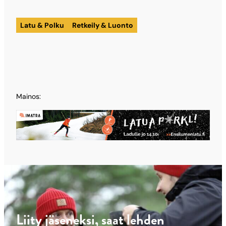
sähköpostilla
Latu & Polku
Retkeily & Luonto
Mainos:
Liity jäseneksi, saat lehden