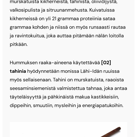
murskatuista kikherneistä, tahinista, oliiviöljystä,
valkosipulista ja sitruunanmehusta. Kuivatuissa
kikherneissä on yli 21 grammaa proteiinia sataa
grammaa kohden ja niissä on myös runsaasti rautaa
ja ravintokuitua, joka auttaa pitämään nälän loitolla
pitkään.
Hummuksen raaka-aineena käytettävää
[02]
tahinia
hyödynnetään monissa Lähi-Idän ruuissa
myös sellaisenaan. Tahini on murskatuista, raaoista
seesaminsiemenistä valmistettua tahnaa, joka antaa
täyteläisyyttä ja pähkinäistä makua kastikkeisiin,
dippeihin, smuutiin, mysleihin ja energiapatukoihin.