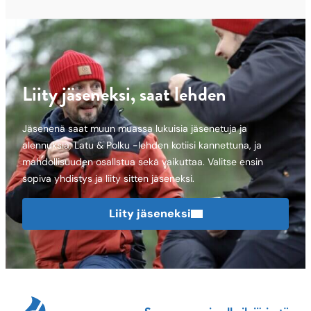
Liity jäseneksi, saat lehden
Jäsenenä saat muun muassa lukuisia jäsenetuja ja
alennuksia, Latu & Polku -lehden kotiisi kannettuna, ja
mahdollisuuden osallstua sekä vaikuttaa. Valitse ensin
sopiva yhdistys ja liity sitten jäseneksi.
Liity jäseneksi