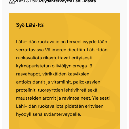
Latu & Polku
Sydänterveyttä Lähi-Idästä
Syö Lähi-Itä
Lähi-Idän ruokavalio on terveellisyydeltään
verrattavissa Välimeren dieettiin. Lähi-Idän
ruokavaliota rikastuttavat erityisesti
kylmäpuristetun oliiviöljyn omega-3-
rasvahapot, värikkäiden kasviksien
antioksidantit ja vitamiinit, palkokasvien
proteiinit, tuoreyrttien lehtivihreä sekä
mausteiden aromit ja ravintoaineet. Yleisesti
Lähi-Idän ruokavaliota pidetään erityisen
hyödyllisenä sydänterveydelle.