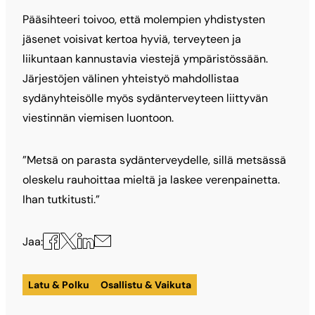
Pääsihteeri toivoo, että molempien yhdistysten
jäsenet voisivat kertoa hyviä, terveyteen ja
liikuntaan kannustavia viestejä ympäristössään.
Järjestöjen välinen yhteistyö mahdollistaa
sydänyhteisölle myös sydänterveyteen liittyvän
viestinnän viemisen luontoon.
”Metsä on parasta sydänterveydelle, sillä metsässä
oleskelu rauhoittaa mieltä ja laskee verenpainetta.
Ihan tutkitusti.”
Jaa
Jaa
Jaa
Jaa
Jaa:
X:ssä
Facebookissa
LinkedInissä
sähköpostilla
Latu & Polku
Osallistu & Vaikuta