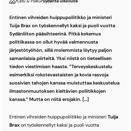
Latu & Polku
Sydäntä ulkoilulle
Entinen vihreiden huippupoliitikko ja ministeri
Tuija Brax on työskennellyt kaksi ja puoli vuotta
Sydänliiton pääsihteerinä. Pitkä kokemus
politiikassa on ollut hyvää valmennusta
järjestötyöhön, sillä molemmista löytyy paljon
samanlaisia piirteitä. Yksi niistä on tieteellisen
tiedon viestimisen haaste. ”Terveyskeskustelu
esimerkiksi rokotevastaisten ja kovia rasvoja
suosivien tahojen kanssa muistuttaa keskustelua
ilmastonmuutoksen kieltävien poliitikkojen
kanssa.” Mutta on niitä erojakin. […]
Entinen vihreiden huippupoliitikko ja ministeri
Tuija
Brax
on työskennellyt kaksi ja puoli vuotta