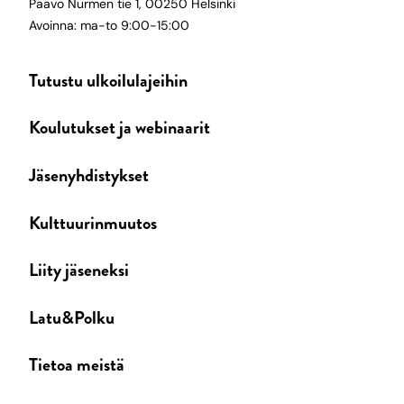
Paavo Nurmen tie 1, 00250 Helsinki
Avoinna: ma-to 9:00-15:00
Tutustu ulkoilulajeihin
Koulutukset ja webinaarit
Jäsenyhdistykset
Kulttuurinmuutos
Liity jäseneksi
Latu&Polku
Tietoa meistä