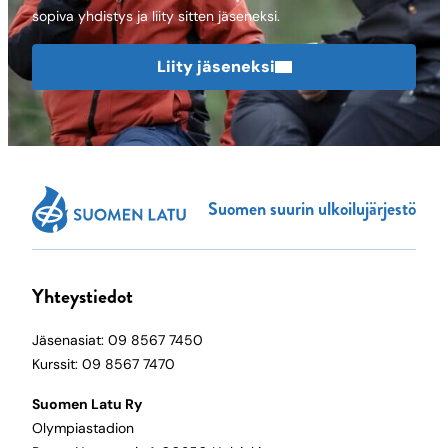
sopiva yhdistys ja liity sitten jäseneksi.
Liity jäseneksi
Suomen suurin ulkoilujärjestö
Yhteystiedot
Jäsenasiat: 09 8567 7450
Kurssit: 09 8567 7470
Suomen Latu Ry
Olympiastadion