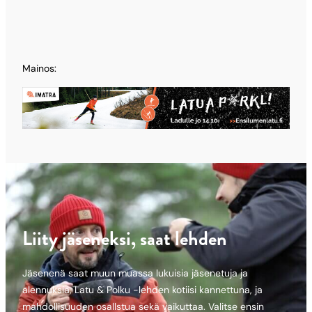
Mainos:
Liity jäseneksi, saat lehden
Jäsenenä saat muun muassa lukuisia jäsenetuja ja
alennuksia, Latu & Polku -lehden kotiisi kannettuna, ja
mahdollisuuden osallstua sekä vaikuttaa. Valitse ensin