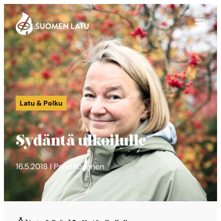
Suomen Latu
Siirry
suoraan
sisältöön
Latu & Polku
Sydäntä ulkoilulle
16.5.2018 | Panu Könönen