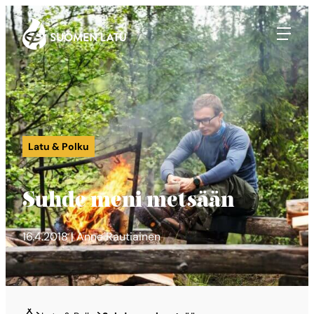
Suomen Latu
Siirry
suoraan
sisältöön
Latu & Polku
Suhde meni metsään
16.4.2018 | Anne Rautiainen