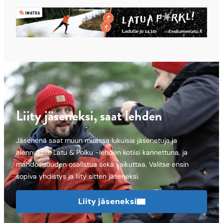
Liity jäseneksi, saat lehden
Jäsenenä saat muun muassa lukuisia jäsenetuja ja
alennuksia, Latu & Polku -lehden kotiisi kannettuna, ja
mahdollisuuden osallstua sekä vaikuttaa. Valitse ensin
sopiva yhdistys ja liity sitten jäseneksi.
Liity jäseneksi