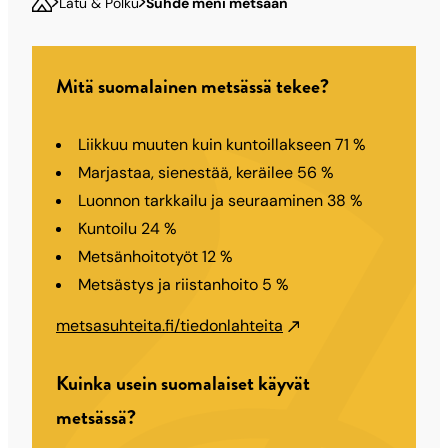
Latu & Polku
Suhde meni metsään
Mitä suomalainen metsässä tekee?
Liikkuu muuten kuin kuntoillakseen 71 %
Marjastaa, sienestää, keräilee 56 %
Luonnon tarkkailu ja seuraaminen 38 %
Kuntoilu 24 %
Metsänhoitotyöt 12 %
Metsästys ja riistanhoito 5 %
metsasuhteita.fi/tiedonlahteita
Kuinka usein suomalaiset käyvät
metsässä?