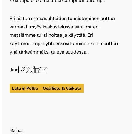
Yksi tapa ei ole toista oikeampi tai parempi.
Erilaisten metsäsuhteiden tunnistaminen auttaa
varmasti myös keskustelussa siitä, miten
metsiämme tulisi hoitaa ja käyttää. Eri
käyttömuotojen yhteensovittaminen kun muuttuu
yhä tärkeämmäksi tulevaisuudessa.
Jaa
Jaa
Jaa
Jaa
Jaa:
X:ssä
Facebookissa
LinkedInissä
sähköpostilla
Latu & Polku
Osallistu & Vaikuta
Mainos: