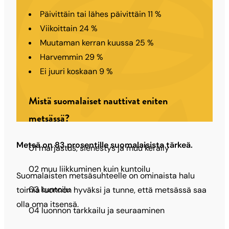
Päivittäin tai lähes päivittäin 11 %
Viikoittain 24 %
Muutaman kerran kuussa 25 %
Harvemmin 29 %
Ei juuri koskaan 9 %
Mistä suomalaiset nauttivat eniten
metsässä?
Metsä on 83 prosentille suomalaisista tärkeä.
01 marjastus, sienestys ja muu keräily
02 muu liikkuminen kuin kuntoilu
Suomalaisten metsäsuhteelle on ominaista halu
03 kuntoilu
toimia luonnon hyväksi ja tunne, että metsässä saa
olla oma itsensä.
04 luonnon tarkkailu ja seuraaminen