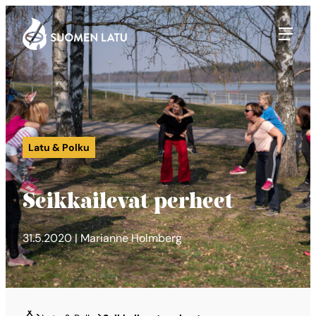
Suomen Latu
Siirry
suoraan
sisältöön
Latu & Polku
Seikkailevat perheet
31.5.2020 | Marianne Holmberg