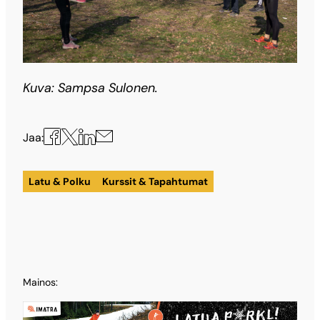
Kuva: Sampsa Sulonen.
Jaa
Jaa
Jaa
Jaa
Jaa:
X:ssä
Facebookissa
LinkedInissä
sähköpostilla
Latu & Polku
Kurssit & Tapahtumat
Mainos: