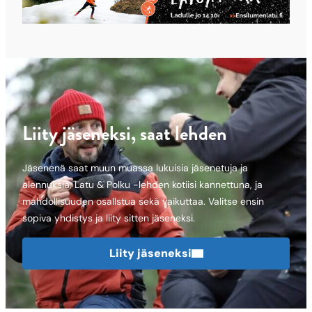
Liity jäseneksi, saat lehden
Jäsenenä saat muun muassa lukuisia jäsenetuja ja
alennuksia, Latu & Polku -lehden kotiisi kannettuna, ja
mahdollisuuden osallstua sekä vaikuttaa. Valitse ensin
sopiva yhdistys ja liity sitten jäseneksi.
Liity jäseneksi