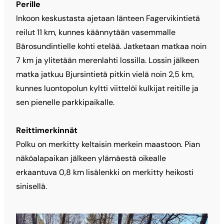
Perille
Inkoon keskustasta ajetaan länteen Fagervikintietä
reilut 11 km, kunnes käännytään vasemmalle
Bärosundintielle kohti etelää. Jatketaan matkaa noin
7 km ja ylitetään merenlahti lossilla. Lossin jälkeen
matka jatkuu Bjursintietä pitkin vielä noin 2,5 km,
kunnes luontopolun kyltti viittelöi kulkijat reitille ja
sen pienelle parkkipaikalle.
Reittimerkinnät
Polku on merkitty keltaisin merkein maastoon. Pian
näköalapaikan jälkeen ylämäestä oikealle
erkaantuva 0,8 km lisälenkki on merkitty heikosti
sinisellä.