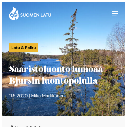
Suomen Latu
Siirry
suoraan
sisältöön
Latu & Polku
Saaristoluonto lumoaa
Bjursin luontopolulla
11.5.2020 | Mika Markkanen