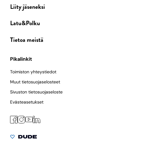
Liity jäseneksi
Latu&Polku
Tietoa meistä
Pikalinkit
Toimiston yhteystiedot
Muut tietosuojaselosteet
Sivuston tietosuojaseloste
Evästeasetukset
Facebook
Instagram
LinkedIn
YouTube