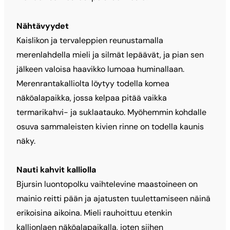
Nähtävyydet
Kaislikon ja tervaleppien reunustamalla
merenlahdella mieli ja silmät lepäävät, ja pian sen
jälkeen valoisa haavikko lumoaa huminallaan.
Merenrantakalliolta löytyy todella komea
näköalapaikka, jossa kelpaa pitää vaikka
termarikahvi- ja suklaatauko. Myöhemmin kohdalle
osuva sammaleisten kivien rinne on todella kaunis
näky.
Nauti kahvit kalliolla
Bjursin luontopolku vaihtelevine maastoineen on
mainio reitti pään ja ajatusten tuulettamiseen näinä
erikoisina aikoina. Mieli rauhoittuu etenkin
kallionlaen näköalapaikalla, joten siihen