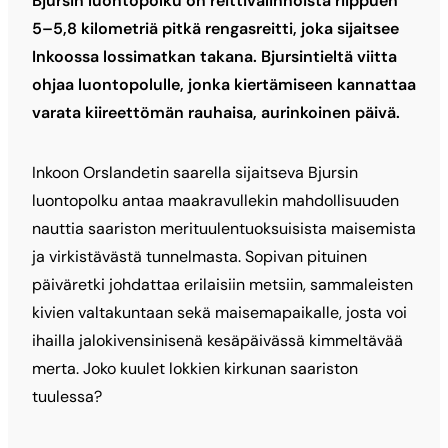
Bjursin luontopolku on reittivalinnoista riippuen
5–5,8 kilometriä pitkä rengasreitti, joka sijaitsee
Inkoossa lossimatkan takana. Bjursintieltä viitta
ohjaa luontopolulle, jonka kiertämiseen kannattaa
varata kiireettömän rauhaisa, aurinkoinen päivä.
Inkoon Orslandetin saarella sijaitseva Bjursin
luontopolku antaa maakravullekin mahdollisuuden
nauttia saariston merituulentuoksuisista maisemista
ja virkistävästä tunnelmasta. Sopivan pituinen
päiväretki johdattaa erilaisiin metsiin, sammaleisten
kivien valtakuntaan sekä maisemapaikalle, josta voi
ihailla jalokivensinisenä kesäpäivässä kimmeltävää
merta. Joko kuulet lokkien kirkunan saariston
tuulessa?