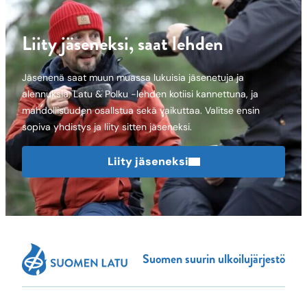
Liity jäseneksi, saat lehden
Jäsenenä saat muun muassa lukuisia jäsenetuja ja
alennuksia, Latu & Polku -lehden kotiisi kannettuna, ja
mahdollisuuden osallstua sekä vaikuttaa. Valitse ensin
sopiva yhdistys ja liity sitten jäseneksi.
Liity jäseneksi
Suomen suurin ulkoilujärjestö