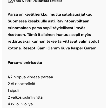
Latu & Polku
Risottoa retkelle
Parsa on kevätherkku, mutta satokausi jatkuu
Suomessa kesäkuulle asti. Ravinto­arvoiltaan
erinomainen parsa sopii täydellisesti myös
risottoon. Tämä italiainen ihanuus sopii myös
retkiruoaksi, kunhan tekee tarvittavat valmistelut
kotona. Resepti Sami Garam Kuva Kasper Garam
Parsa-sienirisotto
1/2 nippua vihreää parsaa
2 dl risottoriisiä
1 sipuli
2 valkosipulinkynttä
4 rkl oliiviöljyä