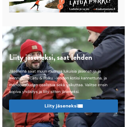
Liity jäseneksi, saat lehden
Jäsenenä saat muun muassa lukuisia jäsenetuja ja
alennuksia, Latu & Polku -lehden kotiisi kannettuna, ja
mahdollisuuden osallstua sekä vaikuttaa. Valitse ensin
sopiva yhdistys ja liity sitten jäseneksi.
Liity jäseneksi