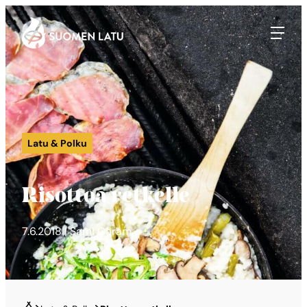
Suomen Latu
Siirry
suoraan
sisältöön
Latu & Polku
Risottoa retkelle
7.6.2018 | Sami Garam