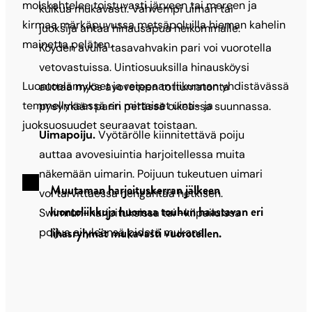
molskahtelee toistuvasti järveen tai mereen ja
kulkua mukavasti. Vahvempi uimari tai
kirmaa märkäpuvussa metsäpoluilla hieman kahelin
juoksija antaa hinausapua heikommalle.
mainetta peläten.
Köyden avulla tasavahvakin pari voi vuorotella
vetovastuissa. Uintiosuuksilla hinausköysi
Luontoelämykset ja reippaan liikunnan yhdistävässä
auttaa myös avoveteen tottumatonta
temmellyksessä eri mittaiset uinti- ja
pysymään parin perässä oikeassa suunnassa.
juoksuosuudet seuraavat toistaan.
Uimapoiju.
Vyötärölle kiinnitettävä poiju
auttaa avovesiuintia harjoitellessa muita
näkemään uimarin. Poijuun tukeutuen uimari
Muutaman harjoituskerran jälkeen
voi tarvittaessa hengähtää hetkisen.
luontoliikkuja huomaa touhun haastavan eri
Swimrun-harjoituksissa tai -kilpailuissa
lihasryhmät mukavasti vuorotellen.
poijua ei yleensä pidetä mukana.