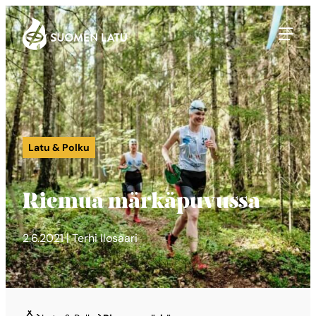
Suomen Latu
Siirry
suoraan
sisältöön
Latu & Polku
Riemua märkäpuvussa
2.6.2021 | Terhi Ilosaari