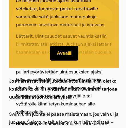
on helposti juoksun ajaksi avautuvat
vetoketjut, luontevat paikat tarvittaville
varusteille sekä juoksuun muita pukuja
paremmin soveltuva materiaali ja istuvuus.
Lättärit
. Uintiosuudet saavat vauhtia käsiin
kiinnitettävistä lätkistä. Juoksun ajaksi lättärit
käännetään esikerkiksi kämmenselän puolelle.
Avaa
Pullari.
Kuminauhalla reiteen kiinnitetty
pullari pyöräytetään uintiosuuksien ajaksi
jalkojen väliin. Näin jalat pysyvät vaivatta
Jos harrastat sekä juoksua että uintia, niin oletko
pinnalla. Juoksuosuuden alkaessa pullari
koskaan kokeillut yhdistää niitä? Swimrun tarjoaa
kiepsautetaan reiden ulkosyrjälle tai
uudenlaisia luontoelämyksiä.
vyötärölle kiinnitetyn kuminauhan alle
selkäpuolelle.
Swimrunin juonta ei pääse maistamaan, jos vain ui ja
juoksee. Swimrun-taika löytyy, kun lajit yhdistää –
Hinausköysi.
Kuminauha tasoittaa kisaparin