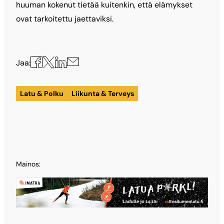
huuman kokenut tietää kuitenkin, että elämykset
ovat tarkoitettu jaettaviksi.
Jaa
Jaa
Jaa
Jaa
Jaa:
X:ssä
Facebookissa
LinkedInissä
sähköpostilla
Latu & Polku
Liikunta & Terveys
Mainos: