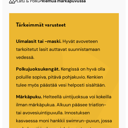
Latu & Polku
Riemua märkäpuvussa
Tärkeimmät varusteet
Uimalasit tai -maski.
Hyvät avoveteen
tarkoitetut lasit auttavat suunnistamaan
vedessä.
Polkujuoksukengät.
Kengissä on hyvä olla
poluille sopiva, pitävä pohjakuvio. Kenkien
tulee myös päästää vesi helposti sisältään.
Märkäpuku.
Helteellä uintijuoksua voi kokeilla
ilman märkäpukua. Alkuun pääsee triatlon-
tai avovesiuintipuvulla. Innostuksen
kasvaessa moni hankkii swimrun-puvun, jossa