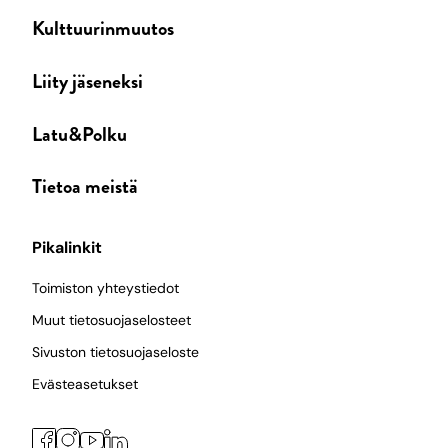
Kulttuurinmuutos
Liity jäseneksi
Latu&Polku
Tietoa meistä
Pikalinkit
Toimiston yhteystiedot
Muut tietosuojaselosteet
Sivuston tietosuojaseloste
Evästeasetukset
Facebook
Instagram
LinkedIn
YouTube