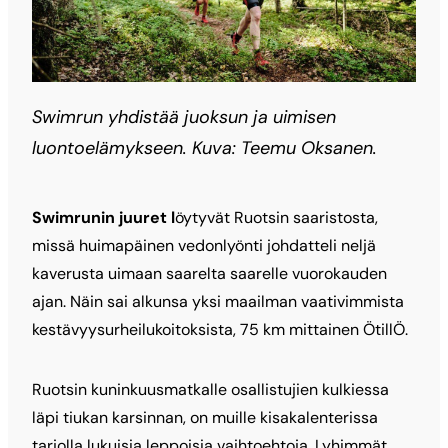
Swimrun yhdistää juoksun ja uimisen
luontoelämykseen. Kuva: Teemu Oksanen.
Swimrunin juuret l
öytyvät Ruotsin saaristosta,
missä huimapäinen vedonlyönti johdatteli neljä
kaverusta uimaan saarelta saarelle vuorokauden
ajan. Näin sai alkunsa yksi maailman vaativimmista
kestävyysurheilukoitoksista, 75 km mittainen ÖtillÖ.
Ruotsin kuninkuusmatkalle osallistujien kulkiessa
läpi tiukan karsinnan, on muille kisakalenterissa
tarjolla lukuisia leppoisia vaihtoehtoja. Lyhimmät