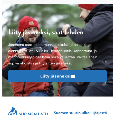
Liity jäseneksi, saat lehden
Jäsenenä saat muun muassa lukuisia jäsenetuja ja
alennuksia, Latu & Polku -lehden kotiisi kannettuna, ja
mahdollisuuden osallstua sekä vaikuttaa. Valitse ensin
sopiva yhdistys ja liity sitten jäseneksi.
Liity jäseneksi
Suomen suurin ulkoilujärjestö