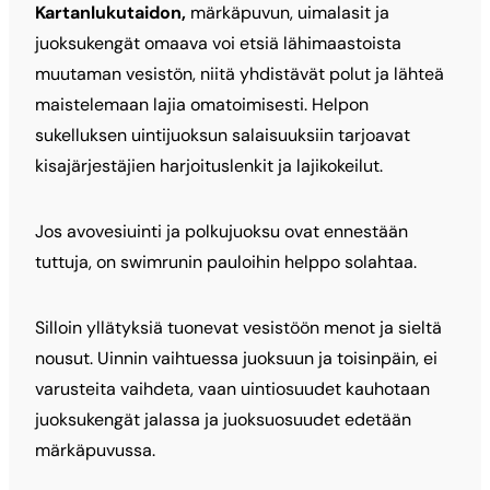
Kartanlukutaidon,
märkäpuvun, uimalasit ja
juoksukengät omaava voi etsiä lähimaastoista
muutaman vesistön, niitä yhdistävät polut ja lähteä
maistelemaan lajia omatoimisesti. Helpon
sukelluksen uintijuoksun salaisuuksiin tarjoavat
kisajärjestäjien harjoituslenkit ja lajikokeilut.
Jos avovesiuinti ja polkujuoksu ovat ennestään
tuttuja, on swimrunin pauloihin helppo solahtaa.
Silloin yllätyksiä tuonevat vesistöön menot ja sieltä
nousut. Uinnin vaihtuessa juoksuun ja toisinpäin, ei
varusteita vaihdeta, vaan uintiosuudet kauhotaan
juoksukengät jalassa ja juoksuosuudet edetään
märkäpuvussa.