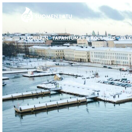
Suomen Latu
Siirry
suoraan
sisältöön
ULKOILUUN
TAPAHTUMAT & KOULUTUS
VAI