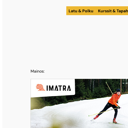
Latu & Polku
Kurssit & Tapa
Mainos: