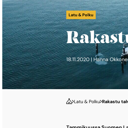
Latu & Polku
Rakastu
18.11.2020 | Hanna Okkone
Latu & Polku
Rakastu talv
Tammikuussa Suomen La