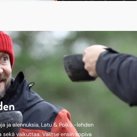
hden
a ja alennuksia, Latu & Polku -lehden
a sekä vaikuttaa. Valitse ensin sopiva