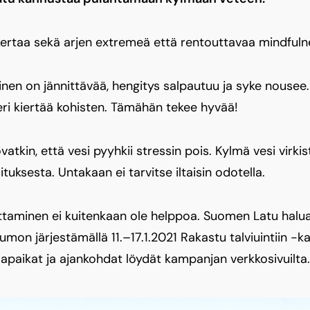
 kertaa sekä arjen extremeä että rentouttavaa mindfuln
en on jännittävää, hengitys salpautuu ja syke nousee. 
eri kiertää kohisten. Tämähän tekee hyvää!
atkin, että vesi pyyhkii stressin pois. Kylmä vesi virki
ituksesta. Untakaan ei tarvitse iltaisin odotella.
ittaminen ei kuitenkaan ole helppoa. Suomen Latu halua
on järjestämällä 11.–17.1.2021 Rakastu talviuintiin -k
aikat ja ajankohdat löydät kampanjan verkkosivuilta.