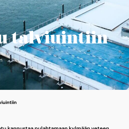
 talviuintiin
n
iuintiin
tu kannustaa pulahtamaan kylmään veteen.