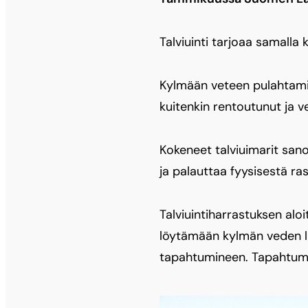
Talviuinti tarjoaa samalla
Kylmään veteen pulahtamin
kuitenkin rentoutunut ja v
Kokeneet talviuimarit sanov
ja palauttaa fyysisestä ras
Talviuintiharrastuksen alo
löytämään kylmän veden lum
tapahtumineen. Tapahtumap