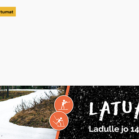
htumat