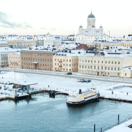
KUTTAMINEN
JÄSENYYS
YHDISTYKSILLE
LATU&POLKU