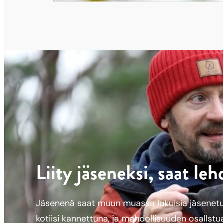
Liity jäseneksi, saat le
Jäsenenä saat muun muassa lukuisia jäsenetuj
kotiisi kannettuna, ja mahdollisuuden osallstu