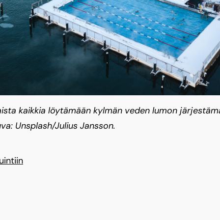
sta kaikkia löytämään kylmän veden lumon järjestämäl
uva: Unsplash/Julius Jansson.
intiin