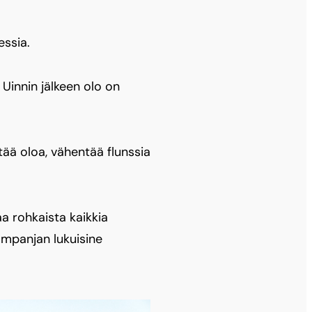
essia.
Uinnin jälkeen olo on
stää oloa, vähentää flunssia
a rohkaista kaikkia
ampanjan lukuisine