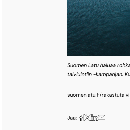
Suomen Latu haluaa rohkai
talviuintiin -kampanjan. K
suomenlatu.fi/rakastutalviu
Jaa
Jaa
Jaa
Jaa
Jaa:
X:ssä
Facebookissa
LinkedInissä
sähköpostilla