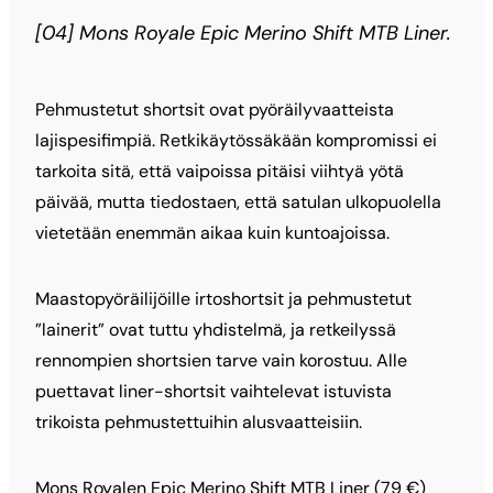
[04] Mons Royale Epic Merino Shift MTB Liner.
Pehmustetut shortsit ovat pyöräilyvaatteista
lajispesifimpiä. Retkikäytössäkään kompromissi ei
tarkoita sitä, että vaipoissa pitäisi viihtyä yötä
päivää, mutta tiedostaen, että satulan ulkopuolella
vietetään enemmän aikaa kuin kuntoajoissa.
Maastopyöräilijöille irtoshortsit ja pehmustetut
”lainerit” ovat tuttu yhdistelmä, ja retkeilyssä
rennompien shortsien tarve vain korostuu. Alle
puettavat liner-shortsit vaihtelevat istuvista
trikoista pehmustettuihin alusvaatteisiin.
Mons Royalen Epic Merino Shift MTB Liner (79 €)