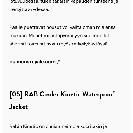
istuvuudessa, tulee takaisin vapauden tunteena ja
hengittävyydessä.
Päälle puettavat housut voi valita oman mielensä
mukaan. Monet maastopyöräilyyn suunnitellut
shortsit toimivat hyvin myös retkeilykäytössä.
eu.monsroyale.com
[05] RAB Cinder Kinetic Waterproof
Jacket
Rabin Kinetic on onnistuneimpia kuoritakin ja