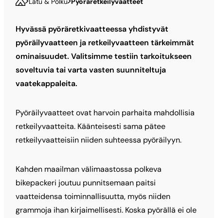
Latu & Polku
Pyöräretkeilyvaatteet
Hyvässä pyöräretkivaatteessa yhdistyvät
pyöräilyvaatteen ja retkeilyvaatteen tärkeimmät
ominaisuudet. Valitsimme testiin tarkoitukseen
soveltuvia tai varta vasten suunniteltuja
vaatekappaleita.
Pyöräilyvaatteet ovat harvoin parhaita mahdollisia
retkeilyvaatteita. Käänteisesti sama pätee
retkeilyvaatteisiin niiden suhteessa pyöräilyyn.
Kahden maailman välimaastossa polkeva
bikepackeri joutuu punnitsemaan paitsi
vaatteidensa toiminnallisuutta, myös niiden
grammoja ihan kirjaimellisesti. Koska pyörällä ei ole