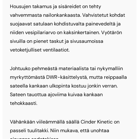
Housujen takamus ja sisäreidet on tehty
vahvemmasta nailonkankaasta. Vahvistetut kohdat
suojaavat satulaan kohdistuvalta painevedeltä ja
niiden vesipilariarvo on kaksinkertainen. Vyötärön
sivuilla on pienet taskut ja sivusaumoissa
vetoketjulliset ventilaatiot.
Johtuuko pehmeästä materiaalista tai nykymalliin
myrkyttömästä DWR-käsittelystä, mutta reippaalla
sateella kankaan ulkopinta kostuu jonkin verran.
Sateen tauottua ajoviima kuivaa kankaan
tehokkaasti.
Vähänkään viileämmällä säällä Cinder Kinetic on
passeli tuulitakki. Niin mukava, että unohtaa