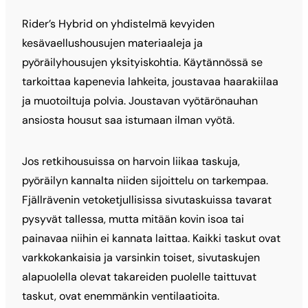
Rider’s Hybrid on yhdistelmä kevyiden
kesävaellushousujen materiaaleja ja
pyöräilyhousujen yksityiskohtia. Käytännössä se
tarkoittaa kapenevia lahkeita, joustavaa haarakiilaa
ja muotoiltuja polvia. Joustavan vyötärönauhan
ansiosta housut saa istumaan ilman vyötä.
Jos retkihousuissa on harvoin liikaa taskuja,
pyöräilyn kannalta niiden sijoittelu on tarkempaa.
Fjällrävenin vetoketjullisissa sivutaskuissa tavarat
pysyvät tallessa, mutta mitään kovin isoa tai
painavaa niihin ei kannata laittaa. Kaikki taskut ovat
varkkokankaisia ja varsinkin toiset, sivutaskujen
alapuolella olevat takareiden puolelle taittuvat
taskut, ovat enemmänkin ventilaatioita.