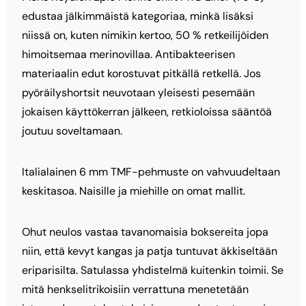
edustaa jälkimmäistä kategoriaa, minkä lisäksi
niissä on, kuten nimikin kertoo, 50 % retkeilijöiden
himoitsemaa merinovillaa. Antibakteerisen
materiaalin edut korostuvat pitkällä retkellä. Jos
pyöräilyshortsit neuvotaan yleisesti pesemään
jokaisen käyttökerran jälkeen, retkioloissa sääntöä
joutuu soveltamaan.
Italialainen 6 mm TMF-pehmuste on vahvuudeltaan
keskitasoa. Naisille ja miehille on omat mallit.
Ohut neulos vastaa tavanomaisia boksereita jopa
niin, että kevyt kangas ja patja tuntuvat äkkiseltään
eriparisilta. Satulassa yhdistelmä kuitenkin toimii. Se
mitä henkselitrikoisiin verrattuna menetetään