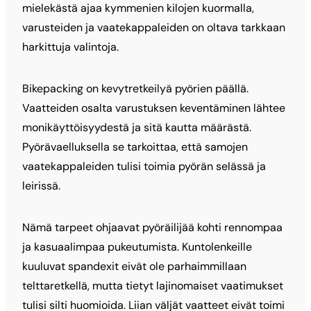
mielekästä ajaa kymmenien kilojen kuormalla,
varusteiden ja vaatekappaleiden on oltava tarkkaan
harkittuja valintoja.
Bikepacking on kevytretkeilyä pyörien päällä.
Vaatteiden osalta varustuksen keventäminen lähtee
monikäyttöisyydestä ja sitä kautta määrästä.
Pyörävaelluksella se tarkoittaa, että samojen
vaatekappaleiden tulisi toimia pyörän selässä ja
leirissä.
Nämä tarpeet ohjaavat pyöräilijää kohti rennompaa
ja kasuaalimpaa pukeutumista. Kuntolenkeille
kuuluvat spandexit eivät ole parhaimmillaan
telttaretkellä, mutta tietyt lajinomaiset vaatimukset
tulisi silti huomioida. Liian väljät vaatteet eivät toimi