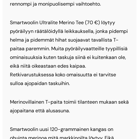
rennompi ja monipuolisempi vaihtoehto.
Smartwoolin Ultralite Merino Tee (70 €) löytyy
pyöräilyyn räätälöidyllä leikkauksella, jonka pidempi
helma ja pidemmät hihat suojaavat tavallista T-
paitaa paremmin. Muita pyöräilyvaatteille tyypillisiä
ominaisuuksia kuten taskuja siinä ei kuitenkaan ole,
eikä niitä oikeastaan edes kaipaa.
Retkivarustuksessa koko omaisuutta ei tarvitse
sulloa ajopaidan taskuihin.
Merinovillainen T-paita toimii tilanteen mukaan sekä
ajopaitana että alusasuna.
Smartwoolin uusi 120-grammainen kangas on
ohuinta merinoa mitä markkinoilta löytyy. Eikä