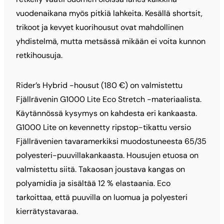
vuodenaikana myös pitkiä lahkeita. Kesällä shortsit,
trikoot ja kevyet kuorihousut ovat mahdollinen
yhdistelmä, mutta metsässä mikään ei voita kunnon
retkihousuja.
Rider’s Hybrid -housut (180 €) on valmistettu
Fjällrävenin G1000 Lite Eco Stretch -materiaalista.
Käytännössä kysymys on kahdesta eri kankaasta.
G1000 Lite on kevennetty ripstop-tikattu versio
Fjällrävenien tavaramerkiksi muodostuneesta 65/35
polyesteri-puuvillakankaasta. Housujen etuosa on
valmistettu siitä. Takaosan joustava kangas on
polyamidia ja sisältää 12 % elastaania. Eco
tarkoittaa, että puuvilla on luomua ja polyesteri
kierrätystavaraa.