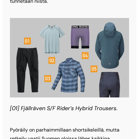
tunnetaan niistä.
[01] Fjällräven S/F Rider’s Hybrid Trousers.
Pyöräily on parhaimmillaan shortsikeleillä, mutta
retkeily vaatii Suomen oloissa lähes kaikkina