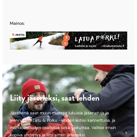
Mainos:
Liity jäseneksi, saat lehden
Jäsenenä saat muun muassa lukuisia jäsenetuja ja
alennuksia, Latu & Polku -lehden kotiisi kannettuna, ja
mahdollisuuden osallstua sekä vaikuttaa. Valitse ensin
sopiva yhdistys ja liity sitten jäseneksi.