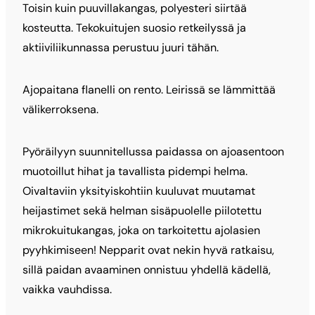
Toisin kuin puuvillakangas, polyesteri siirtää
kosteutta. Tekokuitujen suosio retkeilyssä ja
aktiiviliikunnassa perustuu juuri tähän.
Ajopaitana flanelli on rento. Leirissä se lämmittää
välikerroksena.
Pyöräilyyn suunnitellussa paidassa on ajoasentoon
muotoillut hihat ja tavallista pidempi helma.
Oivaltaviin yksityiskohtiin kuuluvat muutamat
heijastimet sekä helman sisäpuolelle piilotettu
mikrokuitukangas, joka on tarkoitettu ajolasien
pyyhkimiseen! Nepparit ovat nekin hyvä ratkaisu,
sillä paidan avaaminen onnistuu yhdellä kädellä,
vaikka vauhdissa.