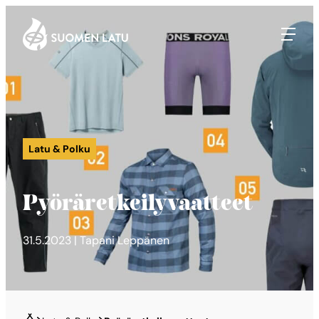
Suomen Latu
Siirry
suoraan
sisältöön
Latu & Polku
Pyöräretkeilyvaatteet
31.5.2023 | Tapani Leppänen