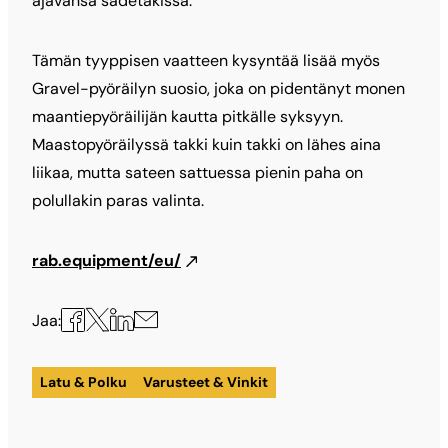
ajavansa sadetakissa.
Tämän tyyppisen vaatteen kysyntää lisää myös
Gravel-pyöräilyn suosio, joka on pidentänyt monen
maantiepyöräilijän kautta pitkälle syksyyn.
Maastopyöräilyssä takki kuin takki on lähes aina
liikaa, mutta sateen sattuessa pienin paha on
polullakin paras valinta.
rab.equipment/eu/
Jaa
Jaa
Jaa
Jaa
Jaa:
X:ssä
Facebookissa
LinkedInissä
sähköpostilla
Latu & Polku
Varusteet & Vinkit