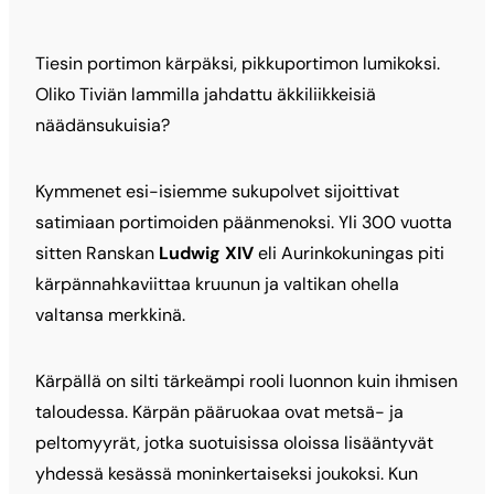
Tiesin portimon kärpäksi, pikkuportimon lumikoksi.
Oliko Tiviän lammilla jahdattu äkkiliikkeisiä
näädänsukuisia?
Kymmenet esi-isiemme sukupolvet sijoittivat
satimiaan portimoiden päänmenoksi. Yli 300 vuotta
sitten Ranskan
Ludwig XIV
eli Aurinkokuningas piti
kärpännahkaviittaa kruunun ja valtikan ohella
valtansa merkkinä.
Kärpällä on silti tärkeämpi rooli luonnon kuin ihmisen
taloudessa. Kärpän pääruokaa ovat metsä- ja
peltomyyrät, jotka suotuisissa oloissa lisääntyvät
yhdessä kesässä moninkertaiseksi joukoksi. Kun