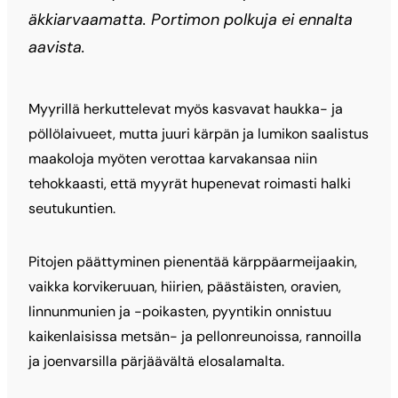
äkkiarvaamatta. Portimon polkuja ei ennalta
aavista.
Myyrillä herkuttelevat myös kasvavat haukka- ja
pöllölaivueet, mutta juuri kärpän ja lumikon saalistus
maakoloja myöten verottaa karvakansaa niin
tehokkaasti, että myyrät hupenevat roimasti halki
seutukuntien.
Pitojen päättyminen pienentää kärppäarmeijaakin,
vaikka korvikeruuan, hiirien, päästäisten, oravien,
linnunmunien ja -poikasten, pyyntikin onnistuu
kaikenlaisissa metsän- ja pellonreunoissa, rannoilla
ja joenvarsilla pärjäävältä elosalamalta.