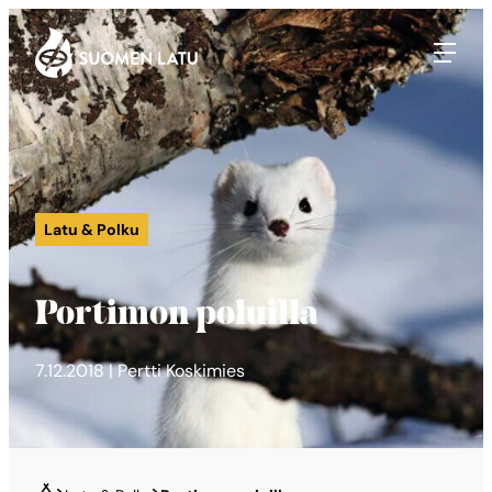
Suomen Latu
Siirry
suoraan
sisältöön
Latu & Polku
Portimon poluilla
7.12.2018 | Pertti Koskimies