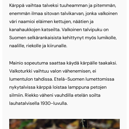
Kärppä vaihtaa talveksi tuuheamman ja pitemmän,
enemmän ilmaa sitovan talvikarvan, jonka valkoinen
väri naamioi eläimen kettujen, näätien ja
kanahaukkojen katseilta. Valkoinen talvipuku on
Suomen selkärankaisista kehittynyt myös lumikolle,
naalille, riekolle ja kiirunalle.
Mainio sopeutuma saattaa käydä kärpälle taakaksi.
Valkoturkki vaihtuu valon vähenemisen, ei
lumentulon tahdissa. Etelä-Suomen lumettomissa
nykytalvissa kärppä loistaa lamppuna petojen
silmiin. Riekko väheni vauhdilla etelän soilta
lauhatalvisella 1930-luvulla.