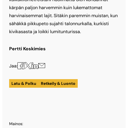
kärpän paljon harvemmin kuin lukemattomat
harvinaisemmat lajit. Sitäkin paremmin muistan, kun
sähäkkä pikkupeto sujahti talonnurkalla, kurkisti
kivikasasta ja loikki lumitunturissa.
Pertti Koskimies
Jaa
Jaa
Jaa
Jaa
Jaa:
X:ssä
Facebookissa
LinkedInissä
sähköpostilla
Latu & Polku
Retkeily & Luonto
Mainos: