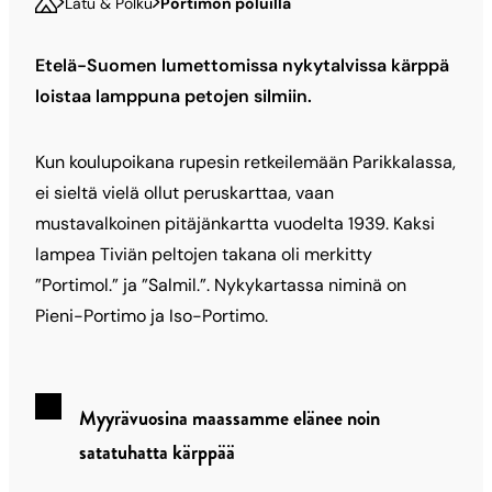
Latu & Polku
Portimon poluilla
Etelä-Suomen lumettomissa nykytalvissa kärppä
loistaa lamppuna petojen silmiin.
Kun koulupoikana rupesin retkeilemään Parikkalassa,
ei sieltä vielä ollut peruskarttaa, vaan
mustavalkoinen pitäjänkartta vuodelta 1939. Kaksi
lampea Tiviän peltojen takana oli merkitty
”Portimol.” ja ”Salmil.”. Nykykartassa niminä on
Pieni-Portimo ja Iso-Portimo.
Myyrävuosina maassamme elänee noin
satatuhatta kärppää