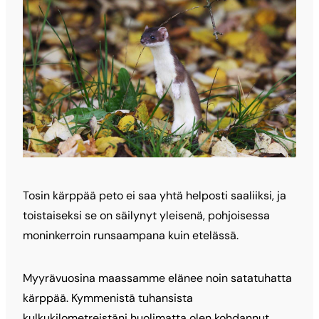
Tosin kärppää peto ei saa yhtä helposti saaliiksi, ja
toistaiseksi se on säilynyt yleisenä, pohjoisessa
moninkerroin runsaampana kuin etelässä.
Myyrävuosina maassamme elänee noin satatuhatta
kärppää. Kymmenistä tuhansista
kulkukilometreistäni huolimatta olen kohdannut