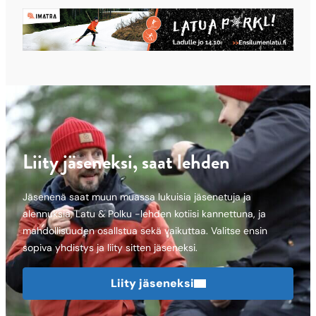
Liity jäseneksi, saat lehden
Jäsenenä saat muun muassa lukuisia jäsenetuja ja
alennuksia, Latu & Polku -lehden kotiisi kannettuna, ja
mahdollisuuden osallstua sekä vaikuttaa. Valitse ensin
sopiva yhdistys ja liity sitten jäseneksi.
Liity jäseneksi