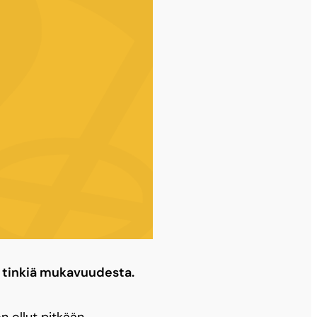
e tinkiä mukavuudesta.
 ollut pitkään