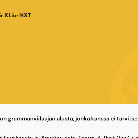
r XLite NXT
on grammanviilaajan alusta, jonka kanssa ei tarvits
akkauskoosta ja lämpöarvosta, Therm-A-Rest NeoAir on