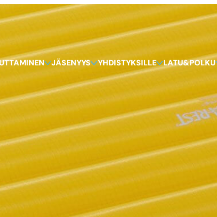
KUTTAMINEN
JÄSENYYS
YHDISTYKSILLE
LATU&POLKU