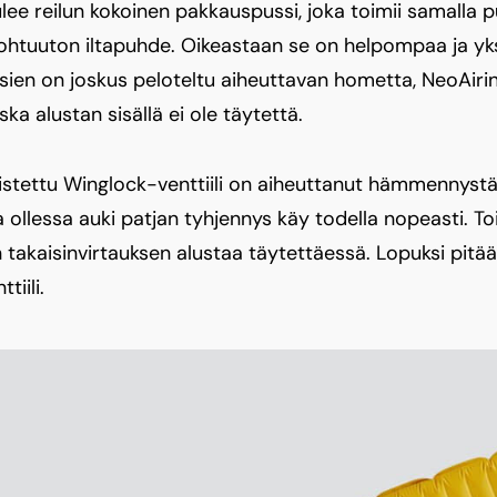
ee reilun kokoinen pakkauspussi, joka toimii samalla
ohtuuton iltapuhde. Oikeastaan se on helpompaa ja yk
ien on joskus peloteltu aiheuttavan hometta, NeoAiri
ska alustan sisällä ei ole täytettä.
stettu Winglock-venttiili on aiheuttanut hämmennystä, 
a ollessa auki patjan tyhjennys käy todella nopeasti. Toi
an takaisinvirtauksen alustaa täytettäessä. Lopuksi pit
tiili.