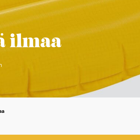
ä ilmaa
n
aa