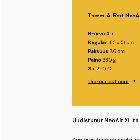
Therm-A-Rest NeoAi
R-arvo
4.5
Regular
183 x 51 cm
Paksuus
7,6 cm
Paino
380 g
Sh
. 250 €
thermarest.com
Uudistunut NeoAir XLite 
Kun puhutaan painosta, p