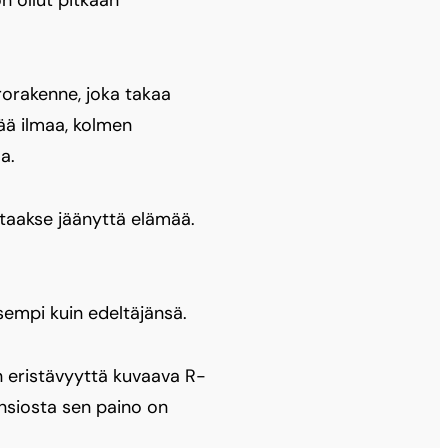
rorakenne, joka takaa
ää ilmaa, kolmen
a.
 taakse jäänyttä elämää.
sempi kuin edeltäjänsä.
n eristävyyttä kuvaava R-
ansiosta sen paino on