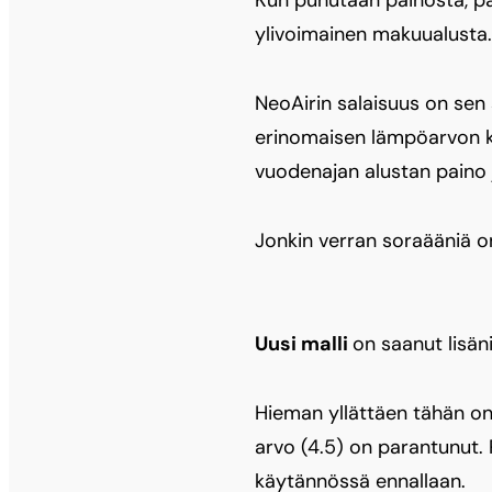
ylivoimainen makuualusta.
NeoAirin salaisuus on sen 
erinomaisen lämpöarvon ko
vuodenajan alustan paino 
Jonkin verran soraääniä on
Uusi malli
on saanut lisän
Hieman yllättäen tähän on
arvo (4.5) on parantunut.
käytännössä ennallaan.