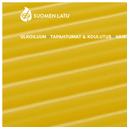
Suomen Latu
Siirry
suoraan
sisältöön
ULKOILUUN
TAPAHTUMAT & KOULUTUS
VAI