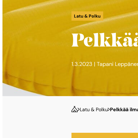
Latu & Polku
Pelkkä
1.3.2023 | Tapani Leppäne
Latu & Polku
Pelkkää ilm