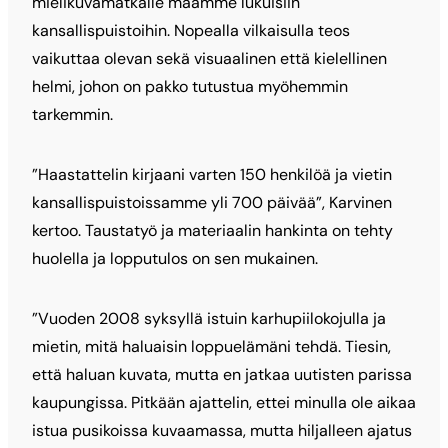
mielikuvamatkalle maamme lukuisiin
kansallispuistoihin. Nopealla vilkaisulla teos
vaikuttaa olevan sekä visuaalinen että kielellinen
helmi, johon on pakko tutustua myöhemmin
tarkemmin.
”Haastattelin kirjaani varten 150 henkilöä ja vietin
kansallispuistoissamme yli 700 päivää”, Karvinen
kertoo. Taustatyö ja materiaalin hankinta on tehty
huolella ja lopputulos on sen mukainen.
”Vuoden 2008 syksyllä istuin karhupiilokojulla ja
mietin, mitä haluaisin loppuelämäni tehdä. Tiesin,
että haluan kuvata, mutta en jatkaa uutisten parissa
kaupungissa. Pitkään ajattelin, ettei minulla ole aikaa
istua pusikoissa kuvaamassa, mutta hiljalleen ajatus