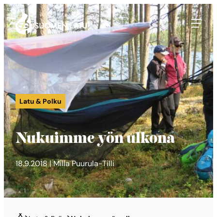
Suomen Latu
Siirry
suoraan
sisältöön
Latu & Polku
Nukuimme yön ulkona
18.9.2018 | Milla Puurula-Tilli