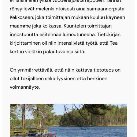
erilaisia elämyksiä vuodenajoista riippuen. Tarinat
rönsyilevät mielenkiintoisesti aina saimaannorpista
Kekkoseen, joka toimittajan mukaan kuuluu käyneen
maamme joka kolkassa. Kuuntelen toimittajan
innostunutta esitelmää lumoutuneena. Tietokirjan
kirjoittaminen oli niin intensiivistä työtä, että Tea
kertoo vieläkin palautuvansa siitä.
On ymmärrettävää, että näin kattava tietoteos on
ollut tekijälleen sekä fyysinen että henkinen
voimannäyte.