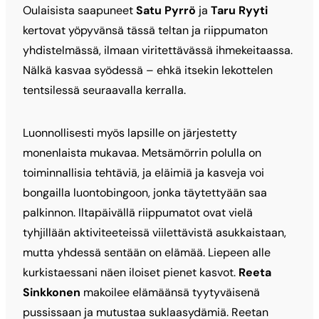
Oulaisista saapuneet
Satu Pyrrö
ja
Taru Ryyti
kertovat yöpyvänsä tässä teltan ja riippumaton
yhdistelmässä, ilmaan viritettävässä ihmekeitaassa.
Nälkä kasvaa syödessä – ehkä itsekin lekottelen
tentsilessä seuraavalla kerralla.
Luonnollisesti myös lapsille on järjestetty
monenlaista mukavaa. Metsämörrin polulla on
toiminnallisia tehtäviä, ja eläimiä ja kasveja voi
bongailla luontobingoon, jonka täytettyään saa
palkinnon. Iltapäivällä riippumatot ovat vielä
tyhjillään aktiviteeteissä viilettävistä asukkaistaan,
mutta yhdessä sentään on elämää. Liepeen alle
kurkistaessani näen iloiset pienet kasvot.
Reeta
Sinkkonen
makoilee elämäänsä tyytyväisenä
pussissaan ja mutustaa suklaasydämiä. Reetan