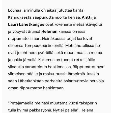
Lounaalla minulla on aikaa jututtaa kahta
Kannuksesta saapunutta nuorta herraa.
Antti
ja
Lauri Lähetkangas
ovat kokeneita metsänkävijöitä
ja yöpyvät äitinsä
Helenan
kanssa omissa
riippumatoissaan. Heinäkuussa pojat kertovat
olleensa Tempus-partioleirillä. Metsähotellissa he
ovat jo ehtineet pyöräillä sekä muun muassa meloa
ja onkia järvellä. Kokemus on tuonut retkeilijöille
viisautta varusteiden hankinnassa. Riippumatot ovat
viimeisen päälle ja makuupussit lämpimiä. Itsekin
saan Lähetkankaan perheeltä asiantuntevia neuvoja
oman riippumaton hankintaan.
”Petäjämäellä meinasi muutama vuosi takaperin
tulla kylmä pakkasyönä. Nyt ei palella”, Helena