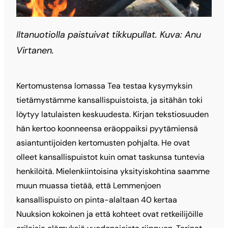
Iltanuotiolla paistuivat tikkupullat. Kuva: Anu
Virtanen.
Kertomustensa lomassa Tea testaa kysymyksin
tietämystämme kansallispuistoista, ja sitähän toki
löytyy latulaisten keskuudesta. Kirjan tekstiosuuden
hän kertoo koonneensa eräoppaiksi pyytämiensä
asiantuntijoiden kertomusten pohjalta. He ovat
olleet kansallispuistot kuin omat taskunsa tuntevia
henkilöitä. Mielenkiintoisina yksityiskohtina saamme
muun muassa tietää, että Lemmenjoen
kansallispuisto on pinta-alaltaan 40 kertaa
Nuuksion kokoinen ja että kohteet ovat retkeilijöille