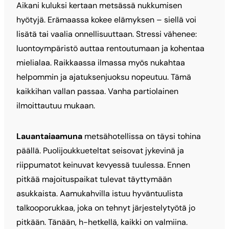
Aikani kuluksi kertaan metsässä nukkumisen
hyötyjä. Erämaassa kokee elämyksen – siellä voi
lisätä tai vaalia onnellisuuttaan. Stressi vähenee:
luontoympäristö auttaa rentoutumaan ja kohentaa
mielialaa. Raikkaassa ilmassa myös nukahtaa
helpommin ja ajatuksenjuoksu nopeutuu. Tämä
kaikkihan vallan passaa. Vanha partiolainen
ilmoittautuu mukaan.
Lauantaiaamuna
metsähotellissa on täysi tohina
päällä. Puolijoukkueteltat seisovat jykevinä ja
riippumatot keinuvat kevyessä tuulessa. Ennen
pitkää majoituspaikat tulevat täyttymään
asukkaista. Aamukahvilla istuu hyväntuulista
talkooporukkaa, joka on tehnyt järjestelytyötä jo
pitkään. Tänään, h-hetkellä, kaikki on valmiina.