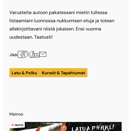
Varusteita autoon pakatessani mietin tullessa
listaamiani luonnossa nukkumisen etuja ja totean
allekirjoittavani niistä jokaisen. Ensi vuonna
uudestaan. Taatusti!
Jaa
Jaa
Jaa
Jaa
Jaa:
X:ssä
Facebookissa
LinkedInissä
sähköpostilla
Latu & Polku
Kurssit & Tapahtumat
Mainos: