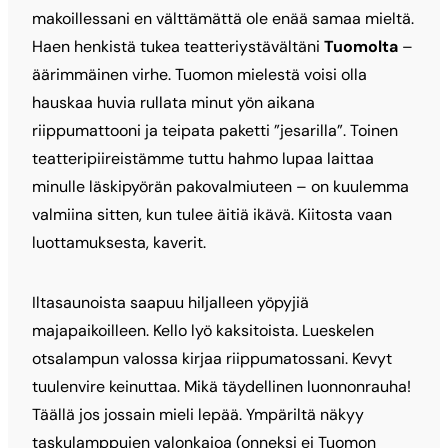
makoillessani en välttämättä ole enää samaa mieltä.
Haen henkistä tukea teatteriystävältäni
Tuomolta
–
äärimmäinen virhe. Tuomon mielestä voisi olla
hauskaa huvia rullata minut yön aikana
riippumattooni ja teipata paketti ”jesarilla”. Toinen
teatteripiireistämme tuttu hahmo lupaa laittaa
minulle läskipyörän pakovalmiuteen – on kuulemma
valmiina sitten, kun tulee äitiä ikävä. Kiitosta vaan
luottamuksesta, kaverit.
Iltasaunoista saapuu hiljalleen yöpyjiä
majapaikoilleen. Kello lyö kaksitoista. Lueskelen
otsalampun valossa kirjaa riippumatossani. Kevyt
tuulenvire keinuttaa. Mikä täydellinen luonnonrauha!
Täällä jos jossain mieli lepää. Ympäriltä näkyy
taskulamppujen valonkajoa (onneksi ei Tuomon