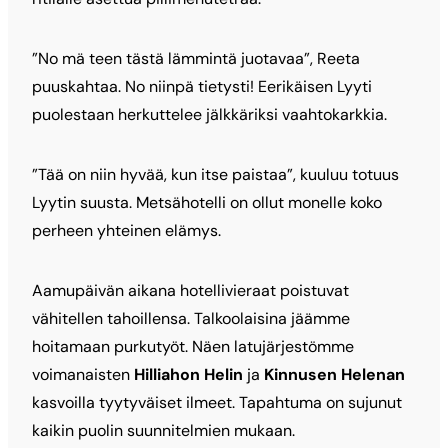
”No mä teen tästä lämmintä juotavaa”, Reeta
puuskahtaa. No niinpä tietysti! Eerikäisen Lyyti
puolestaan herkuttelee jälkkäriksi vaahtokarkkia.
”Tää on niin hyvää, kun itse paistaa”, kuuluu totuus
Lyytin suusta. Metsähotelli on ollut monelle koko
perheen yhteinen elämys.
Aamupäivän aikana hotellivieraat poistuvat
vähitellen tahoillensa. Talkoolaisina jäämme
hoitamaan purkutyöt. Näen latujärjestömme
voimanaisten
Hilliahon Helin
ja
Kinnusen Helenan
kasvoilla tyytyväiset ilmeet. Tapahtuma on sujunut
kaikin puolin suunnitelmien mukaan.