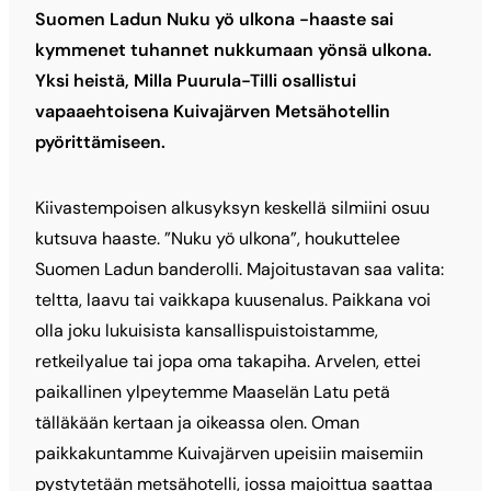
Suomen Ladun Nuku yö ulkona -haaste sai
kymmenet tuhannet nukkumaan yönsä ulkona.
Yksi heistä, Milla Puurula-Tilli osallistui
vapaaehtoisena Kuivajärven Metsähotellin
pyörittämiseen.
Kiivastempoisen alkusyksyn keskellä silmiini osuu
kutsuva haaste. ”Nuku yö ulkona”, houkuttelee
Suomen Ladun banderolli. Majoitustavan saa valita:
teltta, laavu tai vaikkapa kuusenalus. Paikkana voi
olla joku lukuisista kansallispuistoistamme,
retkeilyalue tai jopa oma takapiha. Arvelen, ettei
paikallinen ylpeytemme Maaselän Latu petä
tälläkään kertaan ja oikeassa olen. Oman
paikkakuntamme Kuivajärven upeisiin maisemiin
pystytetään metsähotelli, jossa majoittua saattaa