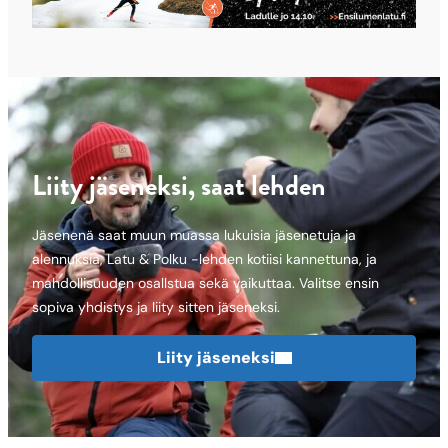
Liity jäseneksi, saat lehden
Jäsenenä saat muun muassa lukuisia jäsenetuja ja
alennuksia, Latu & Polku -lehden kotiisi kannettuna, ja
mahdollisuuden osallstua sekä vaikuttaa. Valitse ensin
sopiva yhdistys ja liity sitten jäseneksi.
Liity jäseneksi