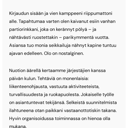
Kirjaudun sisään ja vien kamppeeni riippumattoni
alle. Tapahtumaa varten olen kaivanut esiin vanhan
partiorinkkani, joka on kerännyt pölyä – ja
nähtävästi ruostettakin – parikymmentä vuotta.
Asiansa tuo monia seikkailuja nähnyt kapine tuntuu
ajavan edelleen. Olo on nostalginen.
Nuotion äärellä kertaamme järjestäjien kanssa
päivän kulun. Tehtäviä on monenlaisia:
liikenteenohjausta, vastuuta aktiviteeteista,
turvallisuudesta ja ruokapuolesta. Jokaiselle työlle
on asiantuntevat tekijänsä. Selkeistä suunnitelmista
ilahtuneena otan paikkani vastaanottotiskin takana.
Hyvin organisoidussa toiminnassa on hienoa olla
mukana.