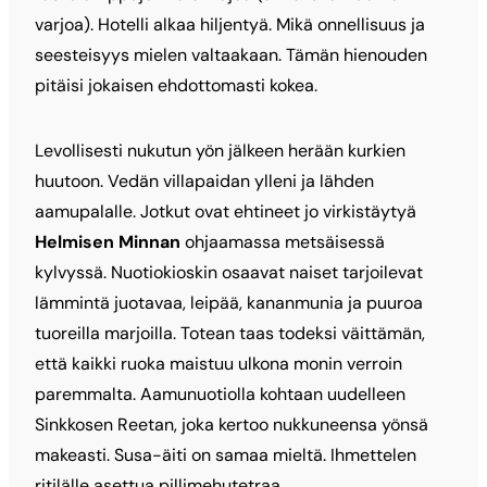
varjoa). Hotelli alkaa hiljentyä. Mikä onnellisuus ja
seesteisyys mielen valtaakaan. Tämän hienouden
pitäisi jokaisen ehdottomasti kokea.
Levollisesti nukutun yön jälkeen herään kurkien
huutoon. Vedän villapaidan ylleni ja lähden
aamupalalle. Jotkut ovat ehtineet jo virkistäytyä
Helmisen Minnan
ohjaamassa metsäisessä
kylvyssä. Nuotiokioskin osaavat naiset tarjoilevat
lämmintä juotavaa, leipää, kananmunia ja puuroa
tuoreilla marjoilla. Totean taas todeksi väittämän,
että kaikki ruoka maistuu ulkona monin verroin
paremmalta. Aamunuotiolla kohtaan uudelleen
Sinkkosen Reetan, joka kertoo nukkuneensa yönsä
makeasti. Susa-äiti on samaa mieltä. Ihmettelen
ritilälle asettua pillimehutetraa.