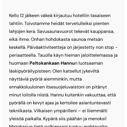
Kello 12 jälkeen väkeä kirjautuu hotelliin tasaiseen
tahtiin. Toivotamme heidät tervetulleiksi pienten
lahjojen kera. Savusaunavuorot tekevät kauppansa,
eikä ihme. Onhan hohdokasta saunoa metsän
keskellä. Päiväaktiviteetteja on järjestetty non stop -
periaatteella. Tauolla käyn hieman jaloittelemassa ja
huomaan
Peltokankaan Hannu
n luotsaaman
läskipyöräilypisteen. Olen katsellut jykeviltä
näyttäviä pyöriä aiemminkin, mutta
ennakkoluuloinen itsesuojeluvaistoni on pitänyt
minut loitolla niistä. Hannu
kuitenkin vakuuttaa, että
pyörällä on kevyt ajaa ja kertoilee asiantuntevasti
tekniikasta. Vilkaisen ympärilleni – ei liiemmälti
yleisöä paikalla. Kypärä siis päähän ja menoksi!
Matoharjun tietä polkiessani tuntuu mahtavalta: