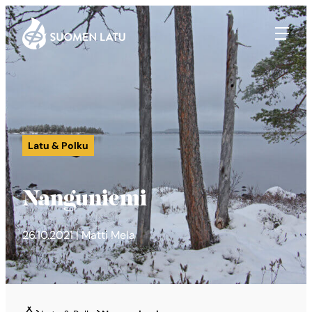
Suomen Latu
Siirry
suoraan
sisältöön
Latu & Polku
Nanguniemi
26.10.2021 | Matti Mela