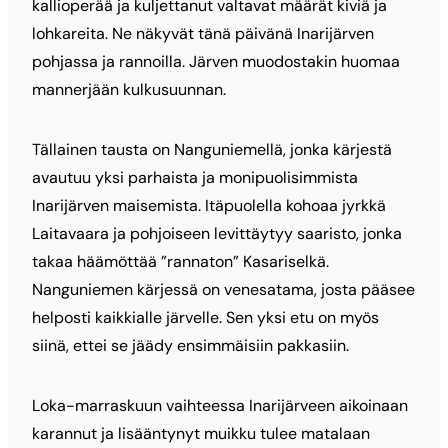
kallioperää ja kuljettanut valtavat määrät kiviä ja
lohkareita. Ne näkyvät tänä päivänä Inarijärven
pohjassa ja rannoilla. Järven muodostakin huomaa
mannerjään kulkusuunnan.
Tällainen tausta on Nanguniemellä, jonka kärjestä
avautuu yksi parhaista ja monipuolisimmista
Inarijärven maisemista. Itäpuolella kohoaa jyrkkä
Laitavaara ja pohjoiseen levittäytyy saaristo, jonka
takaa häämöttää ”rannaton” Kasariselkä.
Nanguniemen kärjessä on venesatama, josta pääsee
helposti kaikkialle järvelle. Sen yksi etu on myös
siinä, ettei se jäädy ensimmäisiin pakkasiin.
Loka-marraskuun vaihteessa Inarijärveen aikoinaan
karannut ja lisääntynyt muikku tulee matalaan