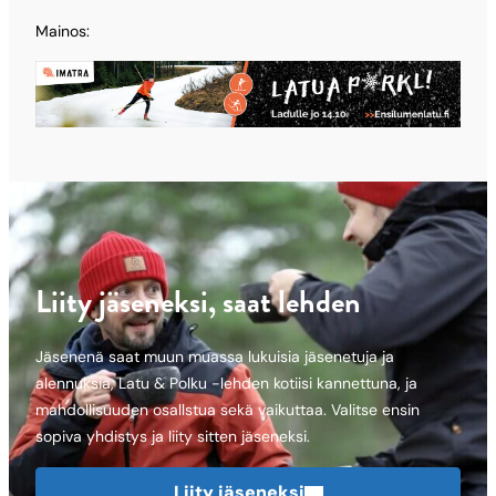
Mainos:
Liity jäseneksi, saat lehden
Jäsenenä saat muun muassa lukuisia jäsenetuja ja
alennuksia, Latu & Polku -lehden kotiisi kannettuna, ja
mahdollisuuden osallstua sekä vaikuttaa. Valitse ensin
sopiva yhdistys ja liity sitten jäseneksi.
Liity jäseneksi