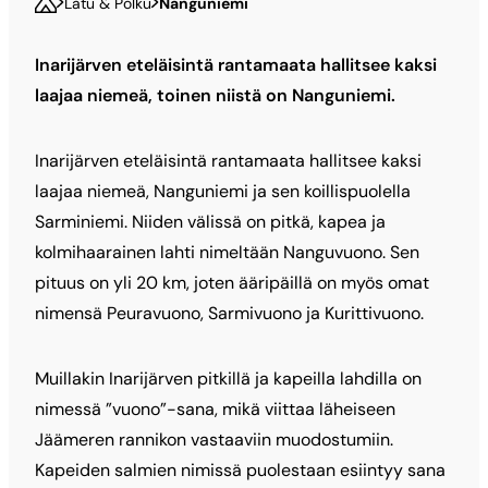
Latu & Polku
Nanguniemi
Inarijärven eteläisintä rantamaata hallitsee kaksi
laajaa niemeä, toinen niistä on Nanguniemi.
Inarijärven eteläisintä rantamaata hallitsee kaksi
laajaa niemeä, Nanguniemi ja sen koillispuolella
Sarminiemi. Niiden välissä on pitkä, kapea ja
kolmihaarainen lahti nimeltään Nanguvuono. Sen
pituus on yli 20 km, joten ääripäillä on myös omat
nimensä Peuravuono, Sarmivuono ja Kurittivuono.
Muillakin Inarijärven pitkillä ja kapeilla lahdilla on
nimessä ”vuono”-sana, mikä viittaa läheiseen
Jäämeren rannikon vastaaviin muodostumiin.
Kapeiden salmien nimissä puolestaan esiintyy sana