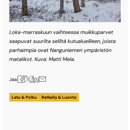
Loka-marraskuun vaihteessa muikkuparvet
saapuvat suurilta seliltä kutualueilleen, joista
parhaimpia ovat Nanguniemen ympäristön
matalikot. Kuva: Matti Mela.
Jaa
Jaa
Jaa
Jaa
Jaa:
X:ssä
Facebookissa
LinkedInissä
sähköpostilla
Latu & Polku
Retkeily & Luonto