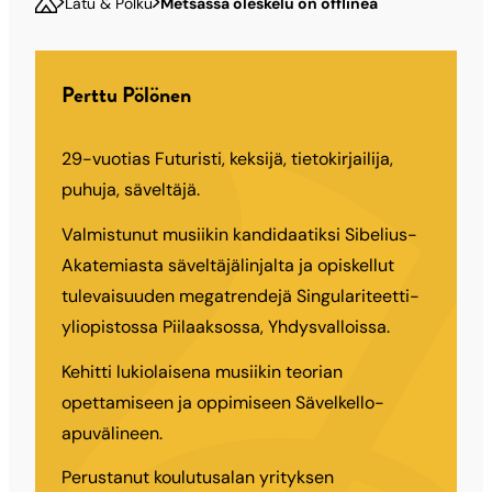
Latu & Polku
Metsässä oleskelu on offlinea
Perttu Pölönen
29-vuotias Futuristi, keksijä, tietokirjailija,
puhuja, säveltäjä.
Valmistunut musiikin kandidaatiksi Sibelius-
Akatemiasta säveltäjälinjalta ja opiskellut
tulevaisuuden megatrendejä Singulariteetti-
yliopistossa Piilaaksossa, Yhdysvalloissa.
Kehitti lukiolaisena musiikin teorian
opettamiseen ja oppimiseen Sävelkello-
apuvälineen.
Perustanut koulutusalan yrityksen