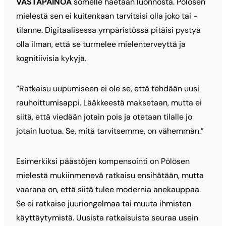
VASTAPAINOA
somelle haetaan luonnosta. Pölösen
mielestä sen ei kuitenkaan tarvitsisi olla joko tai -
tilanne. Digitaalisessa ympäristössä pitäisi pystyä
olla ilman, että se turmelee mielenterveyttä ja
kognitiivisia kykyjä.
“Ratkaisu uupumiseen ei ole se, että tehdään uusi
rauhoittumisappi. Lääkkeestä maksetaan, mutta ei
siitä, että viedään jotain pois ja otetaan tilalle jo
jotain luotua. Se, mitä tarvitsemme, on vähemmän.”
Esimerkiksi päästöjen kompensointi on Pölösen
mielestä mukiinmenevä ratkaisu ensihätään, mutta
vaarana on, että siitä tulee modernia anekauppaa.
Se ei ratkaise juuriongelmaa tai muuta ihmisten
käyttäytymistä. Uusista ratkaisuista seuraa usein