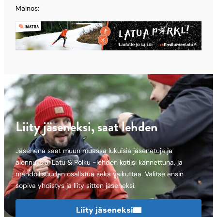
Mainos:
Liity jäseneksi, saat lehden
Jäsenenä saat muun muassa lukuisia jäsenetuja ja
alennuksia, Latu & Polku -lehden kotiisi kannettuna, ja
mahdollisuuden osallstua sekä vaikuttaa. Valitse ensin
sopiva yhdistys ja liity sitten jäseneksi.
Liity jäseneksi