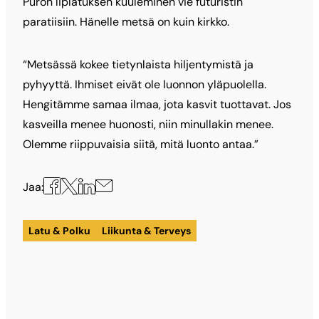
Puron liplatuksen kuuleminen vie futuristin
paratiisiin. Hänelle metsä on kuin kirkko.
“Metsässä kokee tietynlaista hiljentymistä ja
pyhyyttä. Ihmiset eivät ole luonnon yläpuolella.
Hengitämme samaa ilmaa, jota kasvit tuottavat. Jos
kasveilla menee huonosti, niin minullakin menee.
Olemme riippuvaisia siitä, mitä luonto antaa.”
Jaa
Jaa
Jaa
Jaa
Jaa:
X:ssä
Facebookissa
LinkedInissä
sähköpostilla
Latu & Polku
Liikunta & Terveys