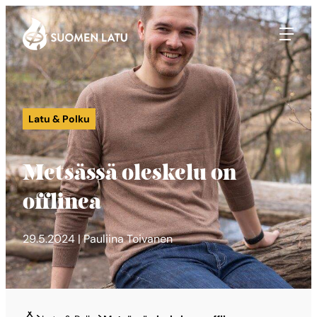
Suomen Latu
Siirry
suoraan
sisältöön
Latu & Polku
Metsässä oleskelu on
offlinea
29.5.2024 | Pauliina Toivanen