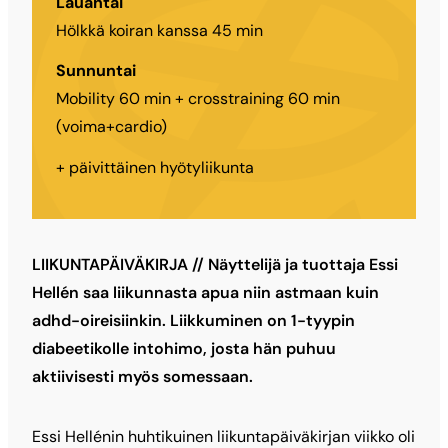
Lauantai
Hölkkä koiran kanssa 45 min
Sunnuntai
Mobility 60 min + crosstraining 60 min
(voima+cardio)
+ päivittäinen hyötyliikunta
LIIKUNTAPÄIVÄKIRJA // Näyttelijä ja tuottaja Essi
Hellén saa liikunnasta apua niin astmaan kuin
adhd-oireisiinkin. Liikkuminen on 1-tyypin
diabeetikolle intohimo, josta hän puhuu
aktiivisesti myös somessaan.
Essi Hellénin huhtikuinen liikuntapäiväkirjan viikko oli