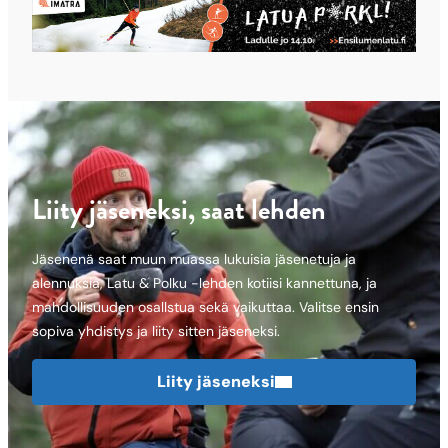
Liity jäseneksi, saat lehden
Jäsenenä saat muun muassa lukuisia jäsenetuja ja
alennuksia, Latu & Polku -lehden kotiisi kannettuna, ja
mahdollisuuden osallstua sekä vaikuttaa. Valitse ensin
sopiva yhdistys ja liity sitten jäseneksi.
Liity jäseneksi