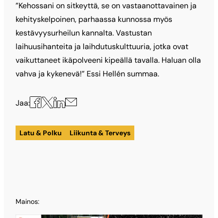
”Kehossani on sitkeyttä, se on vastaanottavainen ja
kehityskelpoinen, parhaassa kunnossa myös
kestävyysurheilun kannalta. Vastustan
laihuusihanteita ja laihdutuskulttuuria, jotka ovat
vaikuttaneet ikäpolveeni kipeällä tavalla. Haluan olla
vahva ja kykenevä!” Essi Hellén summaa.
Jaa
Jaa
Jaa
Jaa
Jaa:
X:ssä
Facebookissa
LinkedInissä
sähköpostilla
Latu & Polku
Liikunta & Terveys
Mainos: