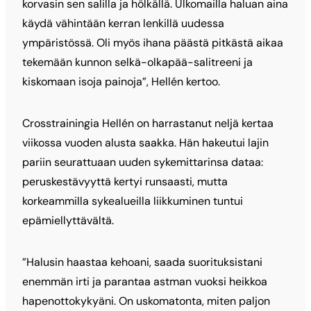
korvasin sen salilla ja hölkällä. Ulkomailla haluan aina
käydä vähintään kerran lenkillä uudessa
ympäristössä. Oli myös ihana päästä pitkästä aikaa
tekemään kunnon selkä-olkapää-salitreeni ja
kiskomaan isoja painoja”, Hellén kertoo.
Crosstrainingia Hellén on harrastanut neljä kertaa
viikossa vuoden alusta saakka. Hän hakeutui lajin
pariin seurattuaan uuden sykemittarinsa dataa:
peruskestävyyttä kertyi runsaasti, mutta
korkeammilla sykealueilla liikkuminen tuntui
epämiellyttävältä.
”Halusin haastaa kehoani, saada suorituksistani
enemmän irti ja parantaa astman vuoksi heikkoa
hapenottokykyäni. On uskomatonta, miten paljon