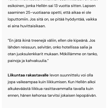
esikoinen, jonka Hellén sai 13 vuotta sitten. Lapsen
saaminen 25-vuotiaana opetti, että aikaa ei ole
loputtomiin. Jos sitä on, se pitää hyödyntää, vaikka
ei aina huvittaisikaan.
”En jätä ikinä treenejä väliin, ellen ole kipeänä. Jos
lähden reissuun, selvitän, onko hotellissa salia ja
otan juoksulenkkarit mukaan. Mökillämme on tanko,
painoja ja kahvakuulia.”
Liikuntaa rakastavalle
levon suunnittelu voi olla
jopa vaikeampaa kuin liikkumisen. Kun Hellén alkoi
alkukeväästä liikkua rasittavammalla tavalla kuin
ennen, hänen kehonsa tarvitsi jokaisen lepopäivän.