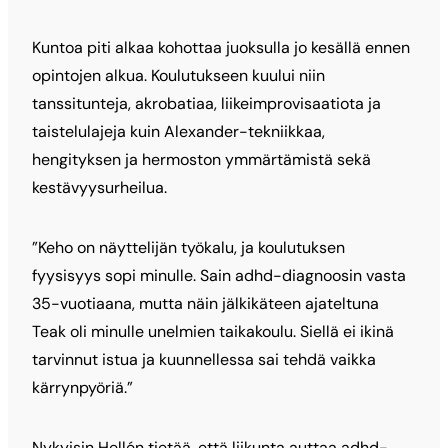
Kuntoa piti alkaa kohottaa juoksulla jo kesällä ennen
opintojen alkua. Koulutukseen kuului niin
tanssitunteja, akrobatiaa, liikeimprovisaatiota ja
taistelulajeja kuin Alexander-tekniikkaa,
hengityksen ja hermoston ymmärtämistä sekä
kestävyysurheilua.
”Keho on näyttelijän työkalu, ja koulutuksen
fyysisyys sopi minulle. Sain adhd-diagnoosin vasta
35-vuotiaana, mutta näin jälkikäteen ajateltuna
Teak oli minulle unelmien taikakoulu. Siellä ei ikinä
tarvinnut istua ja kuunnellessa sai tehdä vaikka
kärrynpyöriä.”
Nykyisin Hellén tietää, että liikunta auttaa adhd-