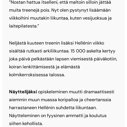
”Nostan hattua itselleni, että maltoin silloin jättää
muita treenejä pois. Nyt olen pystynyt lisäämään
viikkoihini muutakin liikuntaa, kuten vesijuoksua ja
laitepilatesta.”
Neljästä kuuteen treenin lisäksi Hellénin viikko
sisältää rutkasti arkiliikuntaa. 15 000 askelta kertyy
joka päivä pelkästään lapsen viemisestä päiväkotiin,
koiran lenkittämisestä ja elämästä
kolmikerroksisessa talossa.
Näyttelijäksi
opiskeleminen muutti dramaattisesti
aiemmin muun muassa koripalloa ja cheertanssia
harrastaneen Hellénin suhdetta liikuntaan.
Näytteleminen on fyysinen ammatti ja koulutus
siihen kehollista.