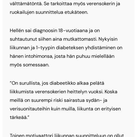
välttämätöntä. Se tarkoittaa myös verensokerin ja
ruokailujen suunnittelua etukäteen.
Hellén sai diagnoosin 18-vuotiaana ja on
suhtautunut siihen aina mutkattomasti. Nykyisin
liikunnan ja 1-tyypin diabeteksen yhdistäminen on
hänen intohimonsa, josta hän puhuu mielellään
myös somessaan.
”On surullista, jos diabeetikko alkaa pelätä
liikkumista verensokerien heittelyn vuoksi. Koska
meillä on suurempi riski sairastua sydän- ja
verisuonitauteihin kuin muilla, liikunta on erityisen
tärkeää.”
Toinen motivaattori liikunnan suunnitteluun on ollut