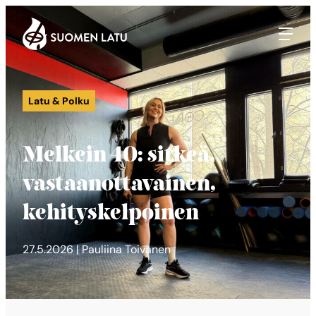
Suomen Latu
Siirry
suoraan
sisältöön
Latu & Polku
Melkein 40: sitkeä,
vastaanottavainen,
kehityskelpoinen
27.5.2026 | Pauliina Toivanen