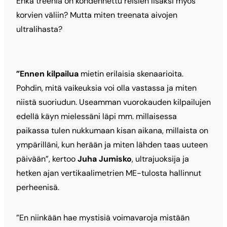
Ehkä treeniä on kohdennettu reisien lisäksi myös
korvien väliin?
Mutta miten treenata aivojen
ultralihasta?
”Ennen kilpailua
mietin erilaisia skenaarioita.
Pohdin, mitä vaikeuksia voi olla vastassa ja miten
niistä suoriudun. Useamman vuorokauden kilpailujen
edellä käyn mielessäni läpi mm. millaisessa
paikassa tulen nukkumaan kisan aikana, millaista on
ympärilläni, kun herään ja miten lähden taas uuteen
päivään”, kertoo
Juha Jumisko
, ultrajuoksija ja
hetken ajan vertikaalimetrien ME-tulosta hallinnut
perheenisä.
”En niinkään hae mystisiä voimavaroja mistään