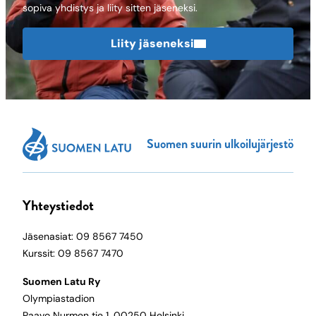
sopiva yhdistys ja liity sitten jäseneksi.
Liity jäseneksi
Suomen suurin ulkoilujärjestö
Yhteystiedot
Jäsenasiat: 09 8567 7450
Kurssit: 09 8567 7470
Suomen Latu Ry
Olympiastadion
Paavo Nurmen tie 1, 00250 Helsinki