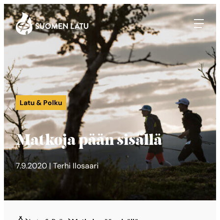
Suomen Latu
Siirry
suoraan
sisältöön
Latu & Polku
Matkoja pään sisällä
7.9.2020 | Terhi Ilosaari