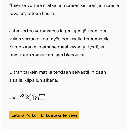
”Itsensä voittaa matkalla moneen kertaan ja monella
tavalla”, toteaa Laura.
Juha kertoo varaavansa kilpailujen jälkeen jopa
viikon verran aikaa myös henkiselle toipumiselle.
Kumpikaan ei mainitse maaliviivan ylitystä, ei
tavoitteen saavuttamisen hienoutta.
Ultran tärkein matka tehdään selvästikin pään
sisällä, kilpailun aikana.
Jaa
Jaa
Jaa
Jaa
Jaa:
X:ssä
Facebookissa
LinkedInissä
sähköpostilla
Latu & Polku
Liikunta & Terveys