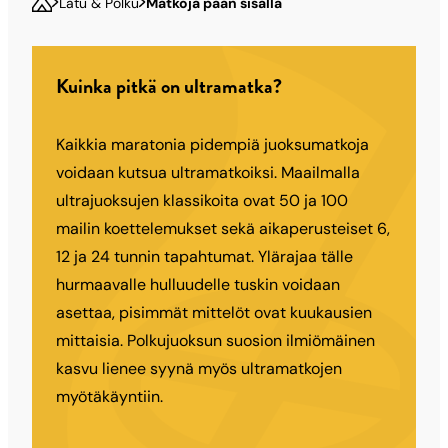
Latu & Polku
Matkoja pään sisällä
Kuinka pitkä on ultramatka?
Kaikkia maratonia pidempiä juoksumatkoja
voidaan kutsua ultramatkoiksi. Maailmalla
ultrajuoksujen klassikoita ovat 50 ja 100
mailin koettelemukset sekä aikaperusteiset 6,
12 ja 24 tunnin tapahtumat. Ylärajaa tälle
hurmaavalle hulluudelle tuskin voidaan
asettaa, pisimmät mittelöt ovat kuukausien
mittaisia. Polkujuoksun suosion ilmiömäinen
kasvu lienee syynä myös ultramatkojen
myötäkäyntiin.