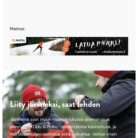
Mainos:
Liity jäseneksi, saat lehden
Jäsenenä saat muun muassa lukuisia jäsenetuja ja
alennuksia, Latu & Polku -lehden kotiisi kannettuna, ja
mahdollisuuden osallstua sekä vaikuttaa. Valitse ensin