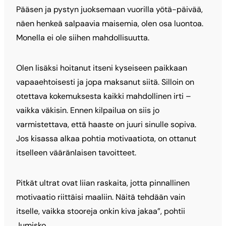
Pääsen ja pystyn juoksemaan vuorilla yötä-päivää,
näen henkeä salpaavia maisemia, olen osa luontoa.
Monella ei ole siihen mahdollisuutta.
Olen lisäksi hoitanut itseni kyseiseen paikkaan
vapaaehtoisesti ja jopa maksanut siitä. Silloin on
otettava kokemuksesta kaikki mahdollinen irti –
vaikka väkisin. Ennen kilpailua on siis jo
varmistettava, että haaste on juuri sinulle sopiva.
Jos kisassa alkaa pohtia motivaatiota, on ottanut
itselleen vääränlaisen tavoitteet.
Pitkät ultrat ovat liian raskaita, jotta pinnallinen
motivaatio riittäisi maaliin. Näitä tehdään vain
itselle, vaikka stooreja onkin kiva jakaa”, pohtii
Jumisko.