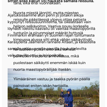
sitten koko kakun voi haukata samalla reissulla.
tänä, eikä ensi vuonnakaan.
Nuorta miestä jännitti, mutta miesten
Ajatuksissamme alun perin jo joitakin aikoja
reissulle päästäessä ylpeys ottaa pelosta
kypsynyt reissusuunnitelma, tai oikeastaan vain
helpon selkävoiton. Vaativa nousu korkealle
löyhästi ideoitu kaavailu oli vaeltaa maastopyörillä
tunturiin ja pirunmoiset määrät hyttysiä
Finnmarkin erämaan yli Suomen rajan tuntumasta
kimpussa alussa silti ehkä vähän säikäyttivät.
Karasjoelta Jäämeren rannalle Altaan, ja kalastella
samalla reitin varrelle osuvilla houkuttelevilta
Kertaalleen poika heitti aika komeat
vaikuttavilla otti- ja leiripaikoilla.
pannutkin traktoriuran kivikossa, mikä
puolestaan säikäytti enemmän iskää kuin
nuorta maastopyöräilijää itseään.
Ylimääräinen vastuu ja taakka pyörän päällä
painoivat eniten iskän hartioilla.
Seuraava päivä tarvottiin upottavassa suossa
ja koluttiin rakkakivikoissa. Nuorimies oppi