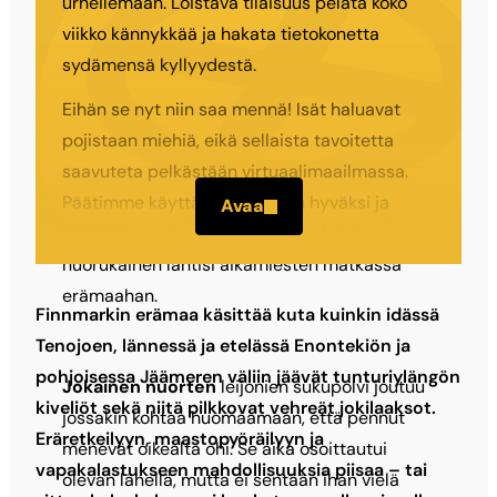
urheilemaan. Loistava tilaisuus pelata koko
viikko kännykkää ja hakata tietokonetta
sydämensä kyllyydestä.
Eihän se nyt niin saa mennä! Isät haluavat
pojistaan miehiä, eikä sellaista tavoitetta
saavuteta pelkästään virtuaalimaailmassa.
Päätimme käyttää tilaisuuden hyväksi ja
Avaa
kääntää ongelman mahdollisuudeksi –
nuorukainen lähtisi aikamiesten matkassa
erämaahan.
Finnmarkin erämaa käsittää kuta kuinkin idässä
Tenojoen, lännessä ja etelässä Enontekiön ja
pohjoisessa Jäämeren väliin jäävät tunturiylängön
Jokainen nuorten
leijonien sukupolvi joutuu
kiveliöt sekä niitä pilkkovat vehreät jokilaaksot.
jossakin kohtaa huomaamaan, että pennut
Eräretkeilyyn, maastopyöräilyyn ja
menevät oikealta ohi. Se aika osoittautui
vapakalastukseen mahdollisuuksia piisaa – tai
olevan lähellä, mutta ei sentään ihan vielä