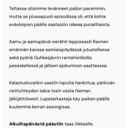
Teltassa olisimme levänneet paljon paremmin,
mutta se plussapuoli episodissa oli, että kohta
eväsleipien päälle saataisiin oikeaa punalihaista.
Aamu ja aamupäivä vierähti leppoisasti Ravnan
emännän kanssa aamiaispöydässä jutustellessa
sekä pyöriä Guhkesjávrin rantahietikolla
peseskellessä ja jälleen ajokuntoon saattaessa.
Kalastusluvatkin saatiin lopulta hankittua, pätkivän
nettiyhteyden takia tosin vasta hieman
jälkijättöisesti. Lupatarkastaja käy paikan päällä
kuulemma kerran sesongissa.
Alkuiltapäivästä päästiin
taas liikkeelle.