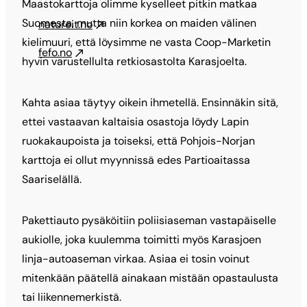
Maastokarttoja olimme kyselleet pitkin matkaa
Suomesta, mutta niin korkea on maiden välinen
natureit.no
kielimuuri, että löysimme ne vasta Coop-Marketin
fefo.no
hyvin varustellulta retkiosastolta Karasjoelta.
Kahta asiaa täytyy oikein ihmetellä. Ensinnäkin sitä,
ettei vastaavan kaltaisia osastoja löydy Lapin
ruokakaupoista ja toiseksi, että Pohjois-Norjan
karttoja ei ollut myynnissä edes Partioaitassa
Saariselällä.
Pakettiauto pysäköitiin poliisiaseman vastapäiselle
aukiolle, joka kuulemma toimitti myös Karasjoen
linja-autoaseman virkaa. Asiaa ei tosin voinut
mitenkään päätellä ainakaan mistään opastaulusta
tai liikennemerkistä.