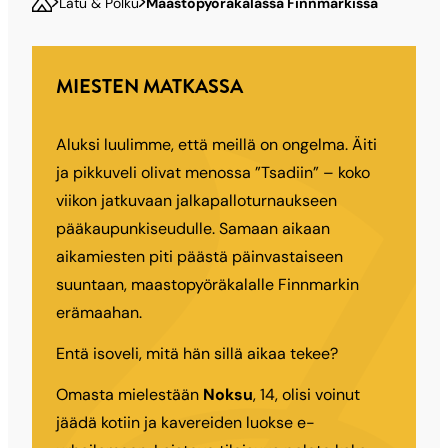
Latu & Polku
Maastopyöräkalassa Finnmarkissa
MIESTEN MATKASSA
Aluksi luulimme, että meillä on ongelma. Äiti
ja pikkuveli olivat menossa ”Tsadiin” – koko
viikon jatkuvaan jalkapalloturnaukseen
pääkaupunkiseudulle. Samaan aikaan
aikamiesten piti päästä päinvastaiseen
suuntaan, maastopyöräkalalle Finnmarkin
erämaahan.
Entä isoveli, mitä hän sillä aikaa tekee?
Omasta mielestään
Noksu
, 14, olisi voinut
jäädä kotiin ja kavereiden luokse e-