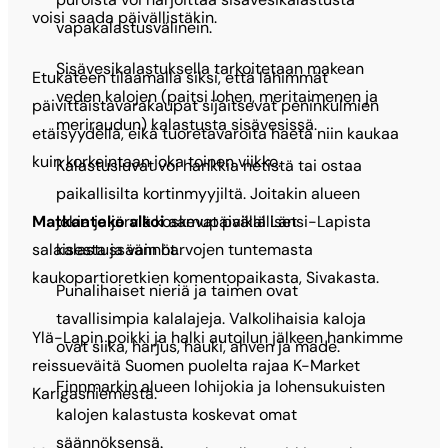
voisi saada päivällistäkin.
vapakalastusvälinein.
Sisävesikalastuksella tarkoitetaan makean
Etukäteen tilaamalla siksi, että lähimmät
veden kalojen (paitsi lohen, meritaimenen ja
päivittäistavarakaupat sijaitsevat peninkulmien
meriraudun) kalastusta sisävesissä.
etäisyydellä, eikä tuoretavaroita haeta niin kaukaa
kuin korkeintaan joka toinen viikko.
Kalastusluvat voi hankkia netistä tai ostaa
paikallisilta kortinmyyjiltä. Joitakin alueen
jokia ja järviä koskevat paikalliset
Matkanteko alkoi
aamupäivällä Länsi-Lapista
kalastussäännöt.
salaisesta ja vain harvojen tuntemasta
kaukopartioretkien komentopaikasta, Sivakasta.
Punalihaiset nieriä ja taimen ovat
tavallisimpia kalalajeja. Valkolihaisia kaloja
Ylä-Lapin poikki ja halki autoilun jälkeen hankimme
ovat siika, harjus, hauki, ahven ja made.
reissueväitä Suomen puolelta rajaa K-Market
Finnmarkin alueen lohijokia ja lohensukuisten
Karigasniemestä.
kalojen kalastusta koskevat omat
säännöksensä.