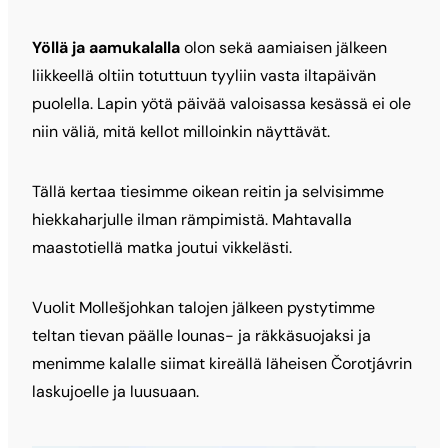
Yöllä ja aamukalalla
olon sekä aamiaisen jälkeen
liikkeellä oltiin totuttuun tyyliin vasta iltapäivän
puolella. Lapin yötä päivää valoisassa kesässä ei ole
niin väliä, mitä kellot milloinkin näyttävät.
Tällä kertaa tiesimme oikean reitin ja selvisimme
hiekkaharjulle ilman rämpimistä. Mahtavalla
maastotiellä matka joutui vikkelästi.
Vuolit Mollešjohkan talojen jälkeen pystytimme
teltan tievan päälle lounas- ja räkkäsuojaksi ja
menimme kalalle siimat kireällä läheisen Čorotjávrin
laskujoelle ja luusuaan.