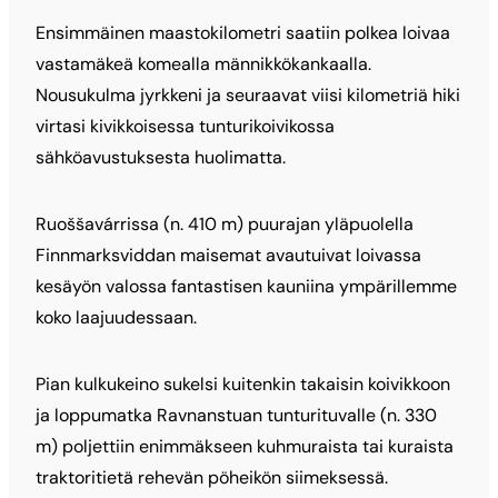
Ensimmäinen maastokilometri saatiin polkea loivaa
vastamäkeä komealla männikkökankaalla.
Nousukulma jyrkkeni ja seuraavat viisi kilometriä hiki
virtasi kivikkoisessa tunturikoivikossa
sähköavustuksesta huolimatta.
Ruoššavárrissa (n. 410 m) puurajan yläpuolella
Finnmarksviddan maisemat avautuivat loivassa
kesäyön valossa fantastisen kauniina ympärillemme
koko laajuudessaan.
Pian kulkukeino sukelsi kuitenkin takaisin koivikkoon
ja loppumatka Ravnanstuan tunturituvalle (n. 330
m) poljettiin enimmäkseen kuhmuraista tai kuraista
traktoritietä rehevän pöheikön siimeksessä.