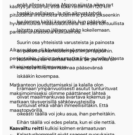
enää allensa toivoa. Mopon sijasta aikoo nyt
käsitys ja luulo oli, että koko reitin noin 120 km
hankkia sellaisen. Ja niin aikovat tehdä
pituudelta linnuntietä voisimme polkea jokseenkin
kuulemma kaikki kaveritkin, kun pääsivät
hyväkuntoista maastoautotietä tai edes kohtuullista
laitetta reissun jälkeen vähän kokeilemaan.
panssariuratasoista kulkukeinoa.
Suurin osa yhteisistä varusteista ja painosta
Aika-aukkoa oli käytettävissä maanantaista
oli pakattu aikamiesten pyöriin ja reppuihin.
perjantaihin, jolloin paluumatka linja-autolla Altasta
Nuorimies sai viilettää keulilla. Se jos mikä on
alkaisi varhain illansuussa.
mahtava fiilis, kun huomaa pääsevänsä
iskääkin kovempaa.
Matkanteon jouduttamiseksi ja kalalla olon
Erämaan ympärivuotisesti asutut tunturituvat
maksimoimiseksi olimme päättäneet lähteä
olivat maailmankuvaa avartava kokemus ja
matkaan täysverisillä sähköavusteisilla
tuntuivat ehkä vähän ihmeellisiltäkin. Että
maastopyörillä.
oikeasti täällä voi joku asua, ihan perheitäkin.
Eihän täällä voi edes pelata, kun ei ole nettiä.
Kaavailtu reitti
kulkisi kolmen erämaatuvan
Kalastushommelit eivät saaneet nuorukaista