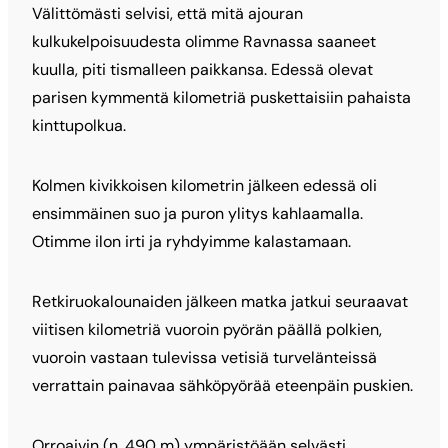
Välittömästi selvisi, että mitä ajouran
kulkukelpoisuudesta olimme Ravnassa saaneet
kuulla, piti tismalleen paikkansa. Edessä olevat
parisen kymmentä kilometriä puskettaisiin pahaista
kinttupolkua.
Kolmen kivikkoisen kilometrin jälkeen edessä oli
ensimmäinen suo ja puron ylitys kahlaamalla.
Otimme ilon irti ja ryhdyimme kalastamaan.
Retkiruokalounaiden jälkeen matka jatkui seuraavat
viitisen kilometriä vuoroin pyörän päällä polkien,
vuoroin vastaan tulevissa vetisiä turvelänteissä
verrattain painavaa sähköpyörää eteenpäin puskien.
Orroaivin (n. 490 m) ympäristöään selvästi