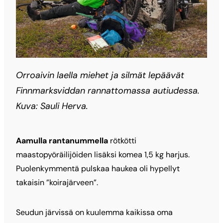
Orroaivin laella miehet ja silmät lepäävät
Finnmarksviddan rannattomassa autiudessa.
Kuva: Sauli Herva.
Aamulla rantanummella
rötkötti
maastopyöräilijöiden lisäksi komea 1,5 kg harjus.
Puolenkymmentä pulskaa haukea oli hypellyt
takaisin ”koirajärveen”.
Seudun järvissä on kuulemma kaikissa oma