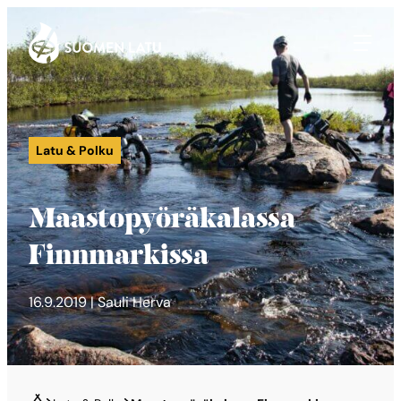
Suomen Latu
Siirry
suoraan
sisältöön
Latu & Polku
Maastopyöräkalassa
Finnmarkissa
16.9.2019 | Sauli Herva