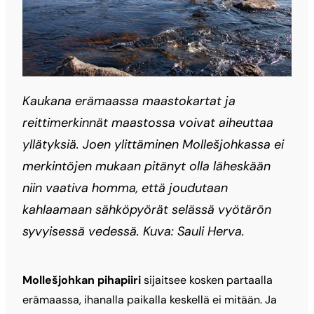
Kaukana erämaassa maastokartat ja
reittimerkinnät maastossa voivat aiheuttaa
yllätyksiä. Joen ylittäminen Mollešjohkassa ei
merkintöjen mukaan pitänyt olla läheskään
niin vaativa homma, että joudutaan
kahlaamaan sähköpyörät selässä vyötärön
syvyisessä vedessä. Kuva: Sauli Herva.
Mollešjohkan pihapiiri
sijaitsee kosken partaalla
erämaassa, ihanalla paikalla keskellä ei mitään. Ja