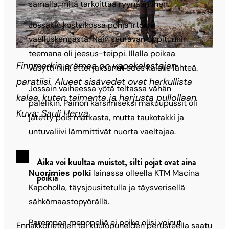
samalla, mitä tarkoittaa ryynääminen.
Jossakin kosteikossa pohja irtosi
vaelluskengästä. Näin seuravan oppitunnin
teemana oli jeesus-teippi. Illalla poikaa
Finnmarkin erämaa on vapakalastajan
väsytti niin, ettei jaksanut edes kalalle lähteä.
paratiisi. Alueet sisävedet ovat herkullista
Jossain vaiheessa yötä teltassa vähän
kalaa, kuten taimenta ja harjusta pullollaan.
palelikin. Painon karsimiseksi makuupussit oli
Kuva: Sauli Herva.
jätetty pois matkasta, mutta taukotakki ja
untuvaliivi lämmittivät nuorta vaeltajaa.
Aika voi kuultaa muistot, silti pojat ovat aina
Nuorimies polki
lainassa olleella KTM Macina
poikia
Kapoholla, täysjousitetulla ja täysverisellä
sähkömaastopyörällä.
Parempaa menopeliä ei poika olisi voinut
Ennakkotietojen tai kuulopuheiden perusteella saatu