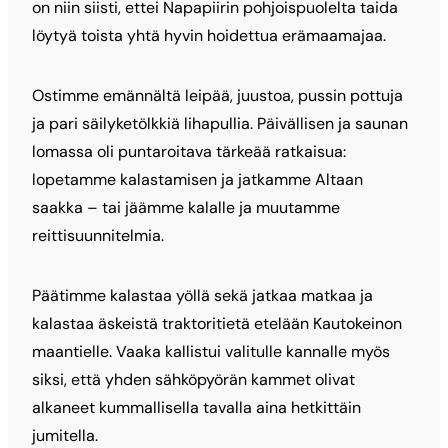
on niin siisti, ettei Napapiirin pohjoispuolelta taida
löytyä toista yhtä hyvin hoidettua erämaamajaa.
Ostimme emännältä leipää, juustoa, pussin pottuja
ja pari säilyketölkkiä lihapullia. Päivällisen ja saunan
lomassa oli puntaroitava tärkeää ratkaisua:
lopetamme kalastamisen ja jatkamme Altaan
saakka – tai jäämme kalalle ja muutamme
reittisuunnitelmia.
Päätimme kalastaa yöllä sekä jatkaa matkaa ja
kalastaa äskeistä traktoritietä etelään Kautokeinon
maantielle. Vaaka kallistui valitulle kannalle myös
siksi, että yhden sähköpyörän kammet olivat
alkaneet kummallisella tavalla aina hetkittäin
jumitella.