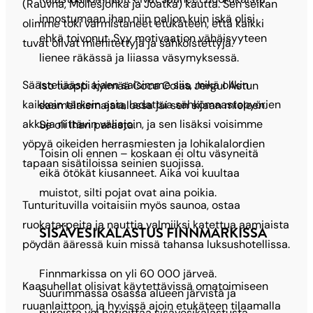
(Rauvna, Mollešjohka ja Joatka) kautta. Sen seikan
innostumaan ihan niin paljon kuin iskä olisi
olimme toki varmistaneet etukäteen, että kaikki
ehkä toivonut. Syy motivaation vähäisyyteen
tuvat olivat miehitettyjä ja sähköistettyjä.
lienee räkässä ja liiassa väsymyksessä.
Säästeliäästi ajaen saisimme siis, mikä olikin
Iso tuoppi kylmää Coca Colaa Jergul Astun
kaikkein tärkein asia, ladattua sähkömaastopyörien
saamelaismajatalossa jäi sen sijaan mieleen.
akkuja riittävin väliajoin, ja sen lisäksi voisimme
Se oli ihan parasta.
yöpyä oikeiden herrasmiesten ja lohikalalordien
Toisin oli ennen – koskaan ei oltu väsyneitä
tapaan sisätiloissa seinien suojissa.
eikä ötökät kiusanneet. Aika voi kuultaa
muistot, silti pojat ovat aina poikia.
Tunturituvilla voitaisiin myös saunoa, ostaa
ruokatarpeita ja nauttia valmiiksi katettua aamiaista
SISÄVESIKALASTUS FINNMARKISSA
pöydän ääressä kuin missä tahansa luksushotellissa.
Finnmarkissa on yli 60 000 järveä.
Kaasuhellat olisivat käytettävissä omatoimiseen
Suurimmassa osassa alueen järvistä ja
ruuanlaittoon, ja hyvissä ajoin etukäteen tilaamalla
puroista voi harjoittaa sisävesikalastusta