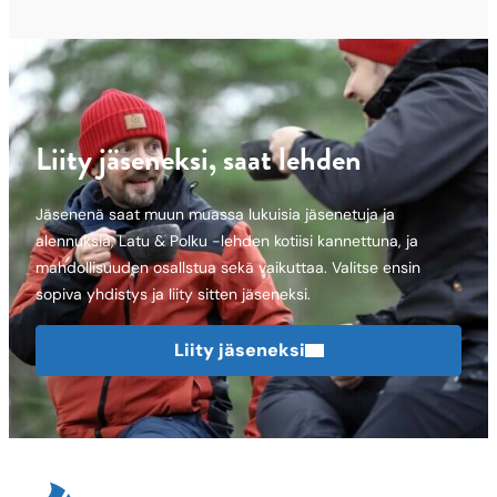
Liity jäseneksi, saat lehden
Jäsenenä saat muun muassa lukuisia jäsenetuja ja
alennuksia, Latu & Polku -lehden kotiisi kannettuna, ja
mahdollisuuden osallstua sekä vaikuttaa. Valitse ensin
sopiva yhdistys ja liity sitten jäseneksi.
Liity jäseneksi