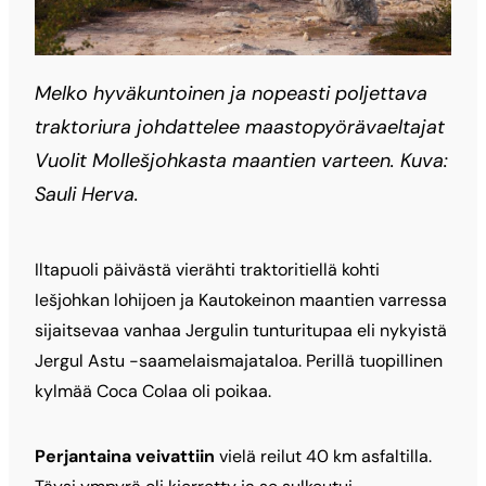
Melko hyväkuntoinen ja nopeasti poljettava
traktoriura johdattelee maastopyörävaeltajat
Vuolit Mollešjohkasta maantien varteen. Kuva:
Sauli Herva.
Iltapuoli päivästä vierähti traktoritiellä kohti
Iešjohkan lohijoen ja Kautokeinon maantien varressa
sijaitsevaa vanhaa Jergulin tunturitupaa eli nykyistä
Jergul Astu -saamelaismajataloa. Perillä tuopillinen
kylmää Coca Colaa oli poikaa.
Perjantaina veivattiin
vielä reilut 40 km asfaltilla.