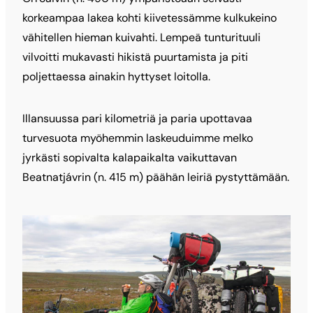
korkeampaa lakea kohti kiivetessämme kulkukeino
vähitellen hieman kuivahti. Lempeä tunturituuli
vilvoitti mukavasti hikistä puurtamista ja piti
poljettaessa ainakin hyttyset loitolla.
Illansuussa pari kilometriä ja paria upottavaa
turvesuota myöhemmin laskeuduimme melko
jyrkästi sopivalta kalapaikalta vaikuttavan
Beatnatjávrin (n. 415 m) päähän leiriä pystyttämään.