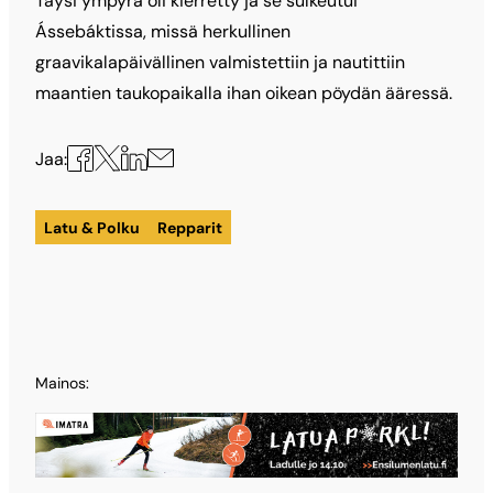
Täysi ympyrä oli kierretty ja se sulkeutui
Ássebáktissa, missä herkullinen
graavikalapäivällinen valmistettiin ja nautittiin
maantien taukopaikalla ihan oikean pöydän ääressä.
Jaa
Jaa
Jaa
Jaa
Jaa:
X:ssä
Facebookissa
LinkedInissä
sähköpostilla
Latu & Polku
Repparit
Mainos: