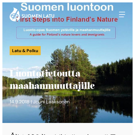
Suomen Latu
Siirry
suoraan
sisältöön
Latu & Polku
Luontotietoutta
maahanmuuttajille
14.9.2018 | Jouni Laaksonen