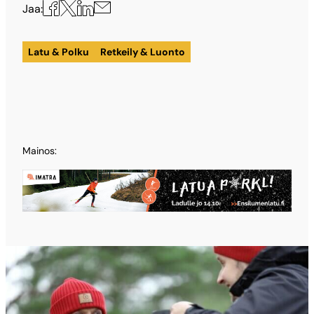
Jaa
Jaa
Jaa
Jaa
Jaa:
X:ssä
Facebookissa
LinkedInissä
sähköpostilla
Latu & Polku
Retkeily & Luonto
Mainos: