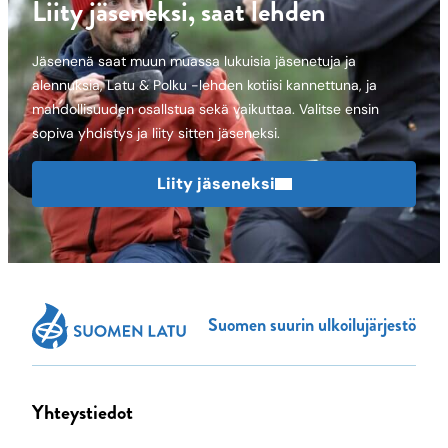
Liity jäseneksi, saat lehden
Jäsenenä saat muun muassa lukuisia jäsenetuja ja
alennuksia, Latu & Polku -lehden kotiisi kannettuna, ja
mahdollisuuden osallstua sekä vaikuttaa. Valitse ensin
sopiva yhdistys ja liity sitten jäseneksi.
Liity jäseneksi
Suomen suurin ulkoilujärjestö
Yhteystiedot