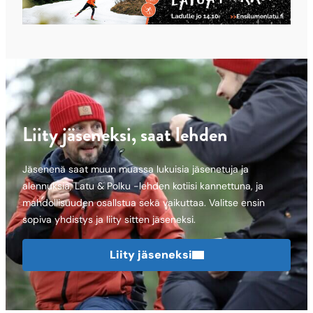
Liity jäseneksi, saat lehden
Jäsenenä saat muun muassa lukuisia jäsenetuja ja
alennuksia, Latu & Polku -lehden kotiisi kannettuna, ja
mahdollisuuden osallstua sekä vaikuttaa. Valitse ensin
sopiva yhdistys ja liity sitten jäseneksi.
Liity jäseneksi