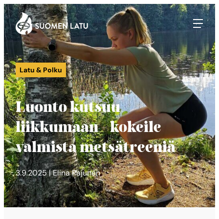
Suomen Latu
Siirry
suoraan
sisältöön
Latu & Polku
Luonto kutsuu
liikkumaan – kokeile
valmista metsätreeniä
3.9.2025 | Elina Pajunen