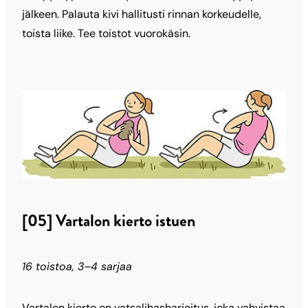
jälkeen. Palauta kivi hallitusti rinnan korkeudelle,
toista liike. Tee toistot vuorokäsin.
[05] Vartalon kierto istuen
16 toistoa, 3–4 sarjaa
Vartalon kierto on vatsalihasharjoitus, joka vahvistaa