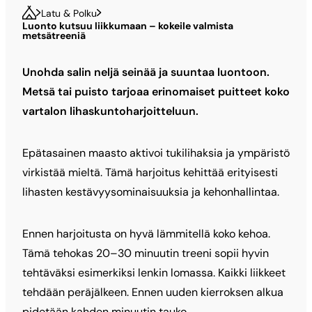
Latu & Polku
Luonto kutsuu liikkumaan – kokeile valmista
metsätreeniä
Unohda salin neljä seinää ja suuntaa luontoon.
Metsä tai puisto tarjoaa erinomaiset puitteet koko
vartalon lihaskuntoharjoitteluun.
Epätasainen maasto aktivoi tukilihaksia ja ympäristö
virkistää mieltä. Tämä harjoitus kehittää erityisesti
lihasten kestävyysominaisuuksia ja kehonhallintaa.
Ennen harjoitusta on hyvä lämmitellä koko kehoa.
Tämä tehokas 20–30 minuutin treeni sopii hyvin
tehtäväksi esimerkiksi lenkin lomassa. Kaikki liikkeet
tehdään peräjälkeen. Ennen uuden kierroksen alkua
pidetään kahden minuutin tauko.