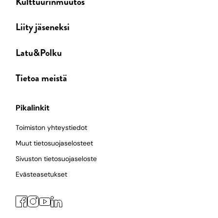
Kulttuurinmuutos
Liity jäseneksi
Latu&Polku
Tietoa meistä
Pikalinkit
Toimiston yhteystiedot
Muut tietosuojaselosteet
Sivuston tietosuojaseloste
Evästeasetukset
Facebook
Instagram
LinkedIn
YouTube