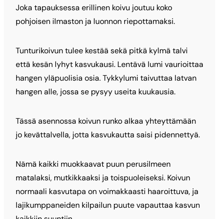
Joka tapauksessa erillinen koivu joutuu koko
pohjoisen ilmaston ja luonnon riepottamaksi.
Tunturikoivun tulee kestää sekä pitkä kylmä talvi
että kesän lyhyt kasvukausi. Lentävä lumi vaurioittaa
hangen yläpuolisia osia. Tykkylumi taivuttaa latvan
hangen alle, jossa se pysyy useita kuukausia.
Tässä asennossa koivun runko alkaa yhteyttämään
jo kevättalvella, jotta kasvukautta saisi pidennettyä.
Nämä kaikki muokkaavat puun perusilmeen
matalaksi, mutkikkaaksi ja toispuoleiseksi. Koivun
normaali kasvutapa on voimakkaasti haaroittuva, ja
lajikumppaneiden kilpailun puute vapauttaa kasvun
kaikkiin suuntiin.