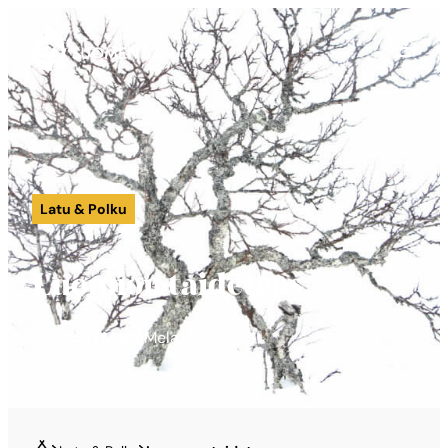
Suomen Latu
Siirry
suoraan
sisältöön
Latu & Polku
Luonnon taideteos
3.3.2021 | Matti Mela