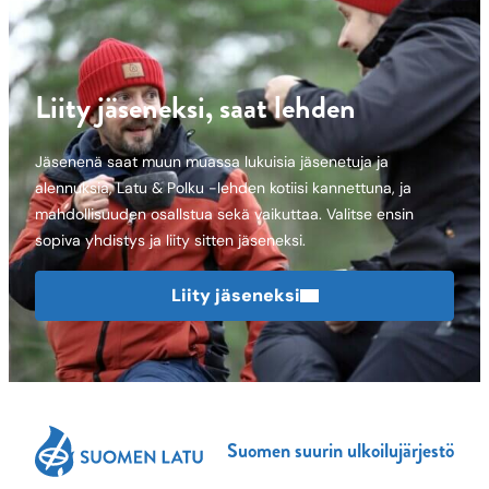
Liity jäseneksi, saat lehden
Jäsenenä saat muun muassa lukuisia jäsenetuja ja
alennuksia, Latu & Polku -lehden kotiisi kannettuna, ja
mahdollisuuden osallstua sekä vaikuttaa. Valitse ensin
sopiva yhdistys ja liity sitten jäseneksi.
Liity jäseneksi
Suomen suurin ulkoilujärjestö