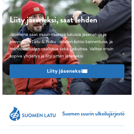
Liity jäseneksi, saat lehden
Jäsenenä saat muun muassa lukuisia jäsenetuja ja
alennuksia, Latu & Polku -lehden kotiisi kannettuna, ja
mahdollisuuden osallstua sekä vaikuttaa. Valitse ensin
sopiva yhdistys ja liity sitten jäseneksi.
Liity jäseneksi
Suomen suurin ulkoilujärjestö