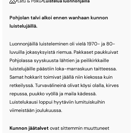
Latu & Polku
Luistelua luonnonjäillä
Pohjolan talvi alkoi ennen wanhaan kunnon
luistelujäillä.
Luonnonjäillä luisteleminen oli vielä 1970- ja 80-
luvuilla jokasyksyistä riemua. Pakkaset paukkuivat
Pohjolassa syyskuusta lähtien ja peili­kirkkaille
luistelujäille päästiin loka-marraskuun taitteessa.
Samat hokkarit toimivat jäällä niin kiekossa kuin
retkeilyssä. Turvavälineinä olivat köysi olalla, kirves
repussa, puukko vyöllä ja maila kädessä.
Luistelukausi loppui hyytäviin lumituiskuihin
viimeistään joulukuussa.
Kunnon jäätalvet
ovat sittemmin muuttuneet