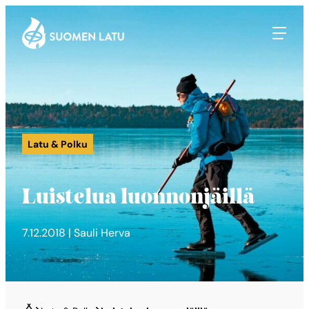
Suomen Latu
Siirry
suoraan
sisältöön
Latu & Polku
Luistelua luonnonjäillä
7.12.2018 | Sauli Herva