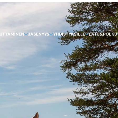
KUTTAMINEN
JÄSENYYS
YHDISTYKSILLE
LATU&POLKU