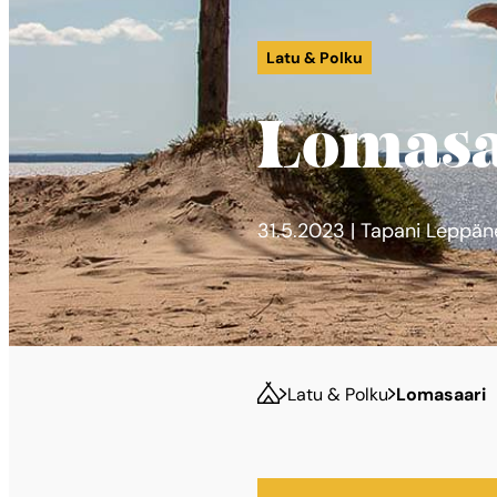
Latu & Polku
Lomasa
31.5.2023 | Tapani Leppän
Latu & Polku
Lomasaari