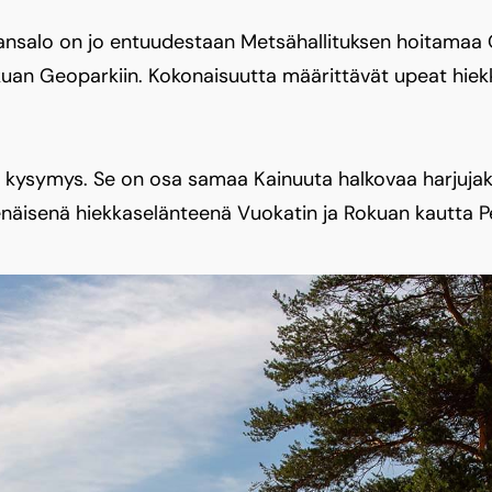
salo on jo entuudestaan Metsähallituksen hoitamaa Ou
okuan Geoparkiin. Kokonaisuutta määrittävät upeat hiek
 kysymys. Se on osa samaa Kainuuta halkovaa harjujak
tenäisenä hiekkaselänteenä Vuokatin ja Rokuan kautta P