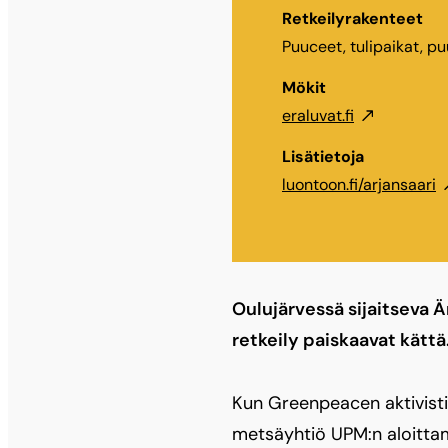
Retkeilyrakenteet
Puuceet, tulipaikat, pu
Mökit
eraluvat.fi
Lisätietoja
luontoon.fi/arjansaari
Oulujärvessä sijaitseva Ä
retkeily paiskaavat kättä
Kun Greenpeacen aktivisti
metsäyhtiö UPM:n aloittama