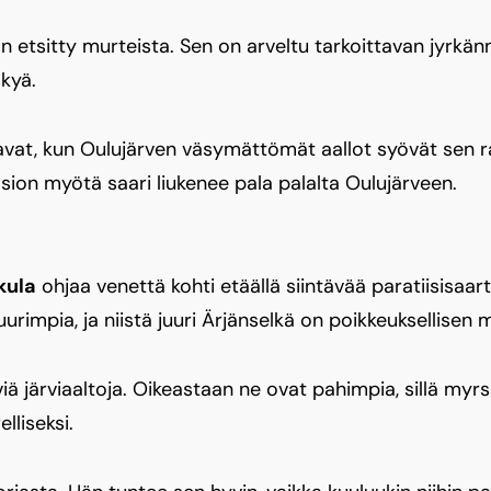
 etsitty murteista. Sen on arveltu tarkoittavan jyrkän
kyä.
vat, kun Oulujärven väsymättömät aallot syövät sen r
osion myötä saari liukenee pala palalta Oulujärveen.
kula
ohjaa venettä kohti etäällä siintävää paratiisisaar
rimpia, ja niistä juuri Ärjänselkä on poikkeuksellisen m
iä järviaaltoja. Oikeastaan ne ovat pahimpia, sillä myr
lliseksi.