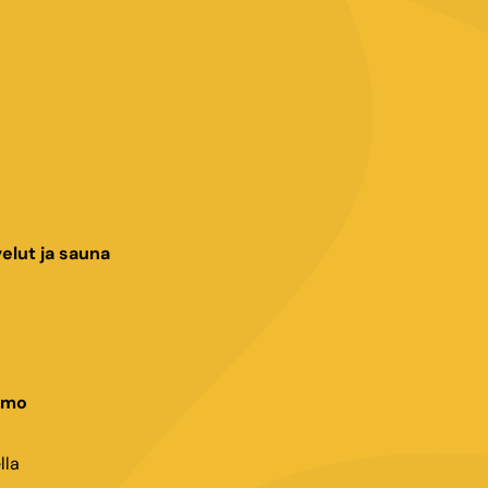
elut ja sauna
aamo
lla