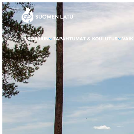
Suomen Latu
Siirry
suoraan
sisältöön
ULKOILUUN
TAPAHTUMAT & KOULUTUS
VAI