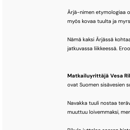
Ärjä-nimen etymologiaa on
myös kovaa tuulta ja myrs
Nämä kaksi Ärjässä kohtaa
jatkuvassa liikkeessä. Ero
Matkailuyrittäjä
Vesa Ri
ovat Suomen sisävesien suu
Navakka tuuli nostaa teräv
muuttuu loivemmaksi, mere