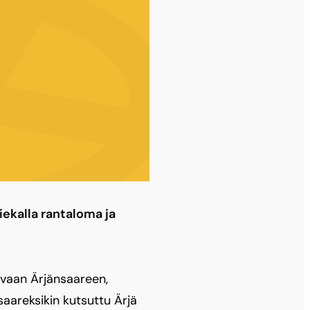
hiekalla rantaloma ja
evaan Ärjänsaareen,
aareksikin kutsuttu Ärjä