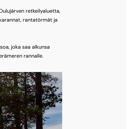
lujärven retkeilyaluetta,
karannat, rantatörmät ja
soa, joka saa alkunsa
erämeren rannalle.