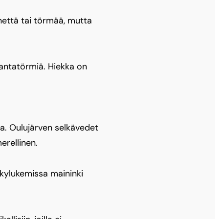
nettä tai törmää, mutta
antatörmiä. Hiekka on
ta. Oulujärven selkävedet
erellinen.
skylukemissa maininki