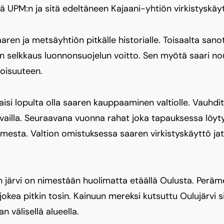
ä UPM:n ja sitä edeltäneen Kajaani-yhtiön virkistyskäy
ren ja metsäyhtiön pitkälle historialle. Toisaalta sanot
han selkkaus luonnonsuojelun voitto. Sen myötä saari 
toisuuteen.
isi lopulta olla saaren kauppaaminen valtiolle. Vauhdite
rvailla. Seuraavana vuonna rahat joka tapauksessa löytyi
mesta. Valtion omistuksessa saaren virkistyskäyttö jat
n järvi on nimestään huolimatta etäällä Oulusta. Perä
okea pitkin tosin. Kainuun mereksi kutsuttu Oulujärvi si
n välisellä alueella.