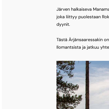
Järven halkaiseva Manaman
joka liittyy puolestaan R
dyynit.
Tästä Ärjänsaaressakin on
Ilomantsista ja jatkuu yh