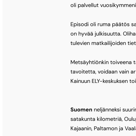
oli palvellut vuosikymmeni
Episodi oli ruma päätös saa
on hyvää julkisuutta. Oli
tulevien matkailijoiden tie
Metsäyhtiönkin toiveena ta
tavoitetta, voidaan vain a
Kainuun ELY-keskuksen toi
Suomen
neljänneksi suuri
satakunta kilometriä, Ouluj
Kajaanin, Paltamon ja Vaala