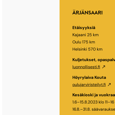
ÄRJÄNSAARI
Etäisyyksiä
Kajaani 25 km
Oulu 175 km
Helsinki 570 km
Kuljetukset, opaspalv
luonnollisesti.fi
Höyrylaiva Kouta
oulujarviristeilyt.fi
Kesäkioski ja vuokr
1.6–15.8.2023 klo 11–16
16.8.–31.8. säävaraukse