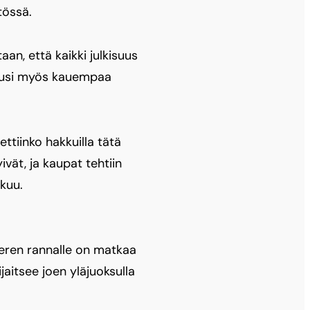
tössä.
aan, että kaikki julkisuus
nousi myös kauempaa
ttiinko hakkuilla tätä
vät, ja kaupat tehtiin
kuu.
meren rannalle on matkaa
jaitsee joen yläjuoksulla