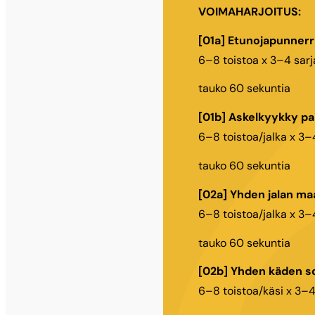
VOIMAHARJOITUS:
[01a] Etunojapunner
6–8 toistoa x 3–4 sarj
tauko 60 sekuntia
[01b] Askelkyykky pa
6–8 toistoa/jalka x 3–
tauko 60 sekuntia
[02a] Yhden jalan m
6–8 toistoa/jalka x 3–
tauko 60 sekuntia
[02b] Yhden käden so
6–8 toistoa/käsi x 3–4