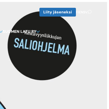
Liity jäseneksi
VAIHDA
ENGLISH:
SVENSKA:
FI
EN
SV
KIELI
VAIHDA
VAIHDA
SUOMEKSI
KIELI
KIELI
KIELEEN
KIELEEN
SUOMEN LATU RY
ENGLISH
SVENSKA