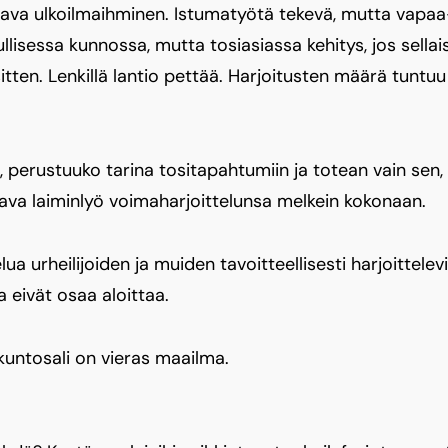
ava ulkoilmaihminen. Istumatyötä tekevä, mutta vapaa-a
llisessa kunnossa, mutta tosiasiassa kehitys, jos sellai
itten. Lenkillä lantio pettää. Harjoitusten määrä tuntuu
i, perustuuko tarina tositapahtumiin ja totean vain sen,
tava laiminlyö voimaharjoittelunsa melkein kokonaan.
lua urheilijoiden ja muiden tavoitteellisesti harjoittelev
 eivät osaa aloittaa.
kuntosali on vieras maailma.