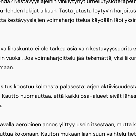
n tehdä? Kestävyyslajeihin vihkiytynyt urheilufysioterap
u-lehden lukijat alkuun. Tästä jutusta löytyv’n harjoi
tta kestävyyslajien voimaharjoittelua käydään läpi yksin
vä lihaskunto ei ole tärkeä asia vain kestävyyssuorituk
in vuoksi. Jos voimaharjoittelu jää tekemättä, yksi liik
umaan.
ositus koostuu kolmesta palasesta: arjen aktiivisuudest
a. Kautto huomauttaa, että kaikki osa-alueet eivät läh
.
avalla aerobinen annos ylittyy usein itsestään, mutta ke
uttua kokonaan. Kauton mukaan liian suuri vaihtelu tie