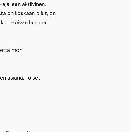
jallaan aktiivinen.
sta on koskaan ollut, on
 korreloivan lähinnä
 että moni
ien asiana. Toiset