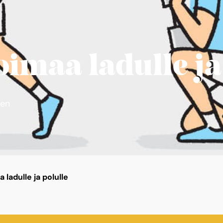
oimaa ladulle ja
nen
 ladulle ja polulle