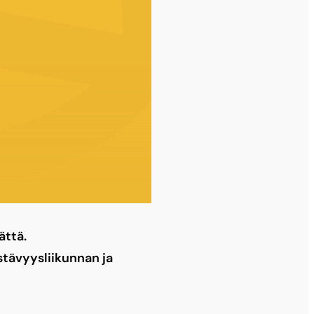
ättä.
stävyysliikunnan ja