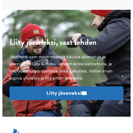
Liity jäseneksi, saat lehden
Jäsenenä saat muun muassa lukuisia jäsenetuja ja
alennuksia, Latu & Polku -lehden kotiisi kannettuna, ja
mahdollisuuden osallstua sekä vaikuttaa. Valitse ensin
sopiva yhdistys ja liity sitten jäseneksi.
Liity jäseneksi