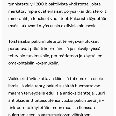
tunnistettu yli 200 bioaktiivista yhdistettä, joista
merkittävimpiä ovat erilaiset polysakkaridit, sterolit,
mineraalit ja fenoliset yhdisteet. Pakurista löydetään
myös jatkuvasti myös uusia aktiivisia ainesosia.
Toistaiseksi pakurin oletetut terveysvaikutukset
perustuvat pitkälti koe-eläimillä ja soluviljelyissä
tehtyihin tutkimuksiin, perimätietoon ja käyttäjien
omakohtaisiin kokemuksiin.
Vaikka riittävän kattavia kliinisiä tutkimuksia ei ole
ihmisillä vielä tehty, pakuri sisältää huomattavan
määrän terveydelle edullisia antioksidantteja. Juuri
antioksidanttipitoisuutensa vuoksi pakuriteetä ja -
tinktuuroita käytetään muun muassa flunssan
nujertamiseen ja vastustuskyvyn ylläpitoon.