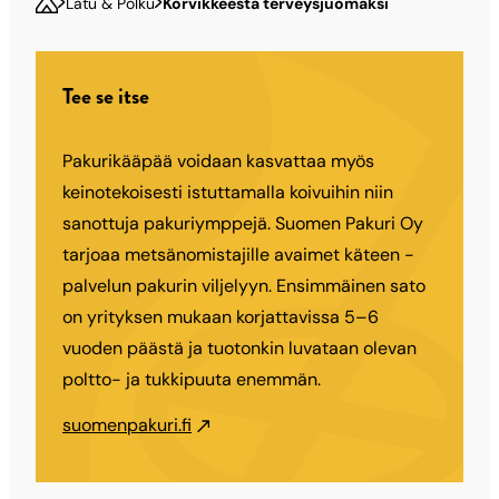
Latu & Polku
Korvikkeesta terveysjuomaksi
Tee se itse
Pakurikääpää voidaan kasvattaa myös
keinotekoisesti istuttamalla koivuihin niin
sanottuja pakuriymppejä. Suomen Pakuri Oy
tarjoaa metsänomistajille avaimet käteen -
palvelun pakurin viljelyyn. Ensimmäinen sato
on yrityksen mukaan korjattavissa 5–6
vuoden päästä ja tuotonkin luvataan olevan
poltto- ja tukkipuuta enemmän.
suomenpakuri.fi