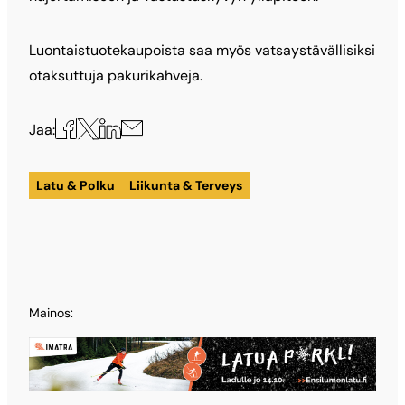
Luontaistuotekaupoista saa myös vatsaystävällisiksi
otaksuttuja pakurikahveja.
Jaa
Jaa
Jaa
Jaa
Jaa:
X:ssä
Facebookissa
LinkedInissä
sähköpostilla
Latu & Polku
Liikunta & Terveys
Mainos: