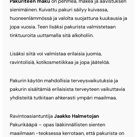
Pakuriteen maku
on pehmeä, makea ja aavistuksen
sienimäinen. Kuivattu pakuri säilyy kuivassa,
huoneenlämmössä ja valolta suojattuna kuukausia ja
jopa vuosia. Teen lisäksi pakurista valmistetaan
tinktuuroita uuttamalla sitä alkoholiin.
Lisäksi siitä voi valmistaa erilaisia juomia,
ravintolisiä, kotikosmetiikkaa ja jopa jäätelöä.
Pakurin käytön mahdollisia terveysvaikutuksia ja
pakurin sisältämiä erilaisista terveyteen vaikuttavia
yhdisteitä tutkitaan ahkerasti ympäri maailmaa.
Ravintoasiantuntija
Jaakko Halmetojan
Pakurikääpä – opas lääkinnällisten sienten
maailmaan -teoksessa kerrotaan, että pakurista on