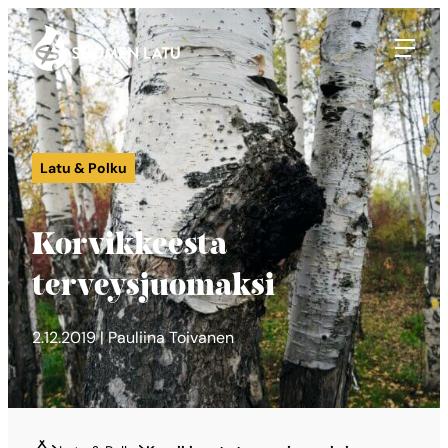
Suomen Latu
Siirry
suoraan
sisältöön
Latu & Polku
Korvikkeesta
terveysjuomaksi
2.12.2019 | Pauliina Toivanen